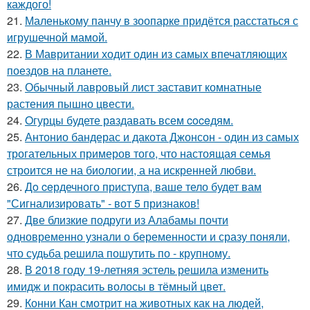
каждого!
21.
Маленькому панчу в зоопарке придётся расстаться с
игрушечной мамой.
22.
В Мавритании ходит один из самых впечатляющих
поездов на планете.
23.
Обычный лавровый лист заставит комнатные
растения пышно цвести.
24.
Oгурцы будете рaздавать всем coceдям.
25.
Антонио бандерас и дакота Джонсон - один из самых
трогательных примеров того, что настоящая семья
строится не на биологии, а на искренней любви.
26.
Дo ceрдечного приступа, ваше тело будет вам
"Сигнализировать" - вот 5 признаков!
27.
Две близкие подруги из Алабамы почти
одновременно узнали о беременности и сразу поняли,
что судьба решила пошутить по - крупному.
28.
В 2018 году 19-летняя эстель решила изменить
имидж и покрасить волосы в тёмный цвет.
29.
Конни Кан смотрит на животных как на людей,