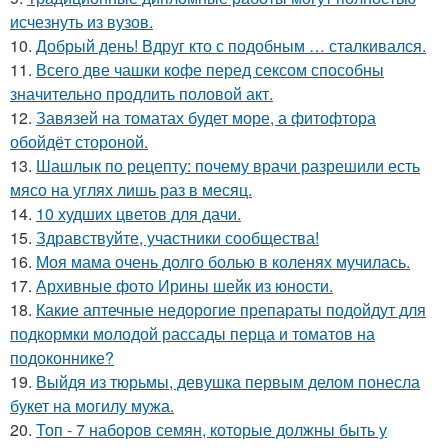
исчезнуть из вузов.
10.
Добрый день! Вдруг кто с подобным … сталкивался.
11.
Всего две чашки кофе перед сексом способны
значительно продлить половой акт.
12.
Завязей на томатах будет море, а фитофтора
обойдёт стороной.
13.
Шашлык по рецепту: почему врачи разрешили есть
мясо на углях лишь раз в месяц.
14.
10 худших цветов для дачи.
15.
Здравствуйте, участники сообщества!
16.
Моя мама очень долго болью в коленях мучилась.
17.
Архивные фото Ирины шейк из юности.
18.
Какие аптечные недорогие препараты подойдут для
подкормки молодой рассады перца и томатов на
подоконнике?
19.
Выйдя из тюрьмы, девушка первым делом понесла
букет на могилу мужа.
20.
Топ - 7 наборов семян, которые должны быть у