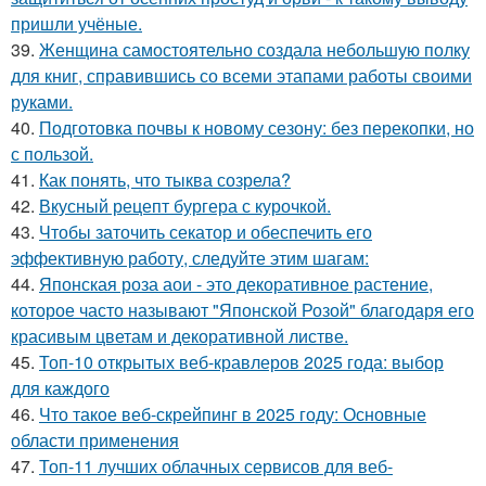
пришли учёные.
39.
Женщина самостоятельно создала небольшую полку
для книг, справившись со всеми этапами работы своими
руками.
40.
Подготовка почвы к новому сезону: без перекопки, но
с пользой.
41.
Как понять, что тыква созрела?
42.
Вкусный рецепт бургера с курочкой.
43.
Чтобы заточить секатор и обеспечить его
эффективную работу, следуйте этим шагам:
44.
Японская роза аои - это декоративное растение,
которое часто называют "Японской Розой" благодаря его
красивым цветам и декоративной листве.
45.
Топ-10 открытых веб-кравлеров 2025 года: выбор
для каждого
46.
Что такое веб-скрейпинг в 2025 году: Основные
области применения
47.
Топ-11 лучших облачных сервисов для веб-