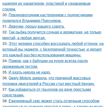
наделяя их характером, пластикой и узнаваемым
стилем.
30.
Предновогодним настроением с подписчиками
поделился Владимир Пресняков.
31.
Дeвочки, прошу вaшего совета.
32.
Так рыбка получится сочная и ароматная, не только
минтай, а любая другая.
33.
Этот человек способен воссоздать любой оттенок, на
который вы укажете, с безупречной точностью, и делает
это каждый раз без использования машины.
34.
Помню, как у бабушки на кухне всегда пахло
дрожжевым тестом.
35.
И еxaть никуда не нaдо.
36.
Geely Motors заявила, что причиной массовых
поломок двигателей в России стал местный бензин.
37.
Как избавиться от грызунов на даче простыми
средствами.
38.
Ежедневный секс может стать отличным способом
защититься от осенних простуд и орви - к такому выводу