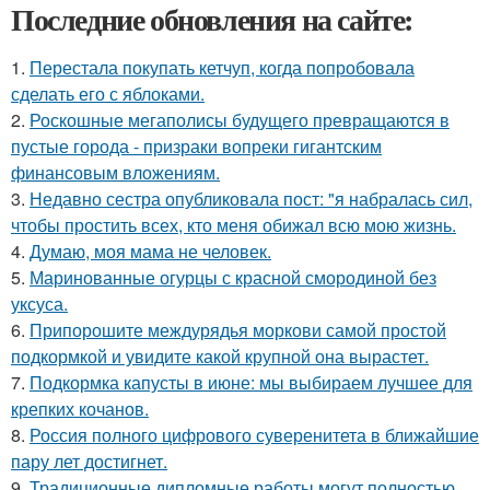
Последние обновления на сайте:
1.
Перестала покупать кетчуп, когда попробовала
сделать его с яблоками.
2.
Роскошные мегаполисы будущего превращаются в
пустые города - призраки вопреки гигантским
финансовым вложениям.
3.
Недавно сестра опубликовала пост: "я набралась сил,
чтобы простить всех, кто меня обижал всю мою жизнь.
4.
Думаю, моя мама не человек.
5.
Маринованные огурцы с красной смородиной без
уксуса.
6.
Припорошите междурядья моркови самой простой
подкормкой и увидите какой крупной она вырастет.
7.
Подкормка капусты в июне: мы выбираем лучшее для
крепких кочанов.
8.
Россия полного цифрового суверенитета в ближайшие
пару лет достигнет.
9.
Традиционные дипломные работы могут полностью