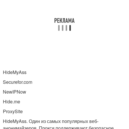
HideMyAss
Securefor.com
NewIPNow
Hide.me
ProxySite
HideMyAss. Один из самых популярных веб-
анонимайзеров. Прокси поддерживают безопасное