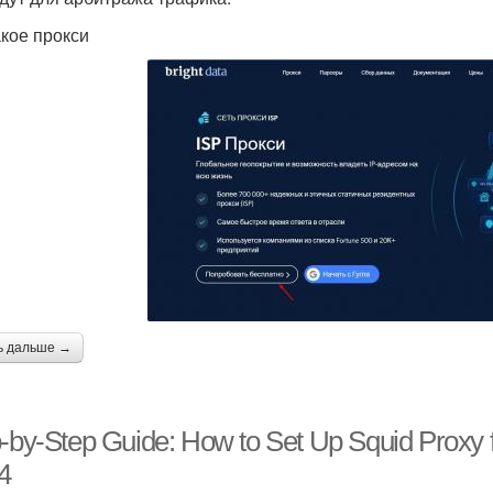
акое прокси
ь дальше →
-by-Step Guide: How to Set Up Squid Proxy 
4