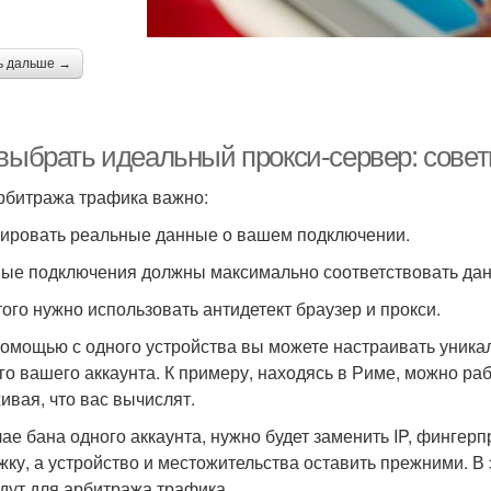
ь дальше →
 выбрать идеальный прокси-сервер: сове
рбитража трафика важно:
кировать реальные данные о вашем подключении.
ные подключения должны максимально соответствовать да
того нужно использовать антидетект браузер и прокси.
помощью с одного устройства вы можете настраивать уник
го вашего аккаунта. К примеру, находясь в Риме, можно раб
ивая, что вас вычислят.
чае бана одного аккаунта, нужно будет заменить IP, фингерп
жку, а устройство и местожительства оставить прежними. В 
дут для арбитража трафика.