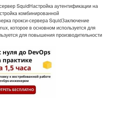
сервер SquidНастройка аутентификации на
астройка комбинированной
ерка прокси-сервера SquidЗаключение
nux, которое в основном используется для
ользуется для повышения производительности