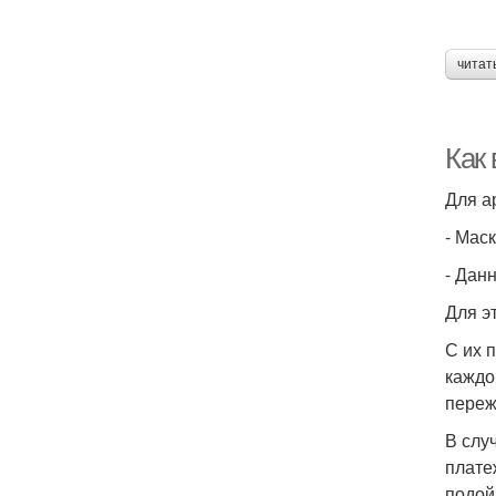
читат
Как
Для а
- Мас
- Дан
Для э
С их 
каждо
переж
В слу
плате
подой