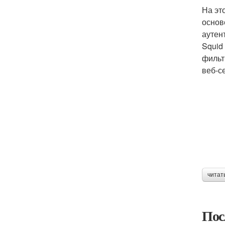
На эт
основ
аутен
Squid
фильт
веб-с
читат
Пос