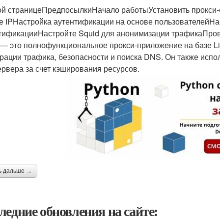
ой страницеПредпосылкиНачало работыУстановить прокси-
е IPНастройка аутентификации на основе пользователейН
тификацииНастройте Squid для анонимизации трафикаПров
 — это полнофункциональное прокси-приложение на базе Li
рации трафика, безопасности и поиска DNS. Он также исп
ервера за счет кэширования ресурсов.
ь дальше →
ледние обновления на сайте: