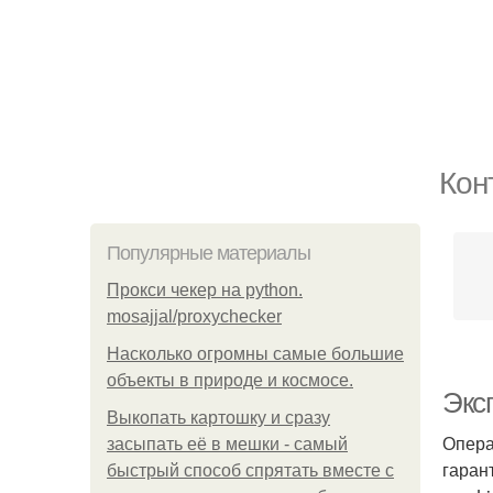
Кон
Популярные материалы
Прокси чекер на python.
mosajjal/proxychecker
Насколько огромны самые большие
объекты в природе и космосе.
Эксп
Выкопать картошку и сразу
Опера
засыпать её в мешки - самый
гаран
быстрый способ спрятать вместе с