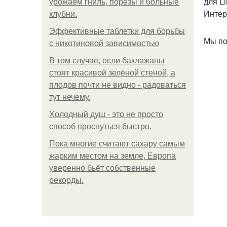
для L
урожаем гниль, порезы и больные
Интер
клубни.
Эффективные таблетки для борьбы
Мы по
с никотиновой зависимостью
В том случае, если баклажаны
стоят красивой зелёной стеной, а
плодов почти не видно - радоваться
тут нечему.
Холодный душ - это не просто
способ проснуться быстро.
Пока многие считают сахару самым
жарким местом на земле, Европа
уверенно бьёт собственные
рекорды.