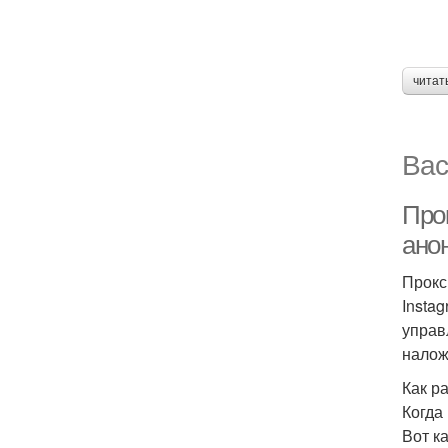
читат
Вас
Прок
ано
Прокс
Insta
управ
налож
Как р
Когда
Вот к