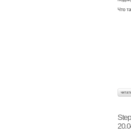
Что т
читат
Step
20.0