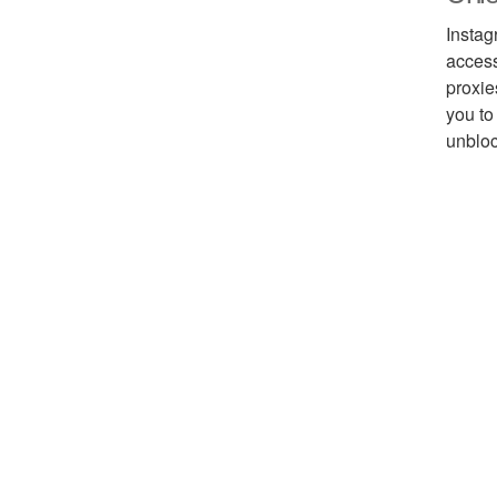
Instag
access
proxie
you to
unbloc