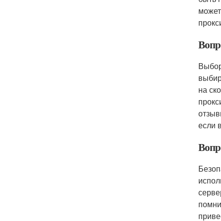
может
прокс
Вопр
Выбор
выбир
на ск
прокс
отзыв
если 
Вопр
Безоп
испол
серве
помни
приве