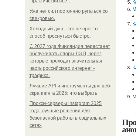
Практически все".
К
М
Уже нет сил постоянно ругаться со
свекровью.
К
Холодный душ - это не просто
способ проснуться быстро.
С 2027 года Финляндия перестанет
обслуживать опоры ЛЭП, через
которые проходит значительная
К
часть российского интернет -
трафика.
Лучшие API и инструменты для веб-
скраппинга 2025: что выбрать
М
Прокси-серверы Instagram 2025
года: лучшие решения для
безопасной работы в социальных
Про
сетях
ано