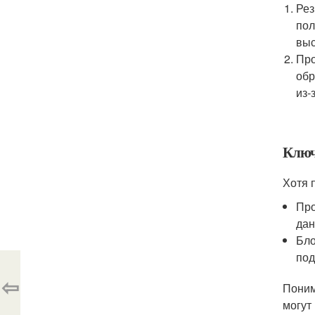
Рез
пол
выс
Про
обр
из-
Ключ
Хотя 
Про
дан
Бло
под
⇦
Поним
могут