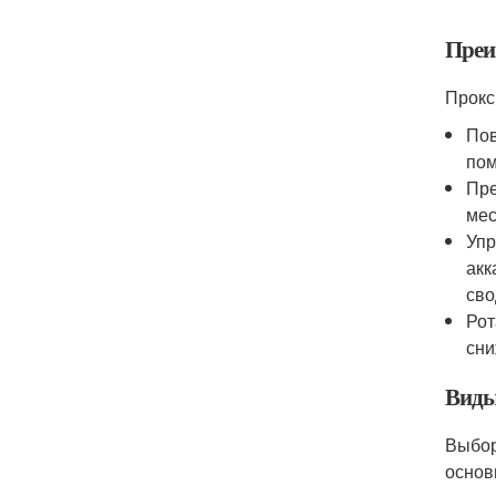
Преи
Прокс
Пов
пом
Пре
мес
Упр
акк
сво
Рот
сни
Виды
Выбор
основ