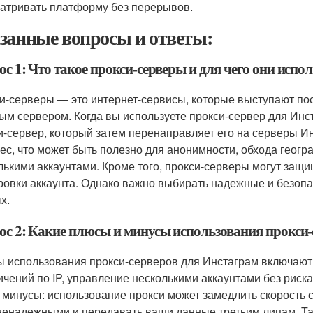
атривать платформу без перерывов.
занные вопросы и ответы:
с 1: Что такое прокси-серверы и для чего они испо
и-серверы — это интернет-сервисы, которые выступают п
ым сервером. Когда вы используете прокси-сервер для Инс
и-сервер, который затем перенаправляет его на серверы И
рес, что может быть полезно для анонимности, обхода геог
лькими аккаунтами. Кроме того, прокси-серверы могут защ
ровки аккаунта. Однако важно выбирать надежные и безопа
х.
ос 2: Какие плюсы и минусы использования прокси-
 использования прокси-серверов для Инстаграм включают 
ичений по IP, управление несколькими аккаунтами без риск
и минусы: использование прокси может замедлить скорость 
ненадежными и передавать ваши данные третьим лицам. Так