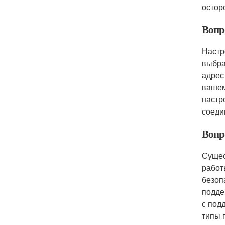
остор
Вопр
Настр
выбра
адрес
вашем
настр
соеди
Вопр
Сущес
работ
безоп
подде
с под
типы 