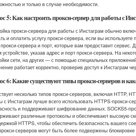
ожностью и только в случае необходимости.
ос 5: Как настроить прокси-сервер для работы с Ин
ойка прокси-сервера для работы с Инстаграм обычно включ
ть и оплатить услугу прокси-сервера, если вы используете
 прокси-сервера и порт, которые вам предоставит сервис. Д
 устройстве, указав адрес и порт прокси-сервера. На некот
ойки сети, на других — с помощью специальных приложений
нение работает корректно, проверив доступ к Инстаграм че
ос 6: Какие существуют типы прокси-серверов и ка
твует несколько типов прокси-серверов, включая HTTP, 
ы с Инстаграм лучше всего использовать HTTPS-прокси-сер
асность и поддерживают шифрование данных. SOCKS5-прокс
рживают различные протоколы и обеспечивают высокую ск
держкой HTTPS, чтобы обеспечить безопасность вашего сое
прокси-серверов могут быть более подвержены блокировке