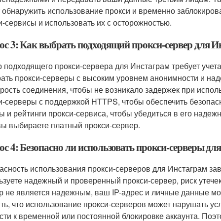
 обнаружить использование прокси и временно заблокирова
и-сервисы и использовать их с осторожностью.
ос 3: Как выбрать подходящий прокси-сервер для 
 подходящего прокси-сервера для Инстаграм требует учета
ать прокси-серверы с высоким уровнем анонимности и над
орость соединения, чтобы не возникало задержек при испол
и-серверы с поддержкой HTTPS, чтобы обеспечить безопас
ы и рейтинги прокси-сервиса, чтобы убедиться в его надежн
вы выбираете платный прокси-сервер.
ос 4: Безопасно ли использовать прокси-серверы дл
асность использования прокси-серверов для Инстаграм зав
ьзуете надежный и проверенный прокси-сервер, риск утече
р не является надежным, ваш IP-адрес и личные данные м
ть, что использование прокси-серверов может нарушать ус
сти к временной или постоянной блокировке аккаунта. Поэ