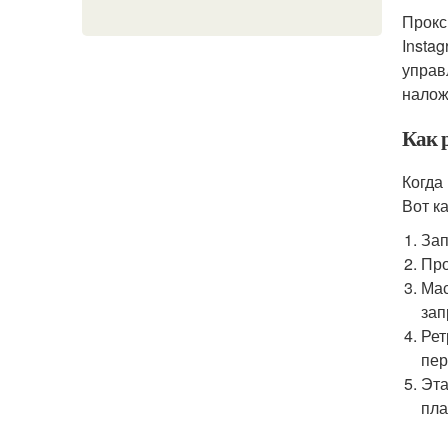
Прокс
Insta
управ
налож
Как 
Когда
Вот к
Зап
Про
Мас
зап
Рет
пер
Эта
пла