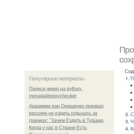
Про
сох
Сод
П
Популярные материалы
Прокси чекер на python.
mosajjal/proxychecker
Академик ран Онищенко призвал
россиян не ездить отдыхать за
С
границу: "Зачем Ездить в Турцию,
Ч
Когда у нас в Стране Есть
К