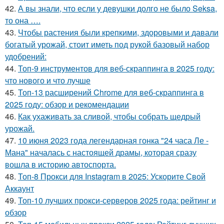
42.
А вы знали, что если у девушки долго не было Seksa,
то она ….
43.
Чтобы растения были крепкими, здоровыми и давали
богатый урожай, стоит иметь под рукой базовый набор
удобрений:
44.
Топ-9 инструментов для веб-скраппинга в 2025 году:
что нового и что лучше
45.
Топ-13 расширений Chrome для веб-скраппинга в
2025 году: обзор и рекомендации
46.
Как ухаживать за сливой, чтобы собрать щедрый
урожай.
47.
10 июня 2023 года легендарная гонка "24 часа Ле -
Мана" началась с настоящей драмы, которая сразу
вошла в историю автоспорта.
48.
Топ-8 Прокси для Instagram в 2025: Ускорите Свой
Аккаунт
49.
Топ-10 лучших прокси-серверов 2025 года: рейтинг и
обзор