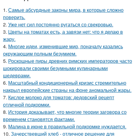
1.
Самые абсурдные законы мира, в которые сложно
поверить.
2.
Уже нет сил постоянно ругаться со свекровью.
3.
Цветы на томатах есть, а завязи нет: что я делаю в
жару.
4.
Многие идеи, изменившие мир, поначалу казались
окружающим полным безумием.
5.
Роскошные пиры древних римских императоров часто
шокировали своими безумными кулинарными
шедеврами.
6.
Масштабный кондиционерный кризис стремительно
накрыл европейские страны на фоне аномальной жары.
7.
Кислое молоко для томатов: дедовский рецепт
отличной подкормки.
8.
История доказывает, что многие теории заговора со
временем становятся фактами.
9.
Малина в июне в правильной подкормке нуждается.
10.
Зачерствевший хлеб - отличное решение для