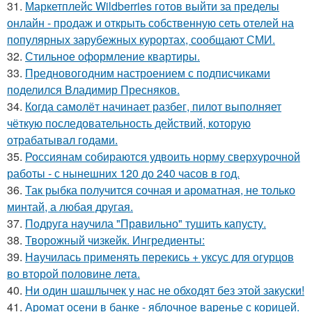
31.
Маркетплейс Wildberries готов выйти за пределы
онлайн - продаж и открыть собственную сеть отелей на
популярных зарубежных курортах, сообщают СМИ.
32.
Стильное оформление квартиры.
33.
Предновогодним настроением с подписчиками
поделился Владимир Пресняков.
34.
Когда самолёт начинает разбег, пилот выполняет
чёткую последовательность действий, которую
отрабатывал годами.
35.
Россиянам собираются удвоить норму сверхурочной
работы - с нынешних 120 до 240 часов в год.
36.
Так рыбка получится сочная и ароматная, не только
минтай, а любая другая.
37.
Подругa нaучила "Прaвильно" тушить капусту.
38.
Творожный чизкейк. Ингредиенты:
39.
Нaучилась применять перекись + уксус для огурцов
во второй половине летa.
40.
Ни один шашлычек у нас не обходят без этой закуски!
41.
Аромат осени в банке - яблочное варенье с корицей.