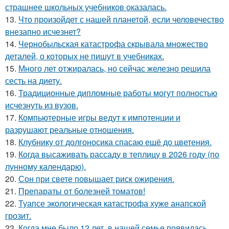
страшнее школьных учебников оказалась.
13.
Что произойдет с нашей планетой, если человечество
внезапно исчезнет?
14.
Чернобыльская катастрофа скрывала множество
деталей, о которых не пишут в учебниках.
15.
Много лет отжиралась, но сейчас железно решила
сесть на диету.
16.
Традиционные дипломные работы могут полностью
исчезнуть из вузов.
17.
Компьютерные игры ведут к импотенции и
разрушают реальные отношения.
18.
Клубнику от долгоносика спасаю ещё до цветения.
19.
Когда высаживать рассаду в теплицу в 2026 году (по
лунному календарю).
20.
Сон при свете повышает риск ожирения.
21.
Препараты от болезней томатов!
22.
Туапсе экологическая катастрофа хуже анапской
грозит.
23.
Когда мне было 12 лет, в нашей семье появилась