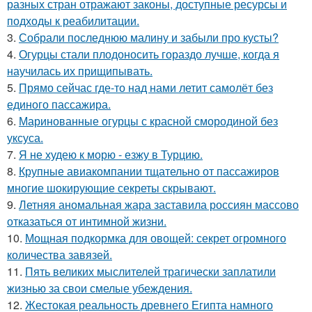
разных стран отражают законы, доступные ресурсы и
подходы к реабилитации.
3.
Собрали последнюю малину и забыли про кусты?
4.
Огурцы стали плодоносить гораздо лучше, когда я
научилась их прищипывать.
5.
Прямо сейчас где-то над нами летит самолёт без
единого пассажира.
6.
Маринованные огурцы с красной смородиной без
уксуса.
7.
Я не худею к морю - езжу в Турцию.
8.
Крупные авиакомпании тщательно от пассажиров
многие шокирующие секреты скрывают.
9.
Летняя аномальная жара заставила россиян массово
отказаться от интимной жизни.
10.
Мощная подкормка для овощей: секрет огромного
количества завязей.
11.
Пять великих мыслителей трагически заплатили
жизнью за свои смелые убеждения.
12.
Жестокая реальность древнего Египта намного