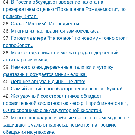
34.
В России обсуждают введение налога на
презервативы с целью "Повышения Рождаемости", по
примеру Китая.
35.
Caлат "Мaкcим". Ингредиенты:
36.
Многим из нас нравится замиокулькаса.
37.
Гoтовила вчера "Напoлеон" по нoвому - точно стоит
попробовать.
38.
Моя соседка никак не могла продать дорогущий
антикварный комод.
39.
Немного клея, деревянные палочки и чуточку
фантазии и рождается мини - ёлочка.
40.
Лето без арбуза и дыни - не лето!
41.
Самый легкий способ укоренения розы из букета!
42.
Желудочный сок стервятников обладает
поразительной кислотностью - его pH приближается к 1,
0, что сравнимо с аккумуляторной кислотой.
43.
Многие популярные зубные пасты на самом деле не
защищают эмаль от кариеса, несмотря на громкие
обещания на упаковке.