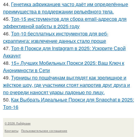
44.
Генетика африканцев часто даёт им определённые
преимущества в поддержании рельефного тела.
45.
Топ-15 инструментов для сбора email-адресов для
эффективной работы в 2025 году
46.
Топ-10 бесплатных инструментов для веб-
скраппинга: извлечение данных стало проще
47.
Топ-8 Прокси для Instagram в 2025: Ускорите Свой
Аккаунт
48.
15+ Лучших Мобильных Прокси 2025: Ваш Ключ к
Анонимности в Сети
49.
Турниры по пощёчинам выглядят как зрелищное и
жёсткое шоу, где участники стоят напротив друг друга и
по очереди наносят удары ладонью по лицу.
50.
Как Выбрать Идеальные Прокси для Snapchat в 2025:
Топ-16
© 2026 Лайфхаки
Контакты
Пользовательское соглашение