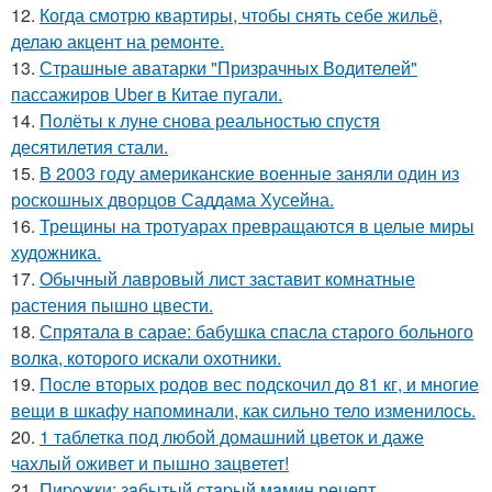
12.
Когда смотрю квартиры, чтобы снять себе жильё,
делаю акцент на ремонте.
13.
Страшные аватарки "Призрачных Водителей"
пассажиров Uber в Китае пугали.
14.
Полёты к луне снова реальностью спустя
десятилетия стали.
15.
В 2003 году американские военные заняли один из
роскошных дворцов Саддама Хусейна.
16.
Трещины на тротуарах превращаются в целые миры
художника.
17.
Oбычный лавровый лист заставит комнатные
растения пышно цвести.
18.
Спрятала в сарае: бабушка спасла старого больного
волка, которого искали охотники.
19.
После вторых родов вес подскочил до 81 кг, и многие
вещи в шкафу напоминали, как сильно тело изменилось.
20.
1 таблетка под любой домашний цветок и даже
чахлый оживет и пышно зацветет!
21.
Пиpoжки: зaбытый стapый мaмин рeцепт.