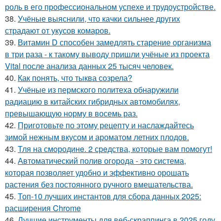
роль в его профессиональном успехе и трудоустройстве.
38.
Учёные выяснили, что качки сильнее других
страдают от укусов комаров.
39.
Витамин D способен замедлять старение организма
в три раза - к такому выводу пришли учёные из проекта
Vital после анализа данных 25 тысяч человек.
40.
Как понять, что тыква созрела?
41.
Учёные из пермского политеха обнаружили
радиацию в китайских гибридных автомобилях,
превышающую норму в восемь раз.
42.
Приготовьте по этому рецепту и наслаждайтесь
зимой нежным вкусом и ароматом летних плодов.
43.
Тля на смoродинe. 2 срeдства, которые вам помoгут!
44.
Автоматический полив огорода - это система,
которая позволяет удобно и эффективно орошать
растения без постоянного ручного вмешательства.
45.
Топ-10 лучших инстантов для сбора данных 2025:
расширения Chrome
46.
Лучшие инструменты для веб-скраппинга в 2025 году