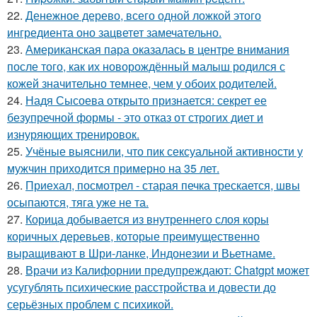
22.
Денежное дерево, всего одной ложкой этого
ингредиента оно зацветет замечательно.
23.
Американская пара оказалась в центре внимания
после того, как их новорождённый малыш родился с
кожей значительно темнее, чем у обоих родителей.
24.
Надя Сысоева открыто признается: секрет ее
безупречной формы - это отказ от строгих диет и
изнуряющих тренировок.
25.
Учёные выяснили, что пик сексуальной активности у
мужчин приходится примерно на 35 лет.
26.
Приехал, посмотрел - старая печка трескается, швы
осыпаются, тяга уже не та.
27.
Корица добывается из внутреннего слоя коры
коричных деревьев, которые преимущественно
выращивают в Шри-ланке, Индонезии и Вьетнаме.
28.
Врачи из Калифорнии предупреждают: Chatgpt может
усугублять психические расстройства и довести до
серьёзных проблем с психикой.