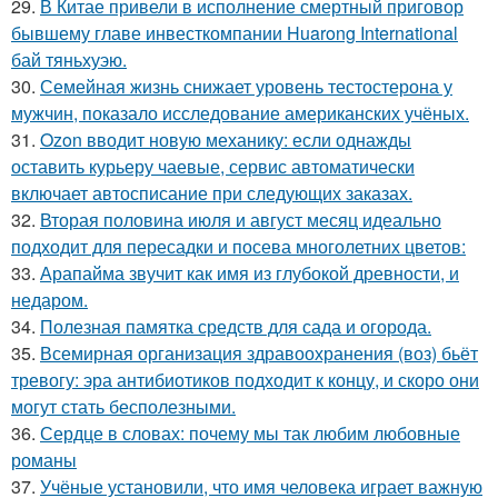
29.
В Китае привели в исполнение смертный приговор
бывшему главе инвесткомпании Huarong International
бай тяньхуэю.
30.
Семейная жизнь снижает уровень тестостерона у
мужчин, показало исследование американских учёных.
31.
Ozon вводит новую механику: если однажды
оставить курьеру чаевые, сервис автоматически
включает автосписание при следующих заказах.
32.
Вторая половина июля и август месяц идеально
подходит для пересадки и посева многолетних цветов:
33.
Арапайма звучит как имя из глубокой древности, и
недаром.
34.
Полезная памятка средств для сада и огорода.
35.
Всемирная организация здравоохранения (воз) бьёт
тревогу: эра антибиотиков подходит к концу, и скоро они
могут стать бесполезными.
36.
Сердце в словах: почему мы так любим любовные
романы
37.
Учёные установили, что имя человека играет важную