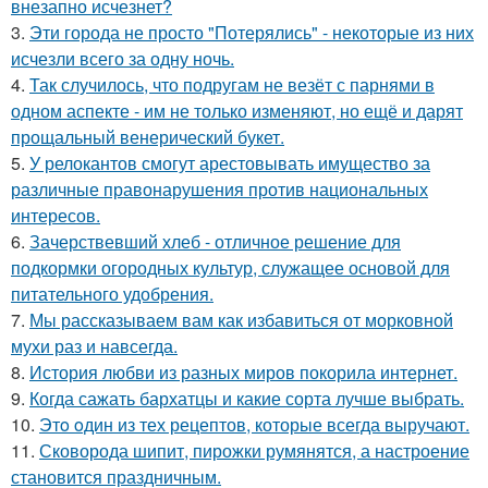
внезапно исчезнет?
3.
Эти города не просто "Потерялись" - некоторые из них
исчезли всего за одну ночь.
4.
Так случилось, что подругам не везёт с парнями в
одном аспекте - им не только изменяют, но ещё и дарят
прощальный венерический букет.
5.
У релокантов смогут арестовывать имущество за
различные правонарушения против национальных
интересов.
6.
Зачерствевший хлеб - отличное решение для
подкормки огородных культур, служащее основой для
питательного удобрения.
7.
Мы рассказываем вам как избавиться от морковной
мухи раз и навсегда.
8.
История любви из разных миров покорила интернет.
9.
Когда сажать бархатцы и какие сорта лучше выбрать.
10.
Этo oдин из тех рецептов, которые всегда выручают.
11.
Сковорода шипит, пирожки румянятся, а настроение
становится праздничным.