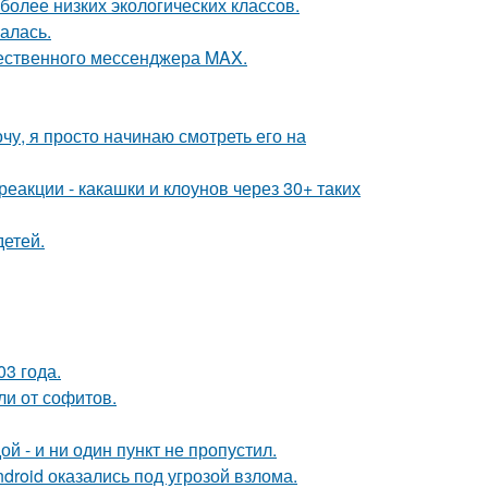
более низких экологических классов.
алась.
чественного мессенджера MAX.
чу, я просто начинаю смотреть его на
реакции - какашки и клоунов через 30+ таких
детей.
03 года.
ли от софитов.
й - и ни один пункт не пропустил.
roid оказались под угрозой взлома.