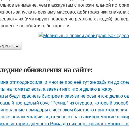
альное внимание, чем к аккаунтам с положительной историе
жность запускать рекламу массово, арбитражники сначала с
ревают» их (имитируют поведение реальных людей), выдер
процессе не обойтись без прокси.
ь дальше →
ледние обновления на сайте:
ина отплодоносила, и многие про неё тут же забыли до сле
ты на томатах есть, а завязи нет: что я делаю в жару.
аты будут краснеть быстрее и завязи не осыпятся: делаю од
 самый трендовый соус "Релиш" из огурцов, который взорвёт
инованные помидоры с чесноком быстрого приготовления.
пные авиакомпании тщательно от пассажиров многие шоки
икая история древнего Рима до сих пор скрывает множеств