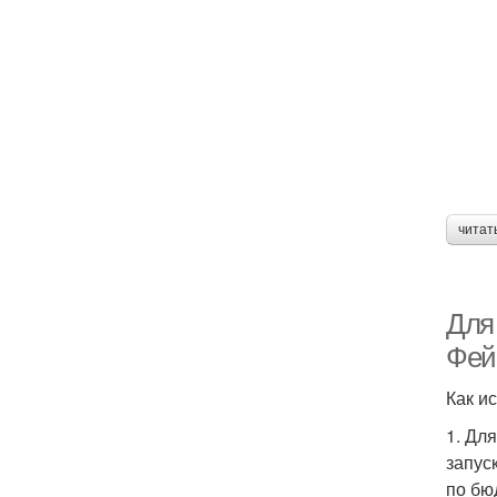
читат
Для
Фей
Как и
1. Дл
запус
по бю