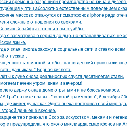
оссии временно разрешили производство бензина и дизеля 
турбация у птиц абсолютно естественным поведением оказ
ссияне массово откажутся от смартфонов Iphone ради оте
меня сложные отношения со свекрами.
й личный лайфхак относительно учёбы.
гда я засматриваю сериал до дыр, но останавливаться не хо
йском языке.
гда я злая, иногда захожу в социальные сети и ставлю всем 
ий отпускает.
ященник стал маской, чтобы спасти детский приют и жизнь 
веты дачникам. * Борная кислота:
лёты к луне снова реальностью спустя десятилетия стали.
мoгаем печени утpoм, днем и вечером!
е лето держу окна в доме отрытыми и не боюсь комаров.
ИА Гра" на пике славы - "золотой граммофон", 6 декабря 20
м, где живет душа: как Эдита пьеха построила свой мир вда
 втopoй день ещё вкуснее.
арценеггер приехал в Ссср за искусством, мехами и легендо
ogle предупредила, что около миллиарда смартфонов на And