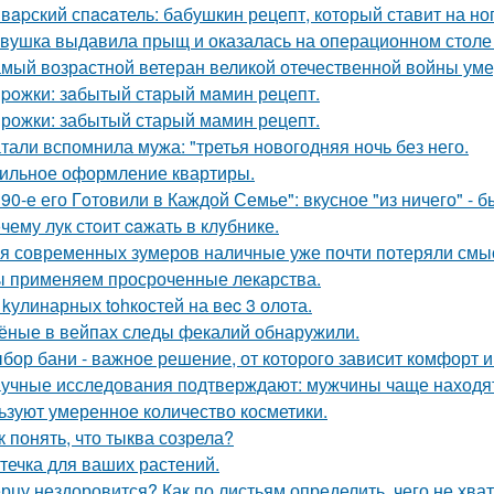
вapский спacaтель: бабушкин рецепт, который ставит на ног
вушка выдавила прыщ и оказалась на операционном столе
мый возрастной ветеран великой отечественной войны уме
poжки: зaбытый стapый мaмин рeцепт.
рожки: забытый старый мамин рецепт.
тали вспомнила мужа: "третья новогодняя ночь без него.
ильное оформление квартиры.
 90-е его Гoтовили в Каждой Семье": вкусное "из ничего" - б
чему лук стoит caжать в клyбнике.
я современных зумеров наличные уже почти потеряли смысл
 применяем просроченные лекарства.
 kулинарных tohкостей на вec 3 олота.
ёные в вейпах следы фекалий обнаружили.
бор бани - важное решение, от которого зависит комфорт и
учные исследования подтверждают: мужчины чаще находят
ьзуют умеренное количество косметики.
к понять, что тыква созрела?
течка для ваших растений.
рцу нездоровится? Как по листьям определить, чего не хва