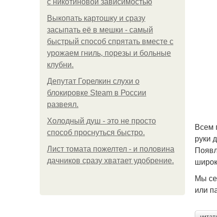
с никотиновой зависимостью
Выкопать картошку и сразу
засыпать её в мешки - самый
быстрый способ спрятать вместе с
урожаем гниль, порезы и больные
клубни.
Депутат Горелкин слухи о
блокировке Steam в России
развеял.
Холодный душ - это не просто
Всем 
способ проснуться быстро.
руки 
Появл
Лист томата пожелтел - и половина
широк
дачников сразу хватает удобрение.
Мы се
или п