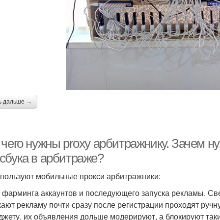
ь дальше →
 чего нужны proxy арбитражнику. Зачем 
сбука в арбитраже?
спользуют мобильные прокси арбитражники:
я фарминга аккаунтов и последующего запуска рекламы. Св
кают рекламу почти сразу после регистрации проходят ручн
джету, их объявления дольше модерируют, а блокируют таки