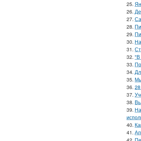
25.
Ян
26.
Де
27.
Са
28.
Пи
29.
Пи
30.
На
31.
Ст
32.
"В
33.
Пo
34.
Дл
35.
Мы
36.
28
37.
Уч
38.
Вы
39.
На
испол
40.
Ка
41.
Ап
42.
Пе