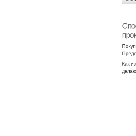
читат
Спос
про
Покуп
Предо
Как и
делаю