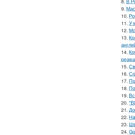
8.
В Р
9.
Мас
10.
Ро
11.
У 
12.
Мо
13.
Ко
англи
14.
Ко
реакц
15.
Св
16.
Со
17.
По
18.
По
19.
Вс
20.
"В
21.
До
22.
Ha
23.
Шв
24.
Go