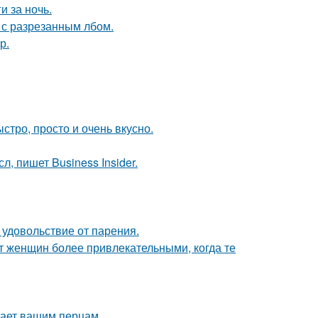
и за ночь.
 с разрезанным лбом.
р.
ыстро, просто и очень вкусно.
, пишет Business Insider.
 удовольствие от парения.
 женщин более привлекательными, когда те
тает вашим перцам.