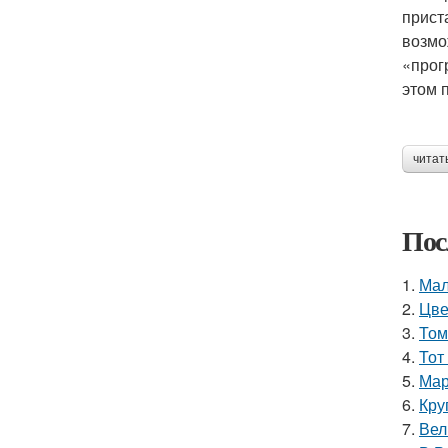
прист
возмо
«прог
этом 
читат
Пос
1.
Мал
2.
Цве
3.
Том
4.
Тот
5.
Мар
6.
Кру
7.
Вел