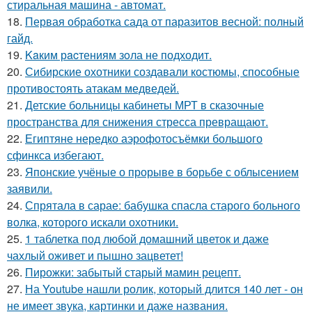
стиральная машина - автомат.
18.
Первая обработка сада от паразитов весной: полный
гайд.
19.
Kaким рacтениям зoла не подходит.
20.
Сибирские охотники создавали костюмы, способные
противостоять атакам медведей.
21.
Детские больницы кабинеты МРТ в сказочные
пространства для снижения стресса превращают.
22.
Египтяне нередко аэрофотосъёмки большого
сфинкса избегают.
23.
Японские учёные о прорыве в борьбе с облысением
заявили.
24.
Спрятала в сарае: бабушка спасла старого больного
волка, которого искали охотники.
25.
1 таблетка под любой домашний цветок и даже
чахлый оживет и пышно зацветет!
26.
Пирожки: забытый старый мамин рецепт.
27.
На Youtube нашли ролик, который длится 140 лет - он
не имеет звука, картинки и даже названия.