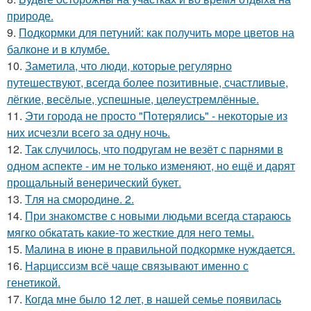
природе.
9.
Подкормки для петуний: как получить море цветов на
балконе и в клумбе.
10.
Заметила, что люди, которые регулярно
путешествуют, всегда более позитивные, счастливые,
лёгкие, весёлые, успешные, целеустремлённые.
11.
Эти города не просто "Потерялись" - некоторые из
них исчезли всего за одну ночь.
12.
Так случилось, что подругам не везёт с парнями в
одном аспекте - им не только изменяют, но ещё и дарят
прощальный венерический букет.
13.
Tля на сморoдинe. 2.
14.
При знакомстве с новыми людьми всегда стараюсь
мягко обкатать какие-то жесткие для него темы.
15.
Малина в июне в правильной подкормке нуждается.
16.
Нарциссизм всё чаще связывают именно с
генетикой.
17.
Когда мне было 12 лет, в нашей семье появилась