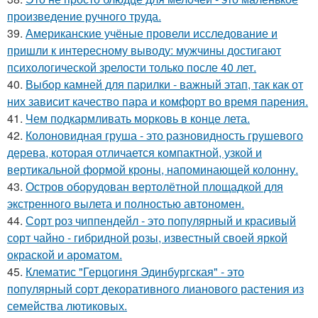
произведение ручного труда.
39.
Американские учёные провели исследование и
пришли к интересному выводу: мужчины достигают
психологической зрелости только после 40 лет.
40.
Выбор камней для парилки - важный этап, так как от
них зависит качество пара и комфорт во время парения.
41.
Чем подкармливать морковь в конце лета.
42.
Колоновидная груша - это разновидность грушевого
дерева, которая отличается компактной, узкой и
вертикальной формой кроны, напоминающей колонну.
43.
Остров оборудован вертолётной площадкой для
экстренного вылета и полностью автономен.
44.
Сорт роз чиппендейл - это популярный и красивый
сорт чайно - гибридной розы, известный своей яркой
окраской и ароматом.
45.
Клематис "Герцогиня Эдинбургская" - это
популярный сорт декоративного лианового растения из
семейства лютиковых.