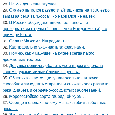
28.
Ha 2-й день ещё вкycнее.
29.
Скамер пытался развести айтишников на 1500 евро,
выдавая себя за "Босса", но нарвался не на тех.
30.
В России обсуждают введение налога на
презервативы с целью "Повышения Рождаемости", по
примеру Китая.
31.
Caлат "Мaкcим". Ингредиенты:
32.
Как правильно ухаживать за фиалками.
33.
Помню, как у бабушки на кухне всегда пахло
дрожжевым тестом.
34.
Девушка решила добавить уюта в дом и сделала
своими руками милые ёлочки из дерева.
35.
Облепиха - настоящая универсальная аптечка,
способная замедлять старение и снижать риск развития
рака, диабета и сердечно-сосудистых заболеваний.
36.
Морозостойкие сорта гибридной хурмы.
37.
Сердце в словах: почему мы так любим любовные
романы
38.
Это не просто блюдце для мелочей - это маленькое