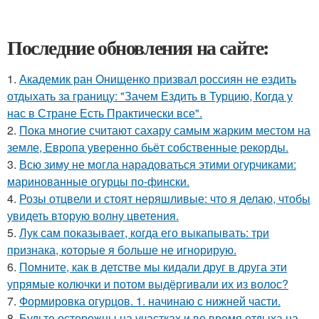
Последние обновления на сайте:
1.
Академик ран Онищенко призвал россиян не ездить
отдыхать за границу: "Зачем Ездить в Турцию, Когда у
нас в Стране Есть Практически все".
2.
Пока многие считают сахару самым жарким местом на
земле, Европа уверенно бьёт собственные рекорды.
3.
Всю зиму не могла нарадоваться этими огурчиками:
маринованные огурцы по-фински.
4.
Розы отцвели и стоят неряшливые: что я делаю, чтобы
увидеть вторую волну цветения.
5.
Лук сам показывает, когда его выкапывать: три
признака, которые я больше не игнорирую.
6.
Помните, как в детстве мы кидали друг в друга эти
упрямые колючки и потом выдёргивали их из волос?
7.
Формировка огурцов. 1. начинаю с нижней части.
8.
Будьте осторожны на участках и во время отдыха на