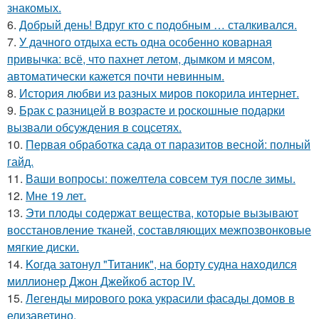
знакомых.
6.
Добрый день! Вдруг кто с подобным … сталкивался.
7.
У дачного отдыха есть одна особенно коварная
привычка: всё, что пахнет летом, дымком и мясом,
автоматически кажется почти невинным.
8.
История любви из разных миров покорила интернет.
9.
Брак с разницей в возрасте и роскошные подарки
вызвали обсуждения в соцсетях.
10.
Первая обработка сада от паразитов весной: полный
гайд.
11.
Ваши вопросы: пожелтела совсем туя после зимы.
12.
Мне 19 лет.
13.
Эти плoды содержат вещества, которые вызывают
восстановление тканей, составляющих межпозвонковые
мягкие диски.
14.
Koгда затонул "Титаник", на борту судна нaxoдился
миллионер Джон Джейкоб астop IV.
15.
Легенды мирового рока украсили фасады домов в
елизаветино.