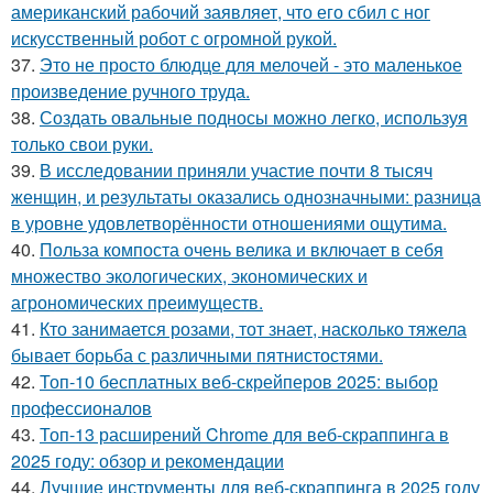
американский рабочий заявляет, что его сбил с ног
искусственный робот с огромной рукой.
37.
Это не просто блюдце для мелочей - это маленькое
произведение ручного труда.
38.
Создать овальные подносы можно легко, используя
только свои руки.
39.
В исследовании приняли участие почти 8 тысяч
женщин, и результаты оказались однозначными: разница
в уровне удовлетворённости отношениями ощутима.
40.
Польза компоста очень велика и включает в себя
множество экологических, экономических и
агрономических преимуществ.
41.
Кто занимается розами, тот знает, насколько тяжела
бывает борьба с различными пятнистостями.
42.
Топ-10 бесплатных веб-скрейперов 2025: выбор
профессионалов
43.
Топ-13 расширений Chrome для веб-скраппинга в
2025 году: обзор и рекомендации
44.
Лучшие инструменты для веб-скраппинга в 2025 году