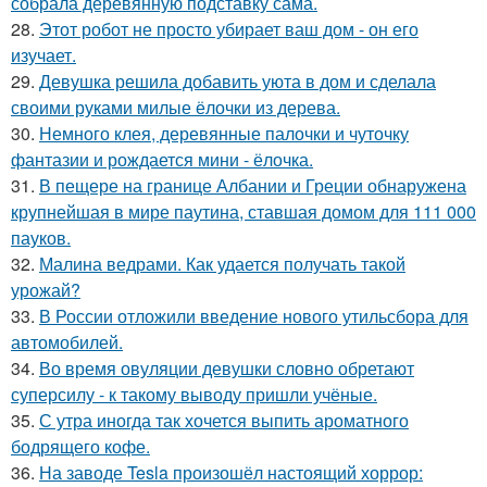
собрала деревянную подставку сама.
28.
Этот робот не просто убирает ваш дом - он его
изучает.
29.
Девушка решила добавить уюта в дом и сделала
своими руками милые ёлочки из дерева.
30.
Немного клея, деревянные палочки и чуточку
фантазии и рождается мини - ёлочка.
31.
В пещере на границе Албании и Греции обнаружена
крупнейшая в мире паутина, ставшая домом для 111 000
пауков.
32.
Малина ведрами. Как удается получать такой
урожай?
33.
В России отложили введение нового утильсбора для
автомобилей.
34.
Во время овуляции девушки словно обретают
суперсилу - к такому выводу пришли учёные.
35.
С утра иногда так хочется выпить ароматного
бодрящего кофе.
36.
На заводе Tesla произошёл настоящий хоррор: