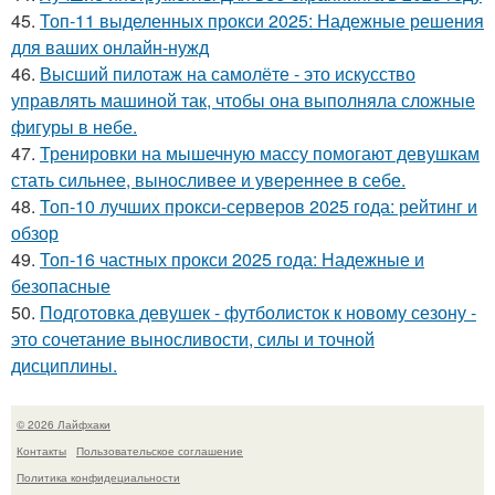
45.
Топ-11 выделенных прокси 2025: Надежные решения
для ваших онлайн-нужд
46.
Высший пилотаж на самолёте - это искусство
управлять машиной так, чтобы она выполняла сложные
фигуры в небе.
47.
Тренировки на мышечную массу помогают девушкам
стать сильнее, выносливее и увереннее в себе.
48.
Топ-10 лучших прокси-серверов 2025 года: рейтинг и
обзор
49.
Топ-16 частных прокси 2025 года: Надежные и
безопасные
50.
Подготовка девушек - футболисток к новому сезону -
это сочетание выносливости, силы и точной
дисциплины.
© 2026 Лайфхаки
Контакты
Пользовательское соглашение
Политика конфидециальности