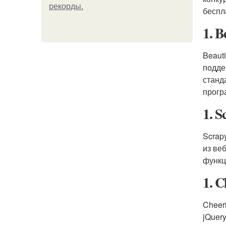
рекорды.
беспл
1. B
Beaut
подде
станд
прогр
1. S
Scrap
из ве
функц
1. C
Cheer
jQuer