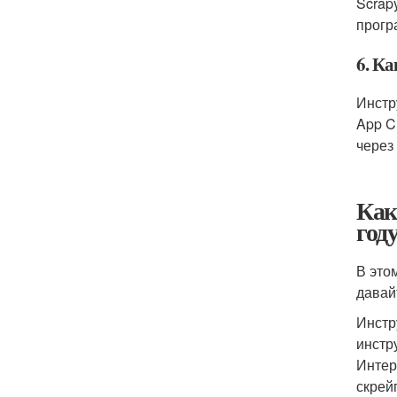
Scrap
прогр
6. К
Инстр
App C
через
Как
год
В это
давай
Инстр
инстр
Интер
скрей