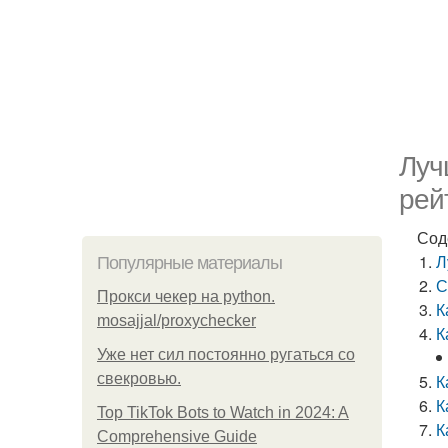
Луч
рей
Сод
Л
Популярные материалы
С
Прокси чекер на python.
К
mosajjal/proxychecker
К
Уже нет сил постоянно ругаться со
свекровью.
К
К
Top TikTok Bots to Watch in 2024: A
К
Comprehensive Guide