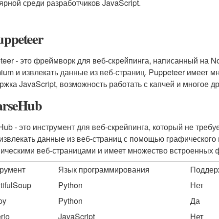
ярной среди разработчиков JavaScript.
uppeteer
teer - это фреймворк для веб-скрейпинга, написанный на N
ium и извлекать данные из веб-страниц. Puppeteer имеет м
ржка JavaScript, возможность работать с капчей и многое др
ParseHub
Hub - это инструмент для веб-скрейпинга, который не треб
 извлекать данные из веб-страниц с помощью графического
ическими веб-страницами и имеет множество встроенных фу
румент
Язык программирования
Поддер
tifulSoup
Python
Нет
py
Python
Да
rio
JavaScript
Нет