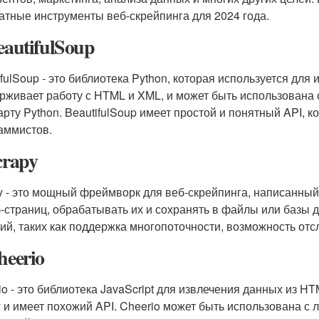
атные инструменты веб-скрейпинга для 2024 года.
eautifulSoup
ifulSoup - это библиотека Python, которая используется для
рживает работу с HTML и XML, и может быть использована 
арту Python. BeautifulSoup имеет простой и понятный API, 
аммистов.
crapy
y - это мощный фреймворк для веб-скрейпинга, написанный 
б-страниц, обрабатывать их и сохранять в файлы или базы 
ий, таких как поддержка многопоточности, возможность отс
heerio
io - это библиотека JavaScript для извлечения данных из H
y и имеет похожий API. Cheerio может быть использована с 