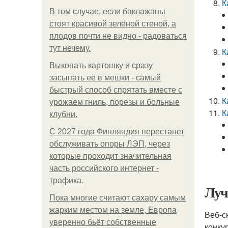
К
В том случае, если баклажаны
стоят красивой зелёной стеной, а
плодов почти не видно - радоваться
тут нечему.
К
Выкопать картошку и сразу
засыпать её в мешки - самый
быстрый способ спрятать вместе с
К
урожаем гниль, порезы и больные
К
клубни.
С 2027 года Финляндия перестанет
обслуживать опоры ЛЭП, через
которые проходит значительная
часть российского интернет -
трафика.
Луч
Пока многие считают сахару самым
жарким местом на земле, Европа
Веб-с
уверенно бьёт собственные
конку