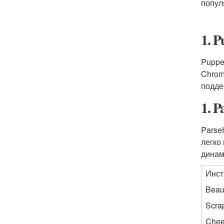
попул
1. P
Puppe
Chrom
подде
1. 
Parse
легко
динам
Инст
Beau
Scra
Chee