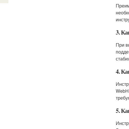
Преим
необх
инстр
3. К
При в
подде
стаби
4. К
Инстр
WebHa
требу
5. К
Инстр