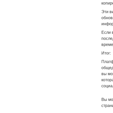
копир
Эти в
обнов
инфор
Если 
после
време
Итог:
Платф
общед
вы мо
котор
социа
Вы мо
стран