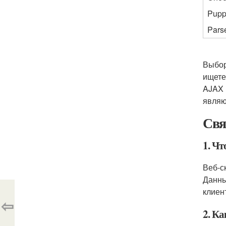
Pupp
Pars
Выбор
ищете
AJAX 
являю
Свя
1. Чт
Веб-с
Данны
клиен
⇦
2. К