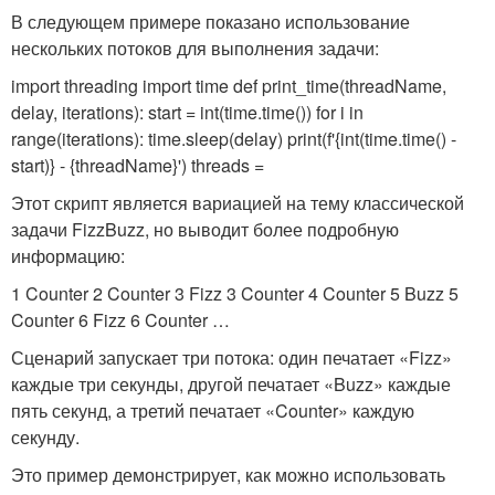
В следующем примере показано использование
нескольких потоков для выполнения задачи:
import threading import time def print_time(threadName,
delay, iterations): start = int(time.time()) for i in
range(iterations): time.sleep(delay) print(f'{int(time.time() -
start)} - {threadName}') threads =
Этот скрипт является вариацией на тему классической
задачи FizzBuzz, но выводит более подробную
информацию:
1 Counter 2 Counter 3 Fizz 3 Counter 4 Counter 5 Buzz 5
Counter 6 Fizz 6 Counter …
Сценарий запускает три потока: один печатает «Fizz»
каждые три секунды, другой печатает «Buzz» каждые
пять секунд, а третий печатает «Counter» каждую
секунду.
Это пример демонстрирует, как можно использовать