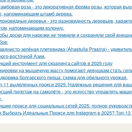
амбовая роза - это декоративная форма розы, которая в
е, напоминающем штамб дерева.
лоновидные деревья - это разновидность деревьев, харак
том, напоминающим колонну.
обы доски для нарезки не темнели и сохраняли свой внешн
бов:
авянисто-зелёная плетевидка (Ahaetulla Prasina) - удивите
 юго-восточной Азии.
чший инструмент для скрапинга сайтов в 2025 году
нировки на мышечную массу помогают девушкам стать силь
дкормка болгарского перца: схема для обильного урожая.
п-11 выделенных прокси 2025: Надежные решения для ваш
сший пилотаж на самолёте - это искусство управлять маш
.
чшие прокси для социальных сетей 2025: полное руководст
к Выбрать Идеальные Прокси для Instagram в 2025? Топ-13