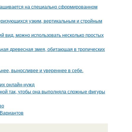
ыращивается на специально сформированном
теризующихся узким, вертикальным и стройным
ий вид, можно использовать несколько простых
льная древесная змея, обитающая в тропических
нее, выносливее и увереннее в себе.
их онлайн-нужд
иной так, чтобы она выполняла сложные фигуры
во
 Вариантов