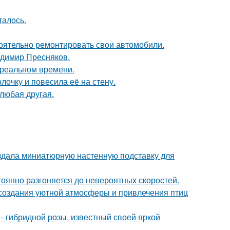
талось.
оятельно ремонтировать свои автомобили.
димир Пресняков.
в реальном времени.
очку и повесила её на стену.
 любая другая.
создала миниатюрную настенную подставку для
тоянно разгоняется до невероятных скоростей.
, создания уютной атмосферы и привлечения птиц
 - гибридной розы, известный своей яркой