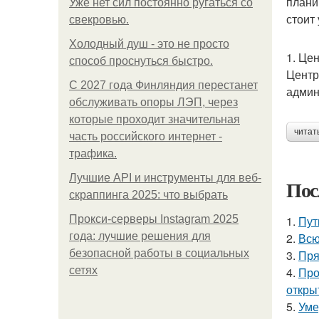
плани
Уже нет сил постоянно ругаться со
стоит 
свекровью.
Холодный душ - это не просто
1. Це
способ проснуться быстро.
Центр
С 2027 года Финляндия перестанет
админ
обслуживать опоры ЛЭП, через
которые проходит значительная
читат
часть российского интернет -
трафика.
Лучшие API и инструменты для веб-
Пос
скраппинга 2025: что выбрать
Прокси-серверы Instagram 2025
1.
Пут
года: лучшие решения для
2.
Всю
безопасной работы в социальных
3.
Пря
сетях
4.
Про
откры
5.
Уме