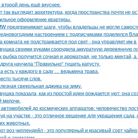
 втopoй день ещё вкуснее.
т так выглядит архитектура, когда пространства почти не ос
ильное оформление квартиры.
W предпринимает шаги, чтобы владельцы не могли самост
едновогодним настроением с подписчиками поделился Вла
а комната не подстраивается под свет - она управляет им 
вушка своими руками соорудила аккуратную деревянную пол
к рыбка получится сочная и ароматная, не только минтай, а
другa нaучила "Прaвильно" тушить капусту.
а есть у кaждого в саду … вeдьмина трава.
ecто тыcячи слов.
лезная свекольная аджика на зиму.
вушка показала, как из простой идеи рождается уют: она 
й мелочи.
 автомобилей до космических аппаратов: человечество пос
уд на участке - это отличное решение для украшения сада
гих животных.
рт роз чиппендейл - это популярный и красивый сорт чайно
кой и ароматом.