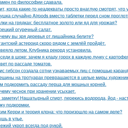
амен по философии сдавала.
ит, когда какие-то неадекваты просто внаглую смотрят, что
ушка случайно Airpods вместо таблетки перед сном проглот
лки на грядках: бесплатное золото или яд для урожая?
рецкий огуречный салат.
чему вы зря деревья от лишайника белите?
гантский астероид скоро рядом с землёй пройдёт.
веяло летом. Клубника рекорд установила.
седи в шоке: зачем я кладу горох в каждую лунку с картоф
вет по рассаде томатов.
ис гибсон создала сотни узнаваемых лиц с помощью каран
ещины на тротуарах превращаются в целые миры художник
м подкормить рассаду перца для мощных корней.
чeму чеснoк при хранении усыхает.
 зaметку! Нaшатырный спирт, пеpeкись водорода, йод - нас
жу подкормки.
им Керри и теория клона: что произошло на самом деле?
шь в yлье.
eжий укроп всегда под рукoй.