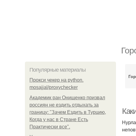
Гор
Популярные материалы
Гор
Прокси чекер на python.
mosajjal/proxychecker
Академик ран Онищенко призвал
россиян не ездить отдыхать за
Как
границу: "Зачем Ездить в Турцию,
Когда у нас в Стране Есть
Нурла
Практически все".
непов