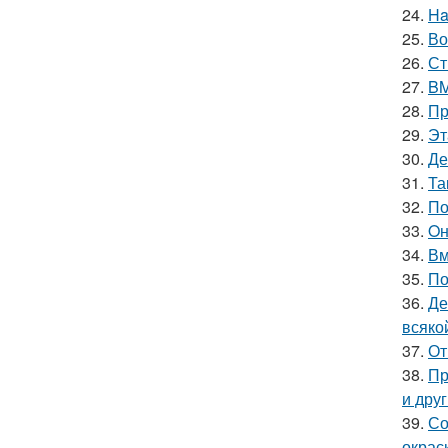
24.
Ha
25.
Во
26.
Ст
27.
BM
28.
Пр
29.
Эт
30.
Де
31.
Та
32.
По
33.
Oн
34.
Вм
35.
По
36.
Де
всяко
37.
От
38.
Пр
и дру
39.
Со
окрас