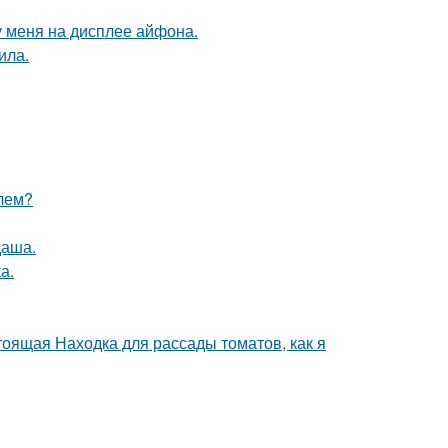
 у меня на дисплее айфона.
ила.
елем?
даша.
а.
тоящая Находка для рассады томатов, как я