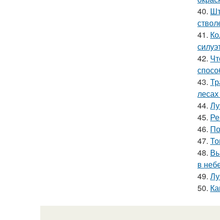
40.
Шт
ствол
41.
Ко
силуэ
42.
Чт
спосо
43.
Тр
лесах
44.
Лу
45.
Ре
46.
По
47.
То
48.
Вы
в небе
49.
Лу
50.
Ка