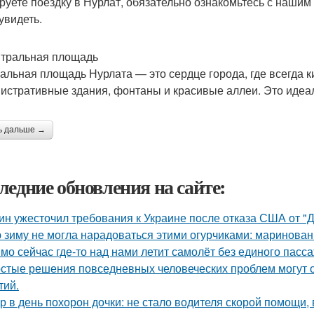
руете поездку в Нурлат, обязательно ознакомьтесь с нашим
увидеть.
нтральная площадь
альная площадь Нурлата — это сердце города, где всегда 
истративные здания, фонтаны и красивые аллеи. Это идеал
ь дальше →
ледние обновления на сайте:
ин ужесточил требования к Украине после отказа США от "
 зиму не могла нарадоваться этими огурчиками: маринован
мо сейчас где-то над нами летит самолёт без единого пасс
стые решения повседневных человеческих проблем могут 
тий.
р в день похорон дочки: не стало водителя скорой помощи, 