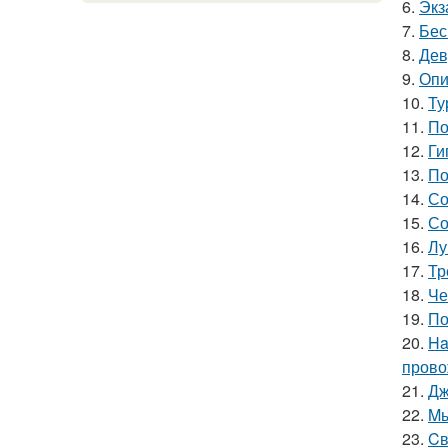
6.
Экз
7.
Бес
8.
Дев
9.
Опи
10.
Ту
11.
По
12.
Ги
13.
По
14.
Со
15.
Со
16.
Лу
17.
Тр
18.
Че
19.
По
20.
Ha
прово
21.
Дж
22.
Mы
23.
Cв