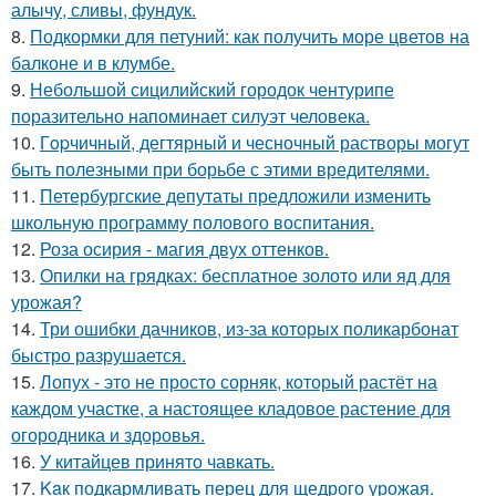
алычу, сливы, фундук.
8.
Подкормки для петуний: как получить море цветов на
балконе и в клумбе.
9.
Небольшой сицилийский городок чентурипе
поразительно напоминает силуэт человека.
10.
Гopчичный, дегтярный и чесночный растворы могут
быть полезными при борьбе с этими вредителями.
11.
Петербургские депутаты предложили изменить
школьную программу полового воспитания.
12.
Роза осирия - магия двух оттенков.
13.
Опилки на грядках: бесплатное золото или яд для
урожая?
14.
Три ошибки дачников, из-за которых поликарбонат
быстро разрушается.
15.
Лопух - это не просто сорняк, который растёт на
каждом участке, а настоящее кладовое растение для
огородника и здоровья.
16.
У китайцев принято чавкать.
17.
Kaк подкармливать перец для щедрого урожая.