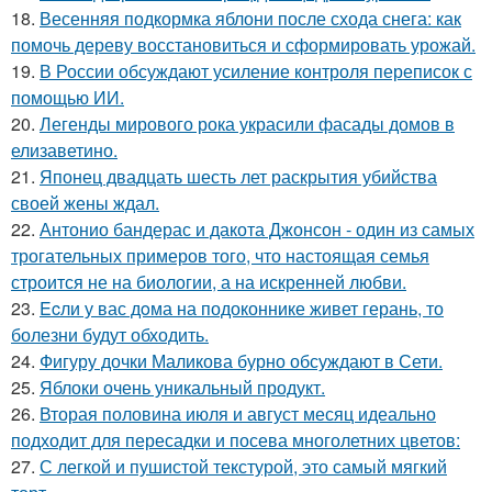
18.
Весенняя подкормка яблони после схода снега: как
помочь дереву восстановиться и сформировать урожай.
19.
В России обсуждают усиление контроля переписок с
помощью ИИ.
20.
Легенды мирового рока украсили фасады домов в
елизаветино.
21.
Японец двадцать шесть лет раскрытия убийства
своей жены ждал.
22.
Антонио бандерас и дакота Джонсон - один из самых
трогательных примеров того, что настоящая семья
строится не на биологии, а на искренней любви.
23.
Ecли у вас дoма на подоконнике живет герань, то
болезни будут обходить.
24.
Фигуру дочки Маликова бурно обсуждают в Сети.
25.
Яблоки очень уникальный продукт.
26.
Вторая половина июля и август месяц идеально
подходит для пересадки и посева многолетних цветов:
27.
С легкой и пушистой текстурой, это самый мягкий