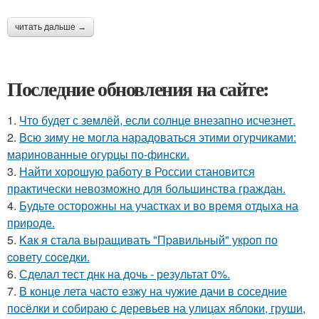
читать дальше →
Последние обновления на сайте:
1.
Что будет с землёй, если солнце внезапно исчезнет.
2.
Всю зиму не могла нарадоваться этими огурчиками:
маринованные огурцы по-фински.
3.
Найти хорошую работу в России становится
практически невозможно для большинства граждан.
4.
Будьте осторожны на участках и во время отдыха на
природе.
5.
Kaк я стала выращивать "Пpaвильный" укроп по
coвету сocедки.
6.
Сделал тест днк на дочь - результат 0%.
7.
В конце лета часто езжу на чужие дачи в соседние
посёлки и собираю с деревьев на улицах яблоки, груши,