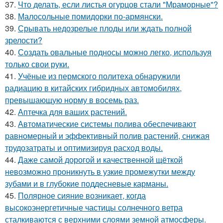
37.
Что делать, если листья огурцов стали "Мраморные"?
38.
Малосольные помидорки по-армянски.
39.
Срывать недозрелые плоды или ждать полной
зрелости?
40.
Создать овальные подносы можно легко, используя
только свои руки.
41.
Учёные из пермского политеха обнаружили
радиацию в китайских гибридных автомобилях,
превышающую норму в восемь раз.
42.
Аптечка для ваших растений.
43.
Автоматические системы полива обеспечивают
равномерный и эффективный полив растений, снижая
трудозатраты и оптимизируя расход воды.
44.
Даже самой дорогой и качественной щёткой
невозможно проникнуть в узкие промежутки между
зубами и в глубокие поддесневые карманы.
45.
Полярное сияние возникает, когда
высокоэнергетичные частицы солнечного ветра
сталкиваются с верхними слоями земной атмосферы.