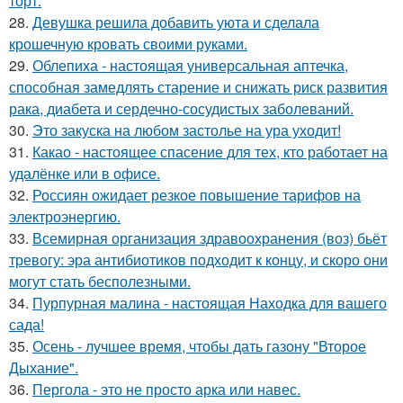
торт.
28.
Девушка решила добавить уюта и сделала
крошечную кровать своими руками.
29.
Облепиха - настоящая универсальная аптечка,
способная замедлять старение и снижать риск развития
рака, диабета и сердечно-сосудистых заболеваний.
30.
Это закуска на любом застолье на ура уходит!
31.
Какао - настоящее спасение для тех, кто работает на
удалёнке или в офисе.
32.
Россиян ожидает резкое повышение тарифов на
электроэнергию.
33.
Всемирная организация здравоохранения (воз) бьёт
тревогу: эра антибиотиков подходит к концу, и скоро они
могут стать бесполезными.
34.
Пурпурная малина - настоящая Находка для вашего
сада!
35.
Осень - лучшее время, чтобы дать газону "Второе
Дыхание".
36.
Пергола - это не просто арка или навес.