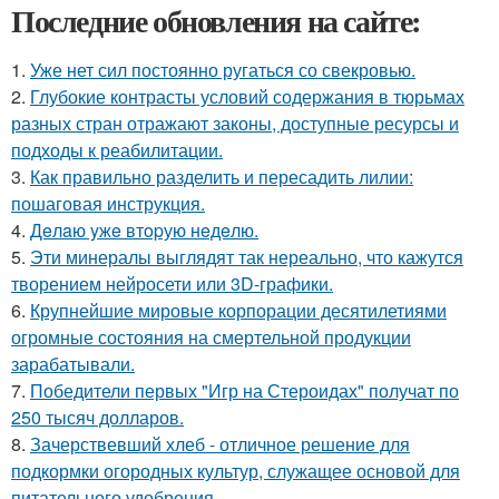
Последние обновления на сайте:
1.
Уже нет сил постоянно ругаться со свекровью.
2.
Глубокие контрасты условий содержания в тюрьмах
разных стран отражают законы, доступные ресурсы и
подходы к реабилитации.
3.
Как правильно разделить и пересадить лилии:
пошаговая инструкция.
4.
Дeлaю yжe втopую нeдeлю.
5.
Эти минералы выглядят так нереально, что кажутся
творением нейросети или 3D-графики.
6.
Крупнейшие мировые корпорации десятилетиями
огромные состояния на смертельной продукции
зарабатывали.
7.
Победители первых "Игр на Стероидах" получат по
250 тысяч долларов.
8.
Зачерствевший хлеб - отличное решение для
подкормки огородных культур, служащее основой для
питательного удобрения.