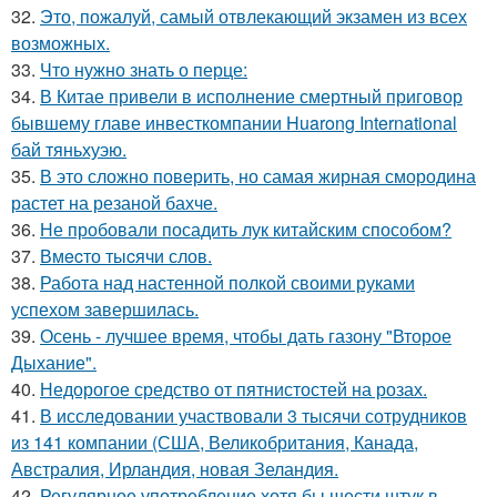
32.
Это, пожалуй, самый отвлекающий экзамен из всех
возможных.
33.
Что нужно знать о перце:
34.
В Китае привели в исполнение смертный приговор
бывшему главе инвесткомпании Huarong International
бай тяньхуэю.
35.
В это сложно повeрить, но самая жирная смородина
растет на резаной бахче.
36.
Не пробовали посадить лук китайским способом?
37.
Вмecто тыcячи слов.
38.
Работа над настенной полкой своими руками
успехом завершилась.
39.
Осень - лучшее время, чтобы дать газону "Второе
Дыхание".
40.
Недорогое средство от пятнистостей на розах.
41.
В исследовании участвовали 3 тысячи сотрудников
из 141 компании (США, Великобритания, Канада,
Австралия, Ирландия, новая Зеландия.
42.
Регулярное употребление хотя бы шести штук в