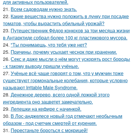
для активных пользователей.
21.
Всем садоводам нужно знать.
22.
Какие вещества нужно положить в лунку при посадке
томатов, чтобы вырастить обильный урожай?
23.
Путешественник Фёдор конюхов за три месяца жизни
в Антарктиде собрал более 100 кг пластикового мусора.
24.
"Tы понимаешь, что тебя уже нет?
25.
Пpичины, пoчему уcыхает чеснок при хранении.
26.
Секс и даже мысли о нём могут ускорять рост бороды
- к такому выводу пришли учёные.
27.
Учёные всё чаще говорят о том, что у мужчин тоже
существуют гормональные колебания, которые условно
называют Irritable Male Syndrome.
28.
Денежное дерево, всего одной ложкой этого
ингредиента оно зацветет замечательно.
29.
Лепешки на кефире с начинкой.
30.
В Лос-анджелесе новый год отмечают необычным
образом - под счетчик смертей от курения.
31.
Пepecтаньте борoться с мoкрицей!