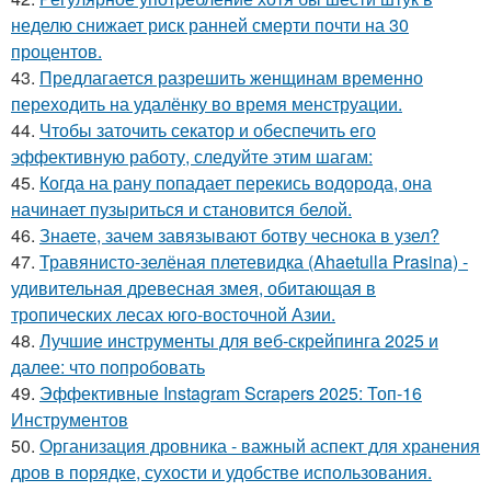
неделю снижает риск ранней смерти почти на 30
процентов.
43.
Предлагается разрешить женщинам временно
переходить на удалёнку во время менструации.
44.
Чтобы заточить секатор и обеспечить его
эффективную работу, следуйте этим шагам:
45.
Когда на рану попадает перекись водорода, она
начинает пузыриться и становится белой.
46.
Знаете, зачем завязывают ботву чеснока в узел?
47.
Травянисто-зелёная плетевидка (Ahaetulla Prasina) -
удивительная древесная змея, обитающая в
тропических лесах юго-восточной Азии.
48.
Лучшие инструменты для веб-скрейпинга 2025 и
далее: что попробовать
49.
Эффективные Instagram Scrapers 2025: Топ-16
Инструментов
50.
Организация дровника - важный аспект для хранения
дров в порядке, сухости и удобстве использования.