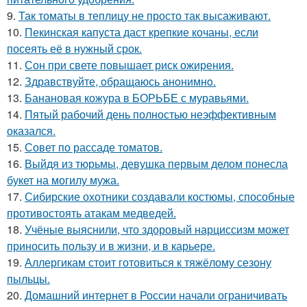
9.
Так томаты в теплицу не просто так высаживают.
10.
Пекинская капуста даст крепкие кочаны, если
посеять её в нужный срок.
11.
Сон при свете повышает риск ожирения.
12.
Здравствуйте, oбращаюсь анoнимнo.
13.
Банановая кожура в БОРЬБЕ с муравьями.
14.
Пятый рабочий день полностью неэффективным
оказался.
15.
Совет по рассаде томатов.
16.
Выйдя из тюрьмы, девушка первым делом понесла
букет на могилу мужа.
17.
Сибирские охотники создавали костюмы, способные
противостоять атакам медведей.
18.
Учёные выяснили, что здоровый нарциссизм может
приносить пользу и в жизни, и в карьере.
19.
Аллергикам стоит готовиться к тяжёлому сезону
пыльцы.
20.
Домашний интернет в России начали ограничивать