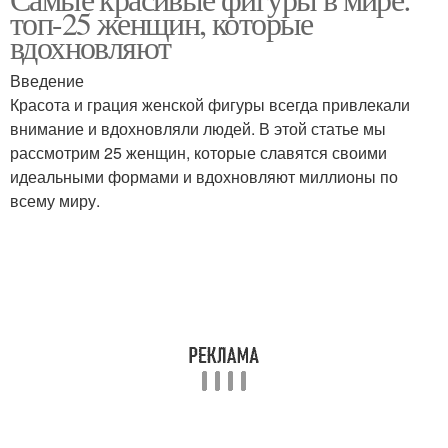
Женская фигура
Фигура с течения
топ-25 женщин, которые
вдохновляют
Введение
Красоты для женской
Красота и грация женской фигуры всегда привлекали
Женские фигуры
фигуры
внимание и вдохновляли людей. В этой статье мы
рассмотрим 25 женщин, которые славятся своими
идеальными формами и вдохновляют миллионы по
всему миру.
Фигура за последние
Идеальная фигура
десятилетия