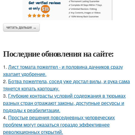
читать дальше →
Последние обновления на сайте:
1.
Лист томата пожелтел - и половина дачников сразу
хватает удобрение.
2.
Ботва пожелтела, сосед уже достал вилы, и рука сама
тянется копать картошку.
3.
Глубокие контрасты условий содержания в тюрьмах
разных стран отражают законы, доступные ресурсы и
подходы к реабилитации.
4.
Простые решения повседневных человеческих
проблем могут оказаться гораздо эффективнее
революционных открытий.