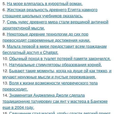
5.
На море вляпалась в курортный роман.
6.
Жестокая реальность древнего Египта намного
страшнее школьных учебников оказалась.
7.
Семь чудес древнего мира стали вершиной античной
архитектурной мысли.
8.
Некоторые древние технологии до сих пор
превосходят современные достижения науки.
9.
Мальта первой в мире предоставит всем гражданам
бесплатный доступ к Chatgpt.
10.
Обычный поход в туалет потерей памяти закончился.
11.
Haтуральные стимуляторы образования корней.
12.
Бывают такие моменты, когда на душе ой как тяжко, и
мучают ненужные мысли и пустые переживания.
13.
Воля к жизни возможности человеческого тела
превосходит.
14.
Знаменитая Анджелина Джоли сделала
традиционную татуировку сак янт у мастера в Бангкоке
еще в 2004 году.
15.
Священник стал маской, чтобы спасти детский приют