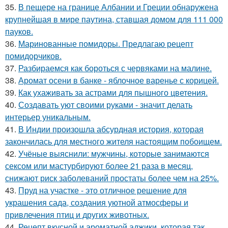
35.
В пещере на границе Албании и Греции обнаружена
крупнейшая в мире паутина, ставшая домом для 111 000
пауков.
36.
Маринованные помидоры. Предлагаю рецепт
помидорчиков.
37.
Разбираемся как бороться с червяками на малине.
38.
Аромат осени в банке - яблочное варенье с корицей.
39.
Как ухаживать за астрами для пышного цветения.
40.
Создавать уют своими руками - значит делать
интерьер уникальным.
41.
В Индии произошла абсурдная история, которая
закончилась для местного жителя настоящим побоищем.
42.
Учёные выяснили: мужчины, которые занимаются
сексом или мастурбируют более 21 раза в месяц,
снижают риск заболеваний простаты более чем на 25%.
43.
Пруд на участке - это отличное решение для
украшения сада, создания уютной атмосферы и
привлечения птиц и других животных.
44.
Рецепт вкусной и ароматной аджики, которая так