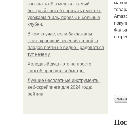
малои
засыпать её в мешки - самый
товар
быстрый способ спрятать вместе с
Amazo
урожаем гниль, порезы и больные
покуп
клубни.
Фальш
В том случае, если баклажаны
потре
стоят красивой зелёной стеной, а
плодов почти не видно - радоваться
тут нечему.
Холодный душ - это не просто
способ проснуться быстро.
Лучшие бесплатные инструменты
веб-скрейпинга для 2024 года:
рейтинг
читат
Пос