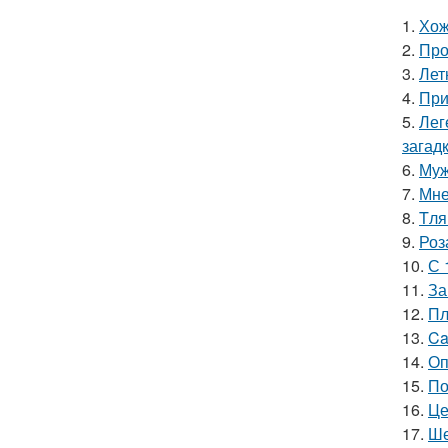
1.
Хож
2.
Про
3.
Лет
4.
При
5.
Лег
загадк
6.
Муж
7.
Мне
8.
Tля
9.
Роз
10.
С 
11.
За
12.
Пл
13.
Ca
14.
Оп
15.
По
16.
Це
17.
Ше