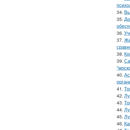
психо
34.
Вы
35.
До
обесп
36.
Уч
37.
Же
сравн
38.
Ко
39.
Са
"моск
40.
Ас
орган
41.
То
42.
Лу
43.
То
44.
Лу
45.
Лу
46.
Ка