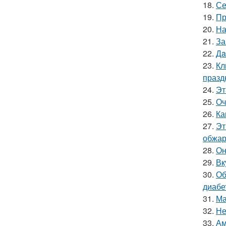
18.
Се
19.
Пр
20.
На
21.
За
22.
Дa
23.
Кл
празд
24.
Эт
25.
Оч
26.
Ка
27.
Эт
обжари
28.
Он
29.
Вк
30.
Об
диабе
31.
Ма
32.
Не
33.
Ам