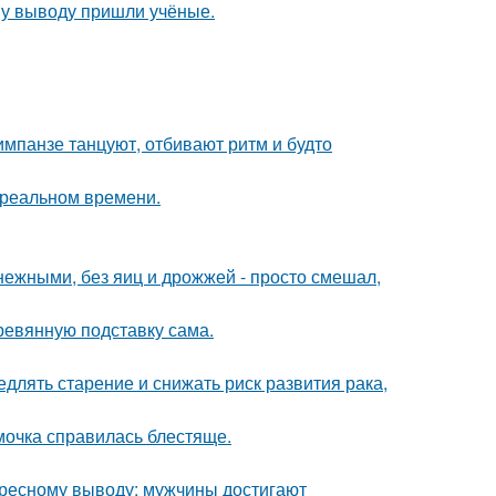
ому выводу пришли учёные.
шимпанзе танцуют, отбивают ритм и будто
в реальном времени.
ежными, без яиц и дрожжей - просто смешал,
ревянную подставку сама.
длять старение и снижать риск развития рака,
мочка справилась блестяще.
ересному выводу: мужчины достигают