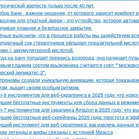
логической зрелости только после 40 лет.
бор бани - важное решение, от которого зависит комфорт и
водчик для откатной двери - это устройство, которое автом
ечивая плавное и безопасное закрытие.
ёные выяснили, что в процессе работы мы задействуем все
лудочный сок стервятников обладает поразительной кислотно
имо с аккумуляторной кислотой.
гда на рану попадает перекись водорода, она начинает пузы
мым сладким сортом крыжовника считается сорт *"московски
овский деликатес-2".
трономы создали уникальную анимацию, которая показывае
изм, дышит своим особым ритмом.
п-9 инструментов для веб-скраппинга в 2025 году: что новог
чшие бесплатные инструменты для сбора данных в режиме
п-7 инструментов для скрапинга Amazon в 2025 году: что в
чшие бесплатные веб-скрейперы 2025 года: простота и эф
чший инструмент для веб-скраппинга: как извлечь данные из
кие легенды и мифы связаны с историей Миасса