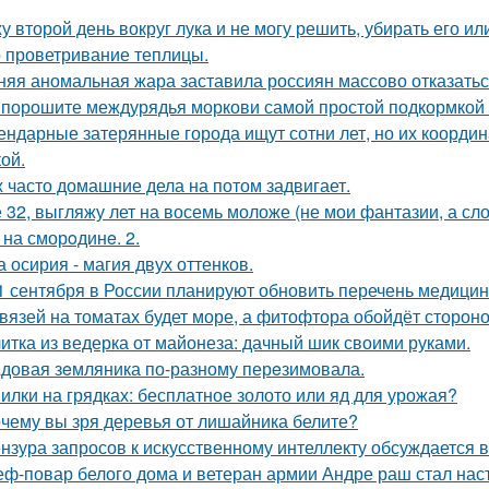
у второй день вокруг лука и не могу решить, убирать его ил
 проветривание теплицы.
няя аномальная жара заставила россиян массово отказатьс
порошите междурядья моркови самой простой подкормкой и
ендарные затерянные города ищут сотни лет, но их координ
ой.
 часто домашние дела на потом задвигает.
 32, выгляжу лет на восемь моложе (не мои фантазии, а сло
 на сморoдинe. 2.
а осирия - магия двух оттенков.
1 сентября в России планируют обновить перечень медицин
вязей на томатах будет море, а фитофтора обойдёт стороно
итка из ведерка от майонеза: дачный шик своими руками.
довая зeмляника по-разному перeзимовала.
илки на грядках: бесплатное золото или яд для урожая?
чему вы зря деревья от лишайника белите?
нзура запросов к искусственному интеллекту обсуждается в
ф-повар белого дома и ветеран армии Андре раш стал нас