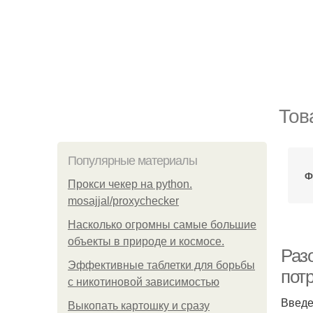
Тов
Популярные материалы
Ф
Прокси чекер на python.
mosajjal/proxychecker
Насколько огромны самые большие
объекты в природе и космосе.
Раз
Эффективные таблетки для борьбы
пот
с никотиновой зависимостью
Введе
Выкопать картошку и сразу