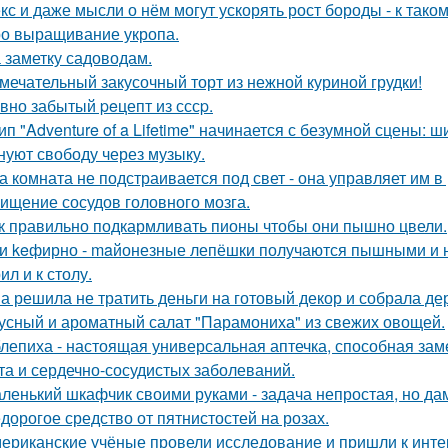
кс и даже мысли о нём могут ускорять рост бороды - к так
о выращивание укропа.
 заметку садоводам.
мечательный закусочный торт из нежной куриной грудки!
вно забытый peцепт из сссp.
ип "Adventure of a Lifetime" начинается с безумной сцены: 
нуют свободу через музыку.
а комната не подстраивается под свет - она управляет им 
ищение сосудов головного мозга.
к правильно подкармливать пионы чтобы они пышно цвели.
и keфирно - maйонезные лепёшки получаются пышными и н
л и к столу.
а решила не тратить деньги на готовый декор и собрала де
усный и ароматный салат "Парамониха" из свежих овощей.
лепиха - настоящая универсальная аптечка, способная заме
та и сердечно-сосудистых заболеваний.
ленький шкафчик своими руками - задача непростая, но да
дорогое средство от пятнистостей на розах.
ериканские учёные провели исследование и пришли к инт