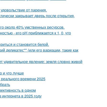
 удовольствие от парения.
атически закрывает дверь после открытия,
го около 40% умственных ресурсов.
стью - его pH приближается к 1, 0, что
риться и становится белой.
й деликатес"* (или его вариации, такие как
т удивительное явление: земля словно живой
о и что лучше
 реального времени 2025
ыбрать
фективность в одном
 интернета в 2025 году