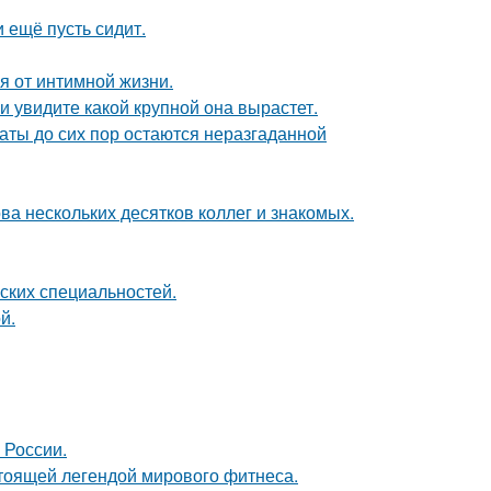
и ещё пусть сидит.
я от интимной жизни.
 увидите какой крупной она вырастет.
аты до сих пор остаются неразгаданной
ва нескольких десятков коллег и знакомых.
ских специальностей.
й.
 России.
тоящей легендой мирового фитнеса.