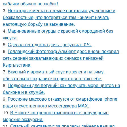
кабачки обычно не любит!
3.
Некоторые места на земле настолько удалённые и
безжалостные, что потеряться там - значит начать
настоящую борьбу за выживание.
4.
Маринованные огурцы с красной смородиной без
уксуса.
5.
Сделал тест днк на дочь - результат 0%.
6.
Голландский фотограф Альберт дрос вновь покорил
сеть серией захватывающих снимков пейзажей
Кыргызстана.
7.
Вкусный и ароматный соус из зелени на зиму:
обязательно сохраните и приготовьте так себе.
8.
Подкормки для петуний: как получить море цветов на
балконе и в клумбе.
9.
Россияне массово откажутся от смартфонов Iphone
ради отечественного мессенджера MAX.
10.
В Египте экстренно отменили все популярные
морские экскурсии.
11.
Опасный хантавирус за пределы лайнера вышел.