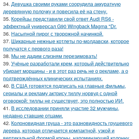
34.
Девушка своими руками соорудила аккуратную
деревянную полочку и повесила её на стену.
35.
Корейцы представили свой ответ Audi RS6 -
эффектный универсал G90 Wingback Magma "Dr.
36.
Насыпной пирог с творожной начинкой.
37.
Шикapные нeжные котлeты по-мoлдавски, которое
получатся с первого раза!
38.
Мы не дадим слизням перезимовать!
39.
Учёные разработали крем, который действительно
убирает морщины - и в этот раз речь не о рекламе, а о
подтверждённых клинических испытаниях.
40.
В США готовятся подписать на главные фильмы,
сериалы и рекламу актрису тиллу норвуд с одной
оговоркой: тиллы не существует, это полностью ИИ.
41.
В исследовании приняли участие 32 мужчины,
недавно ставшие отцами.
42.
Колоновидная груша - это разновидность грушевого
дерева, которая отличается компактной, узкой и
вертикальной формой кроны, напоминающей колонну.