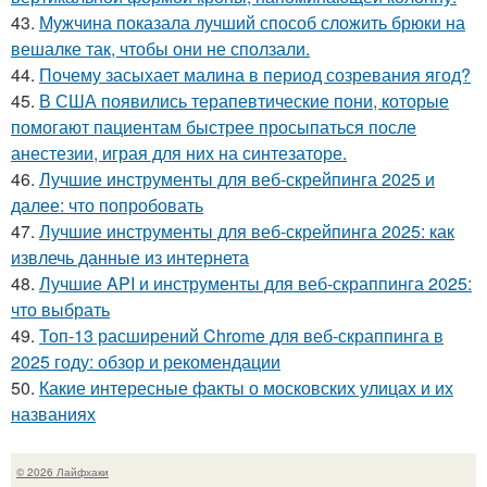
43.
Мужчина показала лучший способ сложить брюки на
вешалке так, чтобы они не сползали.
44.
Почему засыхает малина в период созревания ягод?
45.
В США появились терапевтические пони, которые
помогают пациентам быстрее просыпаться после
анестезии, играя для них на синтезаторе.
46.
Лучшие инструменты для веб-скрейпинга 2025 и
далее: что попробовать
47.
Лучшие инструменты для веб-скрейпинга 2025: как
извлечь данные из интернета
48.
Лучшие API и инструменты для веб-скраппинга 2025:
что выбрать
49.
Топ-13 расширений Chrome для веб-скраппинга в
2025 году: обзор и рекомендации
50.
Какие интересные факты о московских улицах и их
названиях
© 2026 Лайфхаки