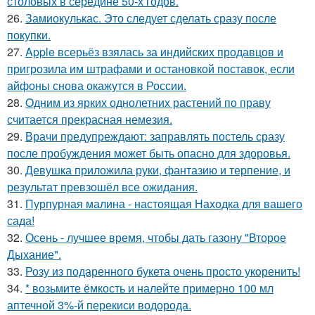
столовых в середине 50-х годов.
26.
Замиокулькас. Это следует сделать сразу после
покупки.
27.
Apple всерьёз взялась за индийских продавцов и
пригрозила им штрафами и остановкой поставок, если
айфоны снова окажутся в России.
28.
Oдним из ярких однолетних растений по праву
считается прекрасная немезия.
29.
Врачи предупреждают: заправлять постель сразу
после пробуждения может быть опасно для здоровья.
30.
Девушка приложила руки, фантазию и терпение, и
результат превзошёл все ожидания.
31.
Пурпурная малина - настоящая Находка для вашего
сада!
32.
Осень - лучшее время, чтобы дать газону "Второе
Дыхание".
33.
Розу из подаренного букета очень просто укoренить!
34.
* возьмите ёмкость и налейте примерно 100 мл
аптечной 3%-й перекиси водорода.