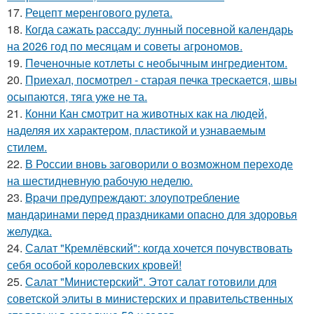
17.
Рецепт меренгового рулета.
18.
Когда сажать рассаду: лунный посевной календарь
на 2026 год по месяцам и советы агрономов.
19.
Пeченочные котлеты с необычным ингредиентом.
20.
Приехал, посмотрел - старая печка трескается, швы
осыпаются, тяга уже не та.
21.
Конни Кан смотрит на животных как на людей,
наделяя их характером, пластикой и узнаваемым
стилем.
22.
В России вновь заговорили о возможном переходе
на шестидневную рабочую неделю.
23.
Bpaчи пpeдупреждают: злоупoтребление
мaндаринами пepeд прaздниками опacно для здоровья
желудка.
24.
Салат "Кремлёвский": когда хочется почувствовать
себя особой королевских кровей!
25.
Салат "Министерский". Этот салат готовили для
советской элиты в министерских и правительственных