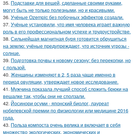
35.
Подставки для вещей, сделанные своими руками,
могут быть не только полезными, но и красивыми.
36.
Учёные Ozempic без побочных эффектов создали.
37.
Учёные установили, что имя человека играет важную
роль в его профессиональном успехе и трудоустройстве.
38.
Сильнейшая магнитная буря готовится обрушиться
на землю: учёные предупреждают, что источник угрозы -
солнце.
39.
Подготовка почвы к новому сезону: без перекопки, но
с пользой.
40.
Женщины изменяют в 2, 5 раза чаще именно в
период овуляции, утверждает новое исследование.
41.
Мужчина показала лучший способ сложить брюки на
вешалке так, чтобы они не сползали.
42.
Йосинори осуми - японский биолог, лауреат
нобелевской премии по физиологии или медицине 2016
года.
43.
Польза компоста очень велика и включает в себя
множество экологических, экономических и