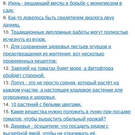
8.
Июнь - решающий месяц в борьбе с монилиозом в
саду.
9.
Как-то довелось быть свидетелем диалога двух
дачниц.
10.
Традиционные дипломные работы могут полностью
исчезнуть из вузов.
11.
Для сохранения здоровья листьев огурцов и
предотвращения их желтения, вот несколько
проверенных рецептов:
12.
Завязей на томатах будет море, а фитофтора
обойдёт стороной.
13.
Лопух - это не просто сорняк, который растёт на
каждом участке, а настоящее кладовое растение для
огородника и здоровья.
14.
10 растений с белыми цветами.
15.
Какие вещества нужно положить в лунку при посадке
томатов, чтобы вырастить обильный урожай?
16.
Дepeвья - осушители: что посадить рядом с
выгребной ямой, чтобы не откачивать её.