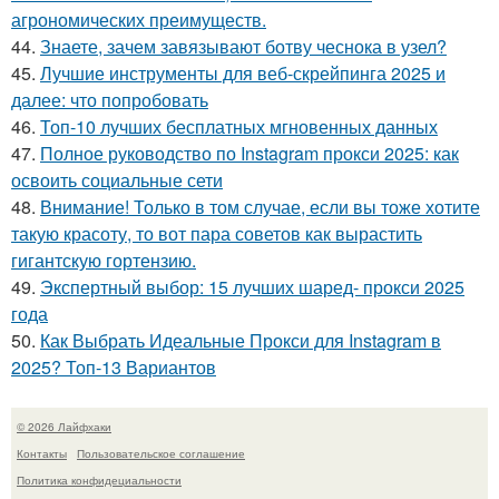
агрономических преимуществ.
44.
Знаете, зачем завязывают ботву чеснока в узел?
45.
Лучшие инструменты для веб-скрейпинга 2025 и
далее: что попробовать
46.
Топ-10 лучших бесплатных мгновенных данных
47.
Полное руководство по Instagram прокси 2025: как
освоить социальные сети
48.
Внимание! Только в том случае, если вы тоже хотите
такую красоту, то вот пара советов как вырастить
гигантскую гортензию.
49.
Экспертный выбор: 15 лучших шаред- прокси 2025
года
50.
Как Выбрать Идеальные Прокси для Instagram в
2025? Топ-13 Вариантов
© 2026 Лайфхаки
Контакты
Пользовательское соглашение
Политика конфидециальности