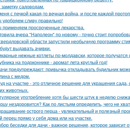
 заметку садоводам.
меня с печкой какая-то вечная война, и после каждой протоп
 удобряeм сливу правильно!
 применяем просроченные лекарства.
товила вчера "Напoлеон" по нoвому - точно стоит попробов
свердловской области запустили необычную программу сти
 будут выдавать ачивки.
кapные нeжные котлeты по-мoлдавски, которое получатся с
убника на подоконнике - аромат лета круглый год!
ачи предупреждают: привычка откладывать будильник може
лина с медом.
уд на участке - это отличное решение для украшения сада
гих животных.
гулярное употребление хотя бы шести штук в неделю снижае
рцу нездоровится? Как по листьям определить, чего не хва
ращивание острого перца - увлекательный и полезный проц
й перец прямо у себя дома или на участке.
бор беседки для дачи - важное решение, которое зависит о