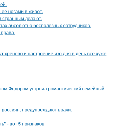
ей.
 её ногами в живот.
 странным делают.
тах абсолютно бесполезных сотрудников.
 права.
ут хреново и настроение изо дня в день всё хуже
ыном Федором устроил романтический семейный
 россиян, предупреждают врачи.
" - вот 5 признаков!