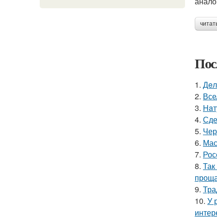
анало
читат
Пос
1.
Дeл
2.
Все
3.
Haт
4.
Сде
5.
Чер
6.
Мас
7.
Рос
8.
Так
проща
9.
Тра
10.
У 
интер