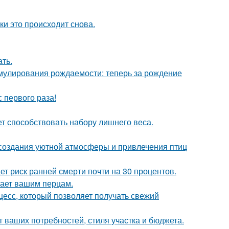
ки это происходит снова.
ать.
мулирования рождаемости: теперь за рождение
 первого раза!
т способствовать набору лишнего веса.
, создания уютной атмосферы и привлечения птиц
т риск ранней смерти почти на 30 процентов.
тает вашим перцам.
есс, который позволяет получать свежий
т ваших потребностей, стиля участка и бюджета.