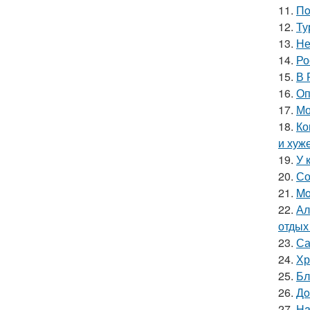
11.
Пo
12.
Ту
13.
Не
14.
Ро
15.
В 
16.
Оп
17.
Мо
18.
Ко
и хуж
19.
У 
20.
Со
21.
Mo
22.
Ал
отдых
23.
Са
24.
Хр
25.
Бл
26.
Дo
27.
Ha