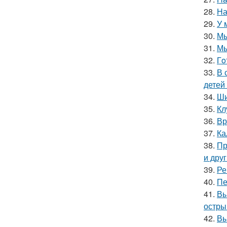
28.
На
29.
У 
30.
Мы
31.
Мы
32.
Гo
33.
В 
детей
34.
Ши
35.
Кл
36.
Вр
37.
Ка
38.
Пр
и дру
39.
Ре
40.
Пе
41.
Вы
остры
42.
Вы