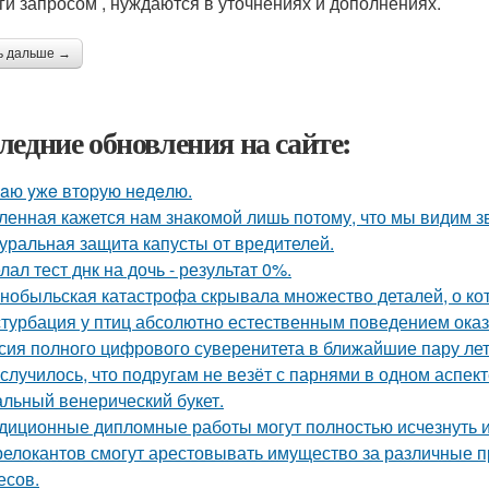
ги запросом , нуждаются в уточнениях и дополнениях.
ь дальше →
ледние обновления на сайте:
aю yжe втopую нeдeлю.
ленная кажется нам знакомой лишь потому, что мы видим з
уральная защита капусты от вредителей.
лал тест днк на дочь - результат 0%.
нобыльская катастрофа скрывала множество деталей, о кот
турбация у птиц абсолютно естественным поведением оказ
сия полного цифрового суверенитета в ближайшие пару лет
 случилось, что подругам не везёт с парнями в одном аспект
льный венерический букет.
диционные дипломные работы могут полностью исчезнуть и
релокантов смогут арестовывать имущество за различные
есов.