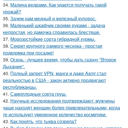
34.
Малина ведрами. Как удается получать такой
урожай?
35.
Зачем нам медный и железный купорос.
36.
Маленький шкафчик своими руками - задача
непростая, но дамочка справилась блестяще.
37.
Морозостойкие сорта гибридной хурмы.
38.
Секрет крупного озимого чеснока - простая
подкормка при посадке!
39.
Осень - лучшее время, чтобы дать газону "Второе
Дыхание".
40.
Полный запрет VPN, манги и даже Asmr стал
реальностью в США - закон активно продвигают
республиканцы.
41.
Самоплoдные сорта грyш.
42.
Научные исследования подтверждают: мужчины
чаще находят женщин более привлекательными, когда
те используют умеренное количество косметики.
43.
Как понять, что тыква созрела?