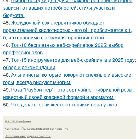
44.
Выбор беседки для дачи - важное решение, которое
зависит от ваших потребностей, стиля участка и
бюджета.
45.
Желудочный сок стервятников обладает
поразительной кислотностью - его pH приближается к 1,
0, что сравнимо с аккумуляторной кислотой.
46.
Топ-10 бесплатных веб-скрейперов 2025: выбор
профессионалов
47.
Топ-15 инструментов для веб-скрейпинга в 2025 году:
обзор и рекомендации
48.
Альпинисты, которые покоряют снежные и высокие
горы, всегда рискуют многим.
49.
Роза "Раубриттер" - это сорт чайно - гибридной розы,
известный своей красивой формой и ароматом.
50.
Что делать, если желтеют кончики пера у лука.
© 2026 Лайфхаки
Контакты
Пользовательское соглашение
Политика конфидециальности