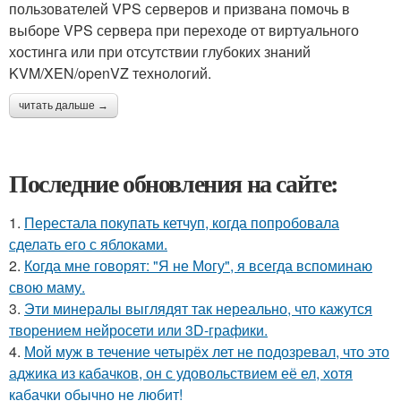
пользователей VPS серверов и призвана помочь в
выборе VPS сервера при переходе от виртуального
хостинга или при отсутствии глубоких знаний
KVM/XEN/openVZ технологий.
читать дальше →
Последние обновления на сайте:
1.
Перестала покупать кетчуп, когда попробовала
сделать его с яблоками.
2.
Когда мне говорят: "Я не Могу", я всегда вспоминаю
свою маму.
3.
Эти минералы выглядят так нереально, что кажутся
творением нейросети или 3D-графики.
4.
Мой муж в течение четырёх лет не подозревал, что это
аджика из кабачков, он с удовольствием её ел, хотя
кабачки обычно не любит!