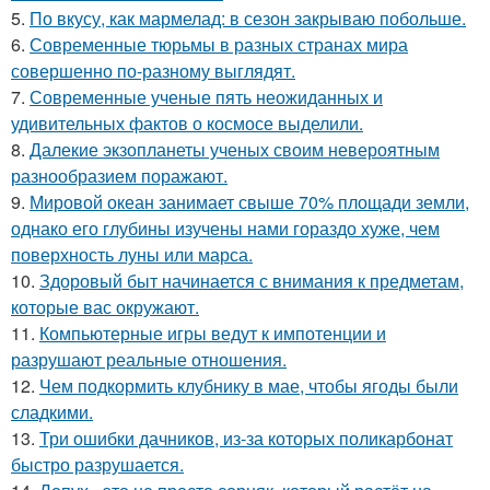
5.
По вкусу, как мармелад: в сезон закрываю побольше.
6.
Современные тюрьмы в разных странах мира
совершенно по-разному выглядят.
7.
Современные ученые пять неожиданных и
удивительных фактов о космосе выделили.
8.
Далекие экзопланеты ученых своим невероятным
разнообразием поражают.
9.
Мировой океан занимает свыше 70% площади земли,
однако его глубины изучены нами гораздо хуже, чем
поверхность луны или марса.
10.
Здоровый быт начинается с внимания к предметам,
которые вас окружают.
11.
Компьютерные игры ведут к импотенции и
разрушают реальные отношения.
12.
Чем подкормить клубнику в мае, чтобы ягоды были
сладкими.
13.
Три ошибки дачников, из-за которых поликарбонат
быстро разрушается.