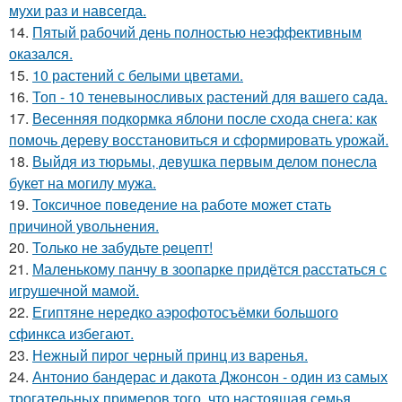
мухи раз и навсегда.
14.
Пятый рабочий день полностью неэффективным
оказался.
15.
10 растений с белыми цветами.
16.
Топ - 10 теневыносливых растений для вашего сада.
17.
Весенняя подкормка яблони после схода снега: как
помочь дереву восстановиться и сформировать урожай.
18.
Выйдя из тюрьмы, девушка первым делом понесла
букет на могилу мужа.
19.
Токсичное поведение на работе может стать
причиной увольнения.
20.
Toлько не забудьте peцепт!
21.
Маленькому панчу в зоопарке придётся расстаться с
игрушечной мамой.
22.
Египтяне нередко аэрофотосъёмки большого
сфинкса избегают.
23.
Нежный пирог черный принц из варенья.
24.
Антонио бандерас и дакота Джонсон - один из самых
трогательных примеров того, что настоящая семья