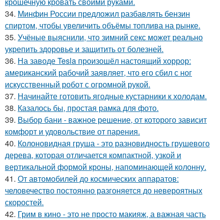
крошечную кровать своими руками.
34.
Минфин России предложил разбавлять бензин
спиртом, чтобы увеличить объёмы топлива на рынке.
35.
Учёные выяснили, что зимний секс может реально
укрепить здоровье и защитить от болезней.
36.
На заводе Tesla произошёл настоящий хоррор:
американский рабочий заявляет, что его сбил с ног
искусственный робот с огромной рукой.
37.
Начинайте готовить ягодные кустарники к холодам.
38.
Казалось бы, простая рамка для фото.
39.
Выбор бани - важное решение, от которого зависит
комфорт и удовольствие от парения.
40.
Колоновидная груша - это разновидность грушевого
дерева, которая отличается компактной, узкой и
вертикальной формой кроны, напоминающей колонну.
41.
От автомобилей до космических аппаратов:
человечество постоянно разгоняется до невероятных
скоростей.
42.
Грим в кино - это не просто макияж, а важная часть