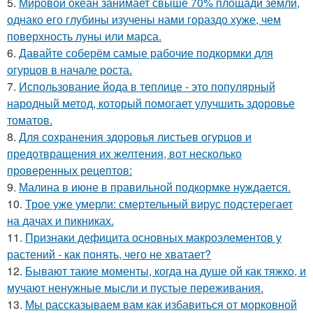
5.
Мировой океан занимает свыше 70% площади земли,
однако его глубины изучены нами гораздо хуже, чем
поверхность луны или марса.
6.
Давайте соберём самые рабочие подкормки для
огурцов в начале роста.
7.
Использование йода в теплице - это популярный
народный метод, который помогает улучшить здоровье
томатов.
8.
Для сохранения здоровья листьев огурцов и
предотвращения их желтения, вот несколько
проверенных рецептов:
9.
Малина в июне в правильной подкормке нуждается.
10.
Трое уже умерли: смертельный вирус подстерегает
на дачах и пикниках.
11.
Признаки дефицита основных макроэлементов у
растений - как понять, чего не хватает?
12.
Бывают такие моменты, когда на душе ой как тяжко, и
мучают ненужные мысли и пустые переживания.
13.
Мы рассказываем вам как избавиться от морковной