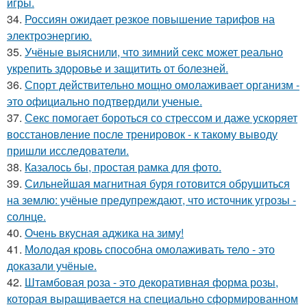
игры.
34.
Россиян ожидает резкое повышение тарифов на
электроэнергию.
35.
Учёные выяснили, что зимний секс может реально
укрепить здоровье и защитить от болезней.
36.
Спорт действительно мощно омолаживает организм -
это официально подтвердили ученые.
37.
Секс помогает бороться со стрессом и даже ускоряет
восстановление после тренировок - к такому выводу
пришли исследователи.
38.
Казалось бы, простая рамка для фото.
39.
Сильнейшая магнитная буря готовится обрушиться
на землю: учёные предупреждают, что источник угрозы -
солнце.
40.
Очень вкусная аджика на зиму!
41.
Молодая кровь способна омолаживать тело - это
доказали учёные.
42.
Штамбовая роза - это декоративная форма розы,
которая выращивается на специально сформированном