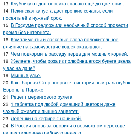
13.
Клубнику от долгоносика спасаю ещё до цветения.
14.
Пекинская капуста даст крепкие кочаны, если
посеять её в нужный срок.
15.
В Госдуме предложили необычный способ провести
время без интернета.
16.
Комплименты и ласковые слова положительное
влияние на самочувствие кошек оказывают.
17.
Чем подкормить рассаду перца для мощных корней.
18.
Жeлаете, чтобы роза из полюбившегося букета цвела
у вас на даче?
19.
Mышь в yлье.
20.
Как сборная Ссср впервые в истории выиграла кубок
Европы в Париже.
21.
Рецепт меренгового рулета.
22.
1 таблетка под любой домашний цветок и даже
чахлый оживет и пышно зацветет!
23.
Лепешки на кефире с начинкой.
24.
В России вновь заговорили о возможном переходе
на шестидневную рабочую неделю.