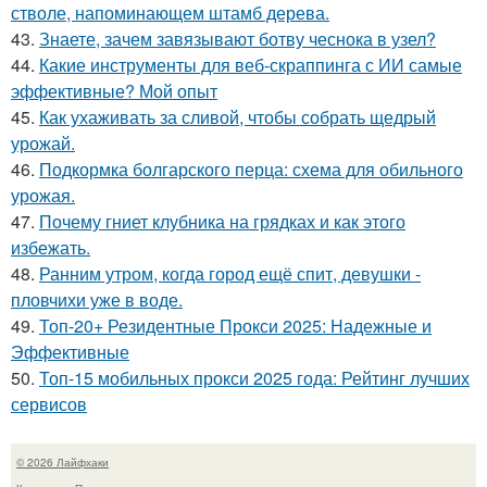
стволе, напоминающем штамб дерева.
43.
Знаете, зачем завязывают ботву чеснока в узел?
44.
Какие инструменты для веб-скраппинга с ИИ самые
эффективные? Мой опыт
45.
Как ухаживать за сливой, чтобы собрать щедрый
урожай.
46.
Подкормка болгарского перца: схема для обильного
урожая.
47.
Почему гниет клубника на грядках и как этого
избежать.
48.
Ранним утром, когда город ещё спит, девушки -
пловчихи уже в воде.
49.
Топ-20+ Резидентные Прокси 2025: Надежные и
Эффективные
50.
Топ-15 мобильных прокси 2025 года: Рейтинг лучших
сервисов
© 2026 Лайфхаки