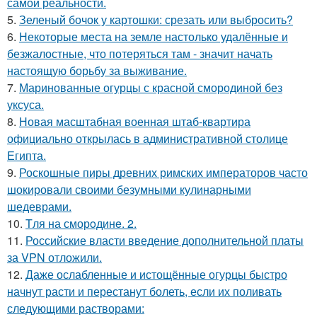
самой реальности.
5.
Зеленый бочок у картошки: срезать или выбросить?
6.
Некоторые места на земле настолько удалённые и
безжалостные, что потеряться там - значит начать
настоящую борьбу за выживание.
7.
Маринованные огурцы с красной смородиной без
уксуса.
8.
Новая масштабная военная штаб-квартира
официально открылась в административной столице
Египта.
9.
Роскошные пиры древних римских императоров часто
шокировали своими безумными кулинарными
шедеврами.
10.
Tля на сморoдинe. 2.
11.
Российские власти введение дополнительной платы
за VPN отложили.
12.
Даже ослабленные и истощённые огурцы быстро
начнут расти и перестанут болеть, если их поливать
следующими растворами: