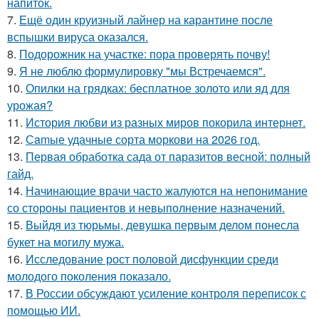
напиток.
7.
Ещё один круизный лайнер на карантине после
вспышки вируса оказался.
8.
Подорожник на участке: пора проверять почву!
9.
Я не люблю формулировку "мы Встречаемся".
10.
Опилки на грядках: бесплатное золото или яд для
урожая?
11.
История любви из разных миров покорила интернет.
12.
Сamые удачные сорта моркови на 2026 год.
13.
Первая обработка сада от паразитов весной: полный
гайд.
14.
Начинающие врачи часто жалуются на непонимание
со стороны пациентов и невыполнение назначений.
15.
Выйдя из тюрьмы, девушка первым делом понесла
букет на могилу мужа.
16.
Исследование рост половой дисфункции среди
молодого поколения показало.
17.
В России обсуждают усиление контроля переписок с
помощью ИИ.