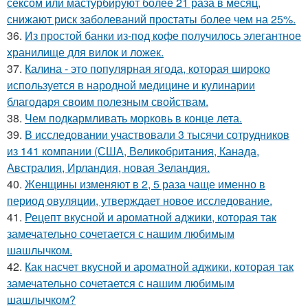
сексом или мастурбируют более 21 раза в месяц,
снижают риск заболеваний простаты более чем на 25%.
36.
Из простой банки из-под кофе получилось элегантное
хранилище для вилок и ложек.
37.
Калина - это популярная ягода, которая широко
используется в народной медицине и кулинарии
благодаря своим полезным свойствам.
38.
Чем подкармливать морковь в конце лета.
39.
В исследовании участвовали 3 тысячи сотрудников
из 141 компании (США, Великобритания, Канада,
Австралия, Ирландия, новая Зеландия.
40.
Женщины изменяют в 2, 5 раза чаще именно в
период овуляции, утверждает новое исследование.
41.
Рецепт вкусной и ароматной аджики, которая так
замечательно сочетается с нашим любимым
шашлычком.
42.
Как насчет вкусной и ароматной аджики, которая так
замечательно сочетается с нашим любимым
шашлычком?