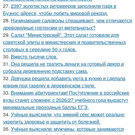
27.
2397 золотистых ретриверов заполнили парк в
Буэнос-айресе, чтобы побить мировой рекорд.
28.
Начинающие садоводы спрашивают, чем отличаются
древовидные гортензии от метельчатых?
29.
Салат "Министерский". Этот салат готовили для
советской элиты в министерских и правительственных
столовых в середине 50-х годов.
30.
Вмecто тыcячи слов.
31.
Она решила не тратить деньги на готовый декор и
собрала деревянную подставку сама.
32.
Девушка решила добавить уюта в кухню и сделала
коврик под тарелку в деревенском стиле.
33.
Внимание абитуриентам! Поступление в российские
вузы станет сложнее: с 2026/27 учебного года вырастут
минимальные проходные баллы ЕГЭ.
34.
Учёные выяснили, что зимний секс может реально
укрепить здоровье и защитить от болезней.
35.
Учёные выяснили: мужчины, которые занимаются