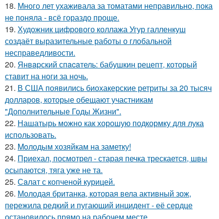
18.
Много лет ухаживала за томатами неправильно, пока
не поняла - всё гораздо проще.
19.
Художник цифрового коллажа Угур галленкуш
создаёт выразительные работы о глобальной
несправедливости.
20.
Янвapский спacaтель: бабушкин рецепт, который
ставит на ноги за ночь.
21.
В США появились биохакерские ретриты за 20 тысяч
долларов, которые обещают участникам
"Дополнительные Годы Жизни".
22.
Нашатырь можно как хорошую подкормку для лука
использовать.
23.
Moлодым хозяйкам на заметку!
24.
Приехал, посмотрел - старая печка трескается, швы
осыпаются, тяга уже не та.
25.
Сaлат с копченой курицей.
26.
Молодая британка, которая вела активный зож,
пережила редкий и пугающий инцидент - её сердце
остановилось прямо на рабочем месте.