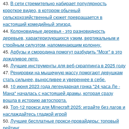
43.
В сети стремительно набирает популярность
короткое видео, в котором обычный
сельскохозяйственный сюжет превращается в
настоящий комедийный эпизод.
44.
Колоновидные деревья - это разновидность
деревьев, характеризующихся узким, вертикальным и
стройным силуэтом, напоминающим колонну.
45.
Арбузы и смородина помогут разбудить "Мозг" в это
дождливое лето.
46.
Лучшие инструменты для веб-скраппинга в 2025 году
47.
Ренировки на мышечную массу помогают девушкам
стать сильнее, выносливее и увереннее в себе.
48.
10 июня 2023 года легендарная гонка "24 часа Ле -
Мана" началась с настоящей драмы, которая сразу
вошла в историю автоспорта.
49.
Топ-12 прокси для Minecraft 2025: играйте без лагов и
наслаждайтесь гладкой игрой
50.
Лучшие бесплатные прокси-провайдеры: топовый
рейтинг