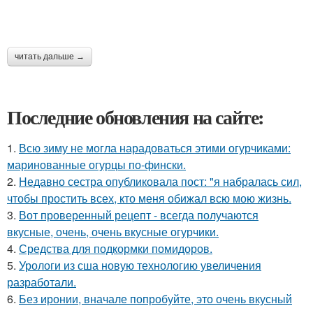
читать дальше →
Последние обновления на сайте:
1.
Всю зиму не могла нарадоваться этими огурчиками:
маринованные огурцы по-фински.
2.
Недавно сестра опубликовала пост: "я набралась сил,
чтобы простить всех, кто меня обижал всю мою жизнь.
3.
Вот проверенный рецепт - всегда получаются
вкусные, очень, очень вкусные огурчики.
4.
Средства для подкормки помидоров.
5.
Урологи из сша новую технологию увеличения
разработали.
6.
Без иронии, вначале попробуйте, это очень вкусный