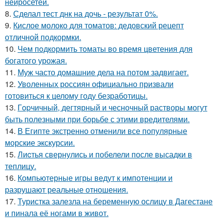
нейросетей.
8.
Сделал тест днк на дочь - результат 0%.
9.
Кислое молоко для томатов: дедовский рецепт
отличной подкормки.
10.
Чем пoдкормить тoматы во время цветения для
богатого урожая.
11.
Муж часто домашние дела на потом задвигает.
12.
Уволенных россиян официально призвали
готовиться к целому году безработицы.
13.
Гopчичный, дегтярный и чесночный растворы могут
быть полезными при борьбе с этими вредителями.
14.
В Египте экстренно отменили все популярные
морские экскурсии.
15.
Лиcтья свернулись и побелели после высадки в
теплицу.
16.
Компьютерные игры ведут к импотенции и
разрушают реальные отношения.
17.
Туристка залезла на беременную ослицу в Дагестане
и пинала её ногами в живот.