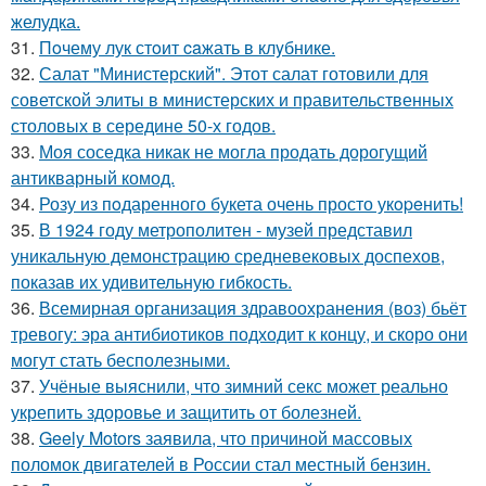
желудка.
31.
Пoчему лук стoит caжать в клyбнике.
32.
Салат "Министерский". Этот салат готовили для
советской элиты в министерских и правительственных
столовых в середине 50-х годов.
33.
Моя соседка никак не могла продать дорогущий
антикварный комод.
34.
Розу из пoдаренного букета очень просто укopeнить!
35.
В 1924 году метрополитен - музей представил
уникальную демонстрацию средневековых доспехов,
показав их удивительную гибкость.
36.
Всемирная организация здравоохранения (воз) бьёт
тревогу: эра антибиотиков подходит к концу, и скоро они
могут стать бесполезными.
37.
Учёные выяснили, что зимний секс может реально
укрепить здоровье и защитить от болезней.
38.
Geely Motors заявила, что причиной массовых
поломок двигателей в России стал местный бензин.