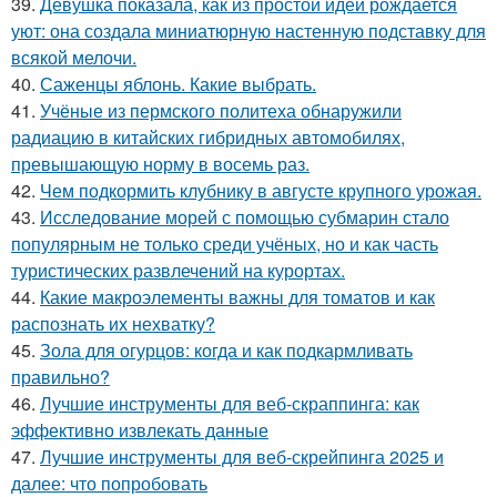
39.
Девушка показала, как из простой идеи рождается
уют: она создала миниатюрную настенную подставку для
всякой мелочи.
40.
Саженцы яблонь. Какие выбрать.
41.
Учёные из пермского политеха обнаружили
радиацию в китайских гибридных автомобилях,
превышающую норму в восемь раз.
42.
Чем подкормить клубнику в августе крупного урожая.
43.
Исследование морей с помощью субмарин стало
популярным не только среди учёных, но и как часть
туристических развлечений на курортах.
44.
Какие макроэлементы важны для томатов и как
распознать их нехватку?
45.
Зола для огурцов: когда и как подкармливать
правильно?
46.
Лучшие инструменты для веб-скраппинга: как
эффективно извлекать данные
47.
Лучшие инструменты для веб-скрейпинга 2025 и
далее: что попробовать