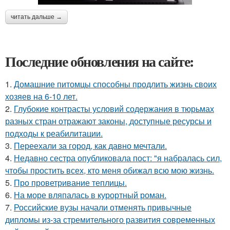
читать дальше →
Последние обновления на сайте:
1.
Домашние питомцы способны продлить жизнь своих
хозяев на 6-10 лет.
2.
Глубокие контрасты условий содержания в тюрьмах
разных стран отражают законы, доступные ресурсы и
подходы к реабилитации.
3.
Переехали за город, как давно мечтали.
4.
Недавно сестра опубликовала пост: "я набралась сил,
чтобы простить всех, кто меня обижал всю мою жизнь.
5.
Про проветривание теплицы.
6.
На море вляпалась в курортный роман.
7.
Российские вузы начали отменять привычные
дипломы из-за стремительного развития современных