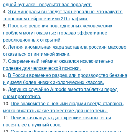
одной бутылке - результат вас порадует!
4.
Эти минералы выглядят так нереально, что кажутся
творением нейросети или 3D-графики.
5.
Простые решения повседневных человеческих
проблем могут оказаться гораздо эффективнее
революционных открытий.
6.
Летняя аномальная жара заставила россиян массово
отказаться от интимной жизни.
7.
Современный гейминг оказался исключительно
полезен для человеческой психики.
8.
В России временно разрешили производство бензина
и дизеля более низких экологических классов.
9.
Девушка случайно Airpods вместо таблетки перед
сном проглотила.
10.
При знакомстве с новыми людьми всегда стараюсь
мягко обкатать какие-то жесткие для него темы.
11.
Пекинская капуста даст крепкие кочаны, если
посеять её в нужный срок.
12.
Северная Корея правила ядерного ответа страны