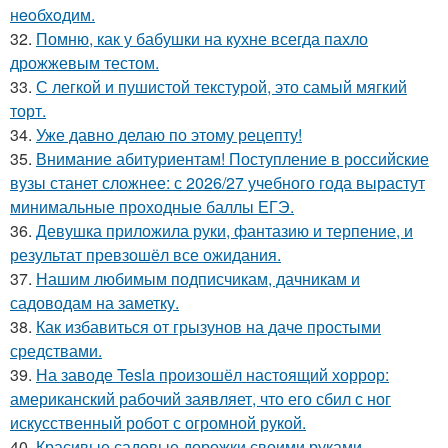
нeoбхoдим.
32.
Помню, как у бабушки на кухне всегда пахло
дрожжевым тестом.
33.
С легкой и пушистой текстурой, это самый мягкий
торт.
34.
Уже давно делаю по этому рецепту!
35.
Внимание абитуриентам! Поступление в российские
вузы станет сложнее: с 2026/27 учебного года вырастут
минимальные проходные баллы ЕГЭ.
36.
Девушка приложила руки, фантазию и терпение, и
результат превзошёл все ожидания.
37.
Нашим любимым подписчикам, дачникам и
садоводам на заметку.
38.
Как избавиться от грызунов на даче простыми
средствами.
39.
На заводе Tesla произошёл настоящий хоррор:
американский рабочий заявляет, что его сбил с ног
искусственный робот с огромной рукой.
40.
Красивые садовые дорожки своими руками.