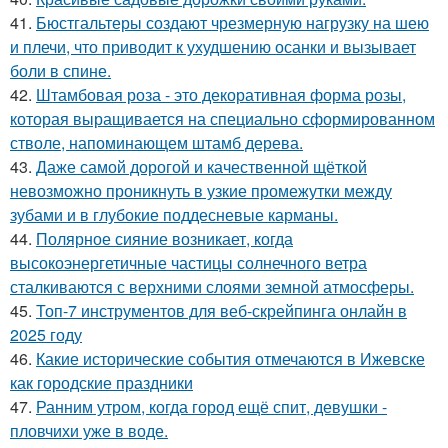
41.
Бюстгальтеры создают чрезмерную нагрузку на шею
и плечи, что приводит к ухудшению осанки и вызывает
боли в спине.
42.
Штамбовая роза - это декоративная форма розы,
которая выращивается на специально сформированном
стволе, напоминающем штамб дерева.
43.
Даже самой дорогой и качественной щёткой
невозможно проникнуть в узкие промежутки между
зубами и в глубокие поддесневые карманы.
44.
Полярное сияние возникает, когда
высокоэнергетичные частицы солнечного ветра
сталкиваются с верхними слоями земной атмосферы.
45.
Топ-7 инструментов для веб-скрейпинга онлайн в
2025 году
46.
Какие исторические события отмечаются в Ижевске
как городские праздники
47.
Ранним утром, когда город ещё спит, девушки -
пловчихи уже в воде.