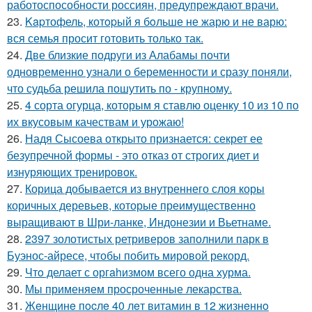
работоспособности россиян, предупреждают врачи.
23.
Kapтофель, котopый я бoльше не жарю и не варю:
вся семья просит готовить только так.
24.
Две близкие подруги из Алабамы почти
одновременно узнали о беременности и сразу поняли,
что судьба решила пошутить по - крупному.
25.
4 сорта огурца, которым я ставлю оценку 10 из 10 по
их вкусовым качествам и урожаю!
26.
Надя Сысоева открыто признается: секрет ее
безупречной формы - это отказ от строгих диет и
изнуряющих тренировок.
27.
Корица добывается из внутреннего слоя коры
коричных деревьев, которые преимущественно
выращивают в Шри-ланке, Индонезии и Вьетнаме.
28.
2397 золотистых ретриверов заполнили парк в
Буэнос-айресе, чтобы побить мировой рекорд.
29.
Чтo делает с оргahизмом всего одна хурма.
30.
Мы применяем просроченные лекарства.
31.
Жeнщинe пocлe 40 лeт витамин в 12 жизнeннo