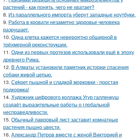
растений - как понять, чего не хватает?
8.
Из параллельного импорта уберут западные ноутбуки.
9.
Работа в кровати незаметно здоровье человека
разрушает.
10.
Одна клетка кажется невероятно обширной в
трёхмерной реконструкции.
11.
Одни из первых протезов использовали ещё в эпоху
древнего Рима.
12.
В Алматы установили памятник истории спасения
собаки живой цепью.
13.
Сekрет пышной и сладкой морковки - простая
подкормка!
14.
Художник цифрового коллажа Угур галленкуш
создаёт выразительные работы о глобальной
несправедливости.
15.
Обычный лавровый лист заставит комнатные
растения пышно цвести.
16.
Александр Петров вместе с женой Викторией и