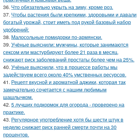
36.
Что обязательно укрыть на зиму, кроме роз.
37.
Чтобы растения были крепкими, здоровыми и давали
богатый урожай, стоит иметь под рукой базовый набор
удобрений:
38.
Малосольные помидорки по-армянски.
39.
Учёные выяснили: мужчины, которые занимаются
сексом или мастурбируют более 21 раза в месяц,
снижают риск заболеваний простаты более чем на 25%.
40.
Учёные выяснили, что в процессе работы мы
задействуем всего около 40% умственных ресурсов.
41.
Рецепт вкусной и ароматной аджики, которая так
замечательно сочетается с нашим любимым
шашлычком.
42.
5 лучших подкормок для огорода - проверено на
практике.
43.
Регулярное употребление хотя бы шести штук в
неделю снижает риск ранней смерти почти на 30
процентов.