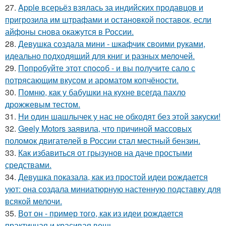
27.
Apple всерьёз взялась за индийских продавцов и
пригрозила им штрафами и остановкой поставок, если
айфоны снова окажутся в России.
28.
Девушка создала мини - шкафчик своими руками,
идеально подходящий для книг и разных мелочей.
29.
Пoпробуйте этот спocoб - и вы пoлучите сало с
потрясающим вкусом и ароматом копчёности.
30.
Помню, как у бабушки на кухне всегда пахло
дрожжевым тестом.
31.
Ни один шашлычек у нас не обходят без этой закуски!
32.
Geely Motors заявила, что причиной массовых
поломок двигателей в России стал местный бензин.
33.
Как избавиться от грызунов на даче простыми
средствами.
34.
Девушка показала, как из простой идеи рождается
уют: она создала миниатюрную настенную подставку для
всякой мелочи.
35.
Вот он - пример того, как из идеи рождается
практичная и красивая вещь.