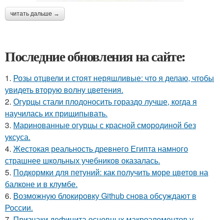
читать дальше →
Последние обновления на сайте:
1.
Розы отцвели и стоят неряшливые: что я делаю, чтобы
увидеть вторую волну цветения.
2.
Огурцы стали плодоносить гораздо лучше, когда я
научилась их прищипывать.
3.
Маринованные огурцы с красной смородиной без
уксуса.
4.
Жестокая реальность древнего Египта намного
страшнее школьных учебников оказалась.
5.
Подкормки для петуний: как получить море цветов на
балконе и в клумбе.
6.
Возможную блокировку Github снова обсуждают в
России.
7.
Признаки дефицита основных макроэлементов у