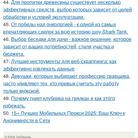
44.
Для пропитки древесины существует несколько
эффективных средств, выбор которых зависит от целей
обработки и условий эксплуатации.
45.
От победы над онкологией - к одной из самых
впечатляющих сделок за всю историю шоу Shark Tank.
46.
Выбор беседки для дачи - важное решение, которое
зависит от ваших потребностей, стиля участка и
бюджета.
47.
Лучшие инструменты для веб-скраппинга: как
эффективно извлекать данные
48.
Девушки, которые выбирают профессию сварщика,
часто удивляют тех, кто привык считать эту работу
только мужской.
49.
Почему гниет клубника на грядках и как этого
избежать.
50.
15+ Лучших Мобильных Прокси 2025: Ваш Ключ к
Анонимности в Сети
© 2026 Лайфхаки