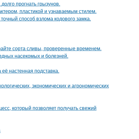
 долго прогнать грызунов.
актером, пластикой и узнаваемым стилем.
 точный способ взлома кодового замка.
ирайте сорта сливы, проверенные временем.
eдных насекомых и болезней.
а её настенная подставка.
кологических, экономических и агрономических
есс, который позволяет получать свежий
в