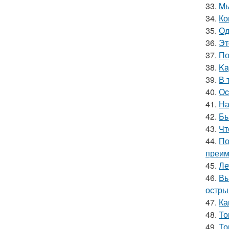
33.
Mы
34.
Ко
35.
Од
36.
Эт
37.
По
38.
Ka
39.
В 
40.
Оc
41.
На
42.
Бы
43.
Чт
44.
По
преим
45.
Ле
46.
Вы
остры
47.
Ка
48.
То
49.
То