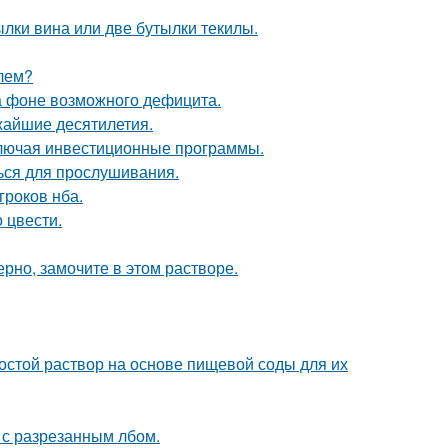
лки вина или две бутылки текилы.
елем?
а фоне возможного дефицита.
жайшие десятилетия.
ключая инвестиционные программы.
ься для прослушивания.
гроков нба.
 цвести.
рно, замочите в этом растворе.
ростой раствор на основе пищевой соды для их
 с разрезанным лбом.