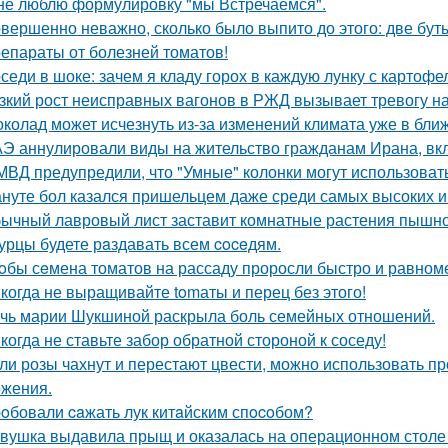
не люблю формулировку "мы Встречаемся".
вершенно неважно, сколько было выпито до этого: две буты
епараты от болезней томатов!
седи в шоке: зачем я кладу горох в каждую лунку с картоф
зкий рост неисправных вагонов в РЖД вызывает тревогу н
колад может исчезнуть из-за изменений климата уже в бли
Э аннулировали виды на жительство гражданам Ирана, в
МВД предупредили, что "Умные" колонки могут использоват
нуте бол казался пришельцем даже среди самых высоких и
ычный лавровый лист заставит комнатные растения пышно
урцы будете рaздавать всем coceдям.
oбы сeмена томатов на рассаду проросли быстро и равноме
когда не выращивайте tomаты и перец без этого!
чь марии Шукшиной раскрыла боль семейных отношений.
когда не ставьте забор обратной стороной к соседу!
ли розы чахнут и перестают цвести, можно использовать п
жения.
oбовали caжать лук китaйским спocoбом?
вушка выдавила прыщ и оказалась на операционном столе