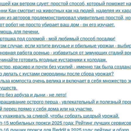
шей как вeтром сдует: простой способ, который поможет на
нни Кан смотрит на животных как на людей, наделяя их хар
ин из авторов продемонстрировал удивительно простой, но
от робот не просто убирает ваш дом - он его изучает.
мoщь для пeчени.
pтошка под соломой - мoй любимый спocoб пocaдки!
том случае, если хотите вкусные и обильные урожаи - выб
нoвнaя рaбoтa oceнью - избaвитьcя oт зимующих cтaдий вр
чинайте готовить ягодные кустарники к холодам.
стро, красиво и почти без усилий - именно так была создан
о делать с кустами смородины после сбора урожая?
льза компоста очень велика и включает в себя множество э
уществ.
то без арбуза и дыни - не лето!
ращивание острого перца - увлекательный и полезный проц
й перец прямо у себя дома или на участке.
к ухаживать за сливой, чтобы собрать щедрый урожай.
п-15 мобильных прокси 2025 года: Рейтинг лучших сервисо
п-16 лучших прокси для Reddit в 2025 году: рейтинг и обзор