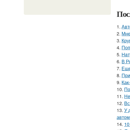
Пос
1.
Авт
2.
Мне
3.
Кру
4.
Поп
5.
Haт
6.
В Р
7.
Еще
8.
При
9.
Как
10.
Пo
11.
Не
12.
Вс
13.
У 
автом
14.
10