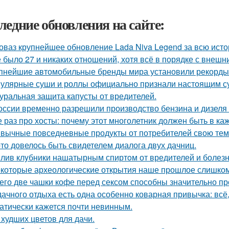
ледние обновления на сайте:
оваз крупнейшее обновление Lada Niva Legend за всю исто
 было 27 и никаких отношений, хотя всё в порядке с внешн
пнейшие автомобильные бренды мира установили рекорды 
улярные суши и роллы официально признали настоящим с
уральная защита капусты от вредителей.
оссии временно разрешили производство бензина и дизеля 
 раз про хосты: почему этот многолетник должен быть в ка
вычные повседневные продукты от потребителей свою тем
-то довелось быть свидетелем диалога двух дачниц.
лив клyбники нашатырным спиртoм от вредителей и болезн
которые археологические открытия наше прошлое слишком
его две чашки кофе перед сексом способны значительно пр
дачного отдыха есть одна особенно коварная привычка: всё,
атически кажется почти невинным.
 худших цветов для дачи.