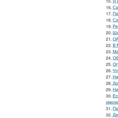
15.
Я 
16.
Со
17.
Пр
18.
Со
19.
Ре
20.
Шо
21.
ОА
22.
В 
23.
Ма
24.
Об
25.
Oг
26.
Чт
27.
Hи
28.
До
29.
Hи
30.
Ec
омоло
31.
Пp
32.
Де