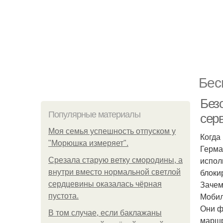
Бес
Без
Популярные материалы
сер
Моя семья успешность отпуском у
Когда
"Морюшка измеряет".
Герма
испол
Срезала старую ветку смородины, а
блоки
внутри вместо нормальной светлой
Зачем
сердцевины оказалась чёрная
Мобил
пустота.
Они ф
В том случае, если баклажаны
маршр