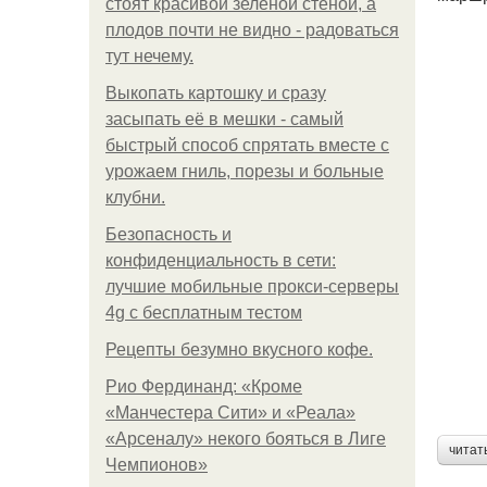
стоят красивой зелёной стеной, а
плодов почти не видно - радоваться
тут нечему.
Выкопать картошку и сразу
засыпать её в мешки - самый
быстрый способ спрятать вместе с
урожаем гниль, порезы и больные
клубни.
Безопасность и
конфиденциальность в сети:
лучшие мобильные прокси-серверы
4g с бесплатным тестом
Рецепты безумно вкусного кофе.
Рио Фердинанд: «Кроме
«Манчестера Сити» и «Реала»
«Арсеналу» некого бояться в Лиге
читат
Чемпионов»