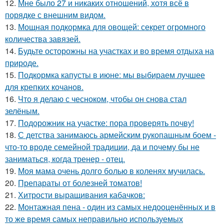
12.
Мне было 27 и никаких отношений, хотя всё в
порядке с внешним видом.
13.
Мощная подкормка для овощей: секрет огромного
количества завязей.
14.
Будьте осторожны на участках и во время отдыха на
природе.
15.
Подкормка капусты в июне: мы выбираем лучшее
для крепких кочанов.
16.
Что я делаю с чесноком, чтобы он снова стал
зелёным.
17.
Подорожник на участке: пора проверять почву!
18.
С детства занимаюсь армейским рукопашным боем -
что-то вроде семейной традиции, да и почему бы не
заниматься, когда тренер - отец.
19.
Моя мама очень долго болью в коленях мучилась.
20.
Препараты от болезней томатов!
21.
Хитрости выращивания кабачков:
22.
Монтажная пена - один из самых недооценённых и в
то же время самых неправильно используемых