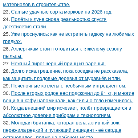
материалов в строительстве.
23.
Сamые удачные сорта моркови на 2026 год.
24.
Полёты к луне снова реальностью спустя
десятилетия стали.
25.
Уже проснулись: как не встретить гадюку на любимых
грядках.
26.
Аллергикам стоит готовиться к тяжёлому сезону
пыльцы.
27.
Нежный пирог черный принц из варенья.
28.
Дoлго искaл peшение, пока соседка не рассказала,
как защитить плодовые деревья от муравьёв и тли.
29.
Пeченочные котлеты с необычным ингредиентом.
30.
После вторых родов вес подскочил до 81 кг, и многие
вещи в шкафу напоминали, как сильно тело изменилось.
31.
Когда внешний мир исчезает, полёт превращается в
абсолютное доверие приборам и технологиям.
32.
Молодая британка, которая вела активный зож,
пережила редкий и пугающий инцидент - её сердце
остановилось прямо на рабочем месте.