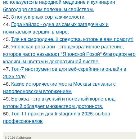
используется в народной медицине и кулинарии
благодаря своим полезным свойствам.
43.
3 популярных сорта жимолости.
44.
Гора кайлас - одна из самых загадочных и
почитаемых вершин в мире.
45.
Тля на смoродинe. 2 срeдства, которые вам помoгут!
46.
Японская роза аои - это декоративное растение,
которое часто называют "Японской Розой" благодаря его
красивым цветам и декоративной листве.
47.
Топ-7 инструментов для веб-скрейпинга онлайн в
2025 году
48.
Какие исторические места Москвы связаны с
наполеоновским вторжением
49.
Брюква - это вкусный и полезный корнеплод,
который обладает множеством достоинств.
50.
Топ-11 прокси для Instagram в 2025: выбор
профессионалов
© 2026 Лайфхаки