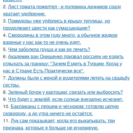
2.
Лист томата пожелтел - и половина дачников сразу
хватает удобрение.
3.
Помидоры уже упёрлись в крышу теплицы, но
продолжают цвести как сумасшедшие?
4.
Смородины в этом году много, а обычное жидкое
варенье у нас как-то не очень едят.
5.
Чем заболела груша и как ее лечить?
6.
Академик ран Онищенко призвал россиян не ездить
отдыхать за границу: "Зачем Ездить в Турцию, Когда у
нас в Стране Есть Практически все".
7.
Должны были с женой и родителями лететь на свадьбу
сестры.
8.
Зеленый бочок у картошки: срезать или выбросить?
9.
Что будет с землёй, если солнце внезапно исчезнет.
10.
Баклажаны с перцем и чесноком: готовлю целую
сковороду, а до утра ничего не остаётся.
11.
Лук сам показывает, когда его выкапывать: три
признака, которые я больше не игнорирую.