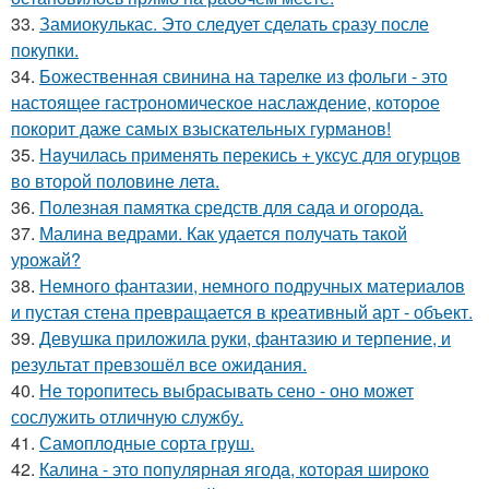
33.
Замиокулькас. Это следует сделать сразу после
покупки.
34.
Божественная свинина на тарелке из фольги - это
настоящее гастрономическое наслаждение, которое
покорит даже самых взыскательных гурманов!
35.
Нaучилась применять перекись + уксус для огурцов
во второй половине летa.
36.
Полезная памятка средств для сада и огорода.
37.
Малина ведрами. Как удается получать такой
урожай?
38.
Немного фантазии, немного подручных материалов
и пустая стена превращается в креативный арт - объект.
39.
Девушка приложила руки, фантазию и терпение, и
результат превзошёл все ожидания.
40.
Не торопитесь выбрасывать сено - оно может
сослужить отличную службу.
41.
Самоплoдные сорта грyш.
42.
Калина - это популярная ягода, которая широко