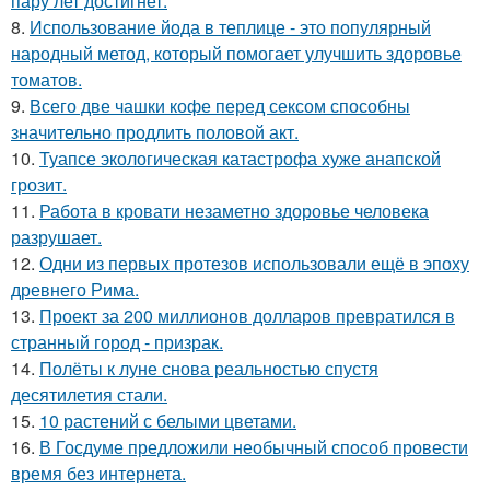
пару лет достигнет.
8.
Использование йода в теплице - это популярный
народный метод, который помогает улучшить здоровье
томатов.
9.
Всего две чашки кофе перед сексом способны
значительно продлить половой акт.
10.
Туапсе экологическая катастрофа хуже анапской
грозит.
11.
Работа в кровати незаметно здоровье человека
разрушает.
12.
Одни из первых протезов использовали ещё в эпоху
древнего Рима.
13.
Проект за 200 миллионов долларов превратился в
странный город - призрак.
14.
Полёты к луне снова реальностью спустя
десятилетия стали.
15.
10 растений с белыми цветами.
16.
В Госдуме предложили необычный способ провести
время без интернета.