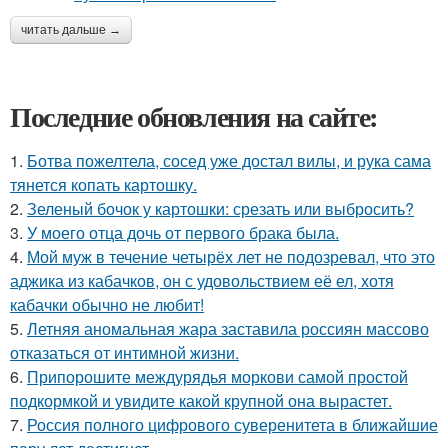
читать дальше →
Последние обновления на сайте:
1.
Ботва пожелтела, сосед уже достал вилы, и рука сама
тянется копать картошку.
2.
Зеленый бочок у картошки: срезать или выбросить?
3.
У моего отца дочь от первого брака была.
4.
Мой муж в течение четырёх лет не подозревал, что это
аджика из кабачков, он с удовольствием её ел, хотя
кабачки обычно не любит!
5.
Летняя аномальная жара заставила россиян массово
отказаться от интимной жизни.
6.
Припорошите междурядья моркови самой простой
подкормкой и увидите какой крупной она вырастет.
7.
Россия полного цифрового суверенитета в ближайшие