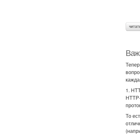
читат
Важ
Тепер
вопро
кажда
1. HT
HTTP‑
прото
То ес
отлич
(напр