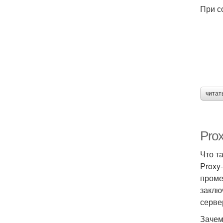
При с
читат
Prox
Что т
Proxy
проме
заклю
серве
Зачем