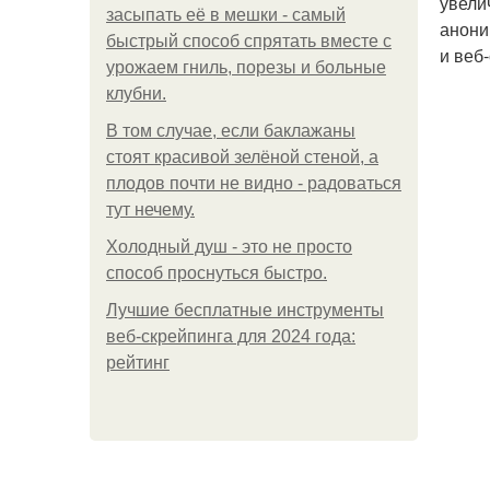
увели
засыпать её в мешки - самый
анони
быстрый способ спрятать вместе с
и веб
урожаем гниль, порезы и больные
клубни.
В том случае, если баклажаны
стоят красивой зелёной стеной, а
плодов почти не видно - радоваться
тут нечему.
Холодный душ - это не просто
способ проснуться быстро.
Лучшие бесплатные инструменты
веб-скрейпинга для 2024 года:
рейтинг