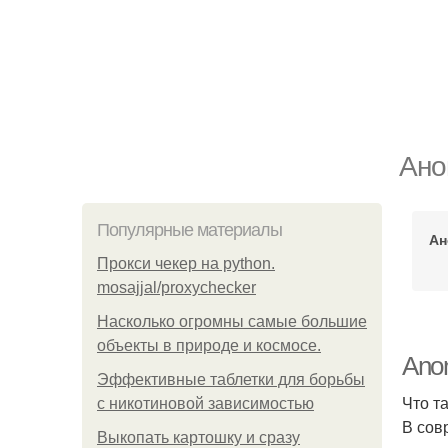
Ано
Популярные материалы
Ан
Прокси чекер на python.
mosajjal/proxychecker
Насколько огромны самые большие
объекты в природе и космосе.
Anon
Эффективные таблетки для борьбы
Что т
с никотиновой зависимостью
В сов
Выкопать картошку и сразу