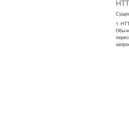
HTTP
Сущес
1. HT
Обычн
перес
запро