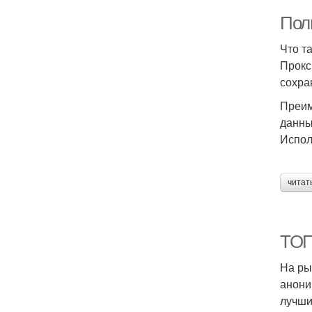
Пол
Что т
Прокс
сохра
Преим
данны
Испол
читат
ТОП
На ры
анони
лучши