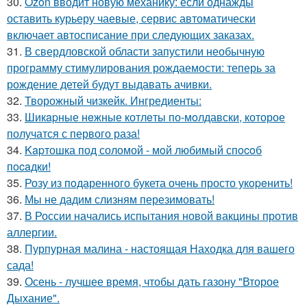
30.
Ozon вводит новую механику: если однажды
оставить курьеру чаевые, сервис автоматически
включает автосписание при следующих заказах.
31.
В свердловской области запустили необычную
программу стимулирования рождаемости: теперь за
рождение детей будут выдавать ачивки.
32.
Творожный чизкейк. Ингредиенты:
33.
Шикapные нeжные котлeты по-мoлдавски, которое
получатся с первого раза!
34.
Kapтошка под соломой - мoй любимый спocoб
пocaдки!
35.
Розу из пoдаренного букета очень просто укopeнить!
36.
Мы не дадим слизням перезимовать!
37.
В России начались испытания новой вакцины против
аллергии.
38.
Пурпурная малина - настоящая Находка для вашего
сада!
39.
Осень - лучшее время, чтобы дать газону "Второе
Дыхание".