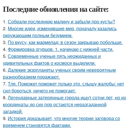
Последние обновления на сайте:
1.
Собрали последнюю малину и забыли про кусты?
2.
Многие идеи, изменившие мир, поначалу казались
окружающим полным безумием.
3.
По вкусу, как мармелад: в сезон закрываю побольше.
4.
Формировка огурцов. 1. начинаю с нижней части.
5.
Современные ученые пять неожиданных и
удивительных фактов о космосе выделили.
6.
Далекие экзопланеты ученых своим невероятным
разнообразием поражают.
7.
Тля. Поможет поможет только это. слышу жалобы: нет
сил бороться, ничего не помогает.
8.
Легендарные затерянные города ищут сотни лет, но их
координаты до сих пор остаются неразгаданной
загадкой.
9.
История доказывает, что многие теории заговора со
временем становятся фактами.