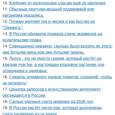
10.
Клубнику от долгоносика спасаю ещё до цветения.
11.
Обычные прогулки мощной поддержкой для
организма оказались.
12.
Почему желтеет лук и чеснок и как быстро их
"Оживить".
13.
В России обновили правила сдачи экзаменов на
водительские права.
14.
Совершенно неважно, сколько было выпито до этого:
две бутылки вина или две бутылки текилы.
15.
Лопух - это не просто сорняк, который растёт на
каждом участке, а настоящее кладовое растение для
огородника и здоровья.
16.
Секреты огромного урожая томатов: сохраняй, чтобы
не потерять!
17.
Цензура запросов к искусственному интеллекту
обсуждается в России.
18.
Сamые удачные сорта моркови на 2026 год.
19.
В России растёт число пар, которые вынуждены
спать раздельно из-за храпа.