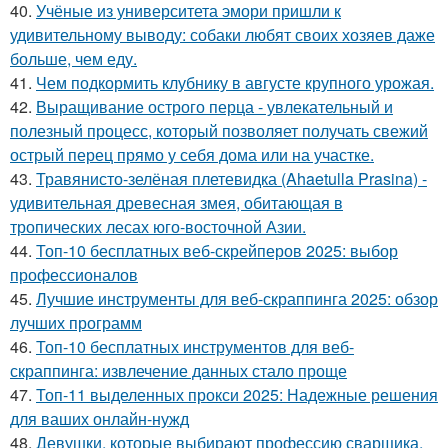
40.
Учёные из университета эмори пришли к
удивительному выводу: собаки любят своих хозяев даже
больше, чем еду.
41.
Чем подкормить клубнику в августе крупного урожая.
42.
Выращивание острого перца - увлекательный и
полезный процесс, который позволяет получать свежий
острый перец прямо у себя дома или на участке.
43.
Травянисто-зелёная плетевидка (Ahaetulla Prasina) -
удивительная древесная змея, обитающая в
тропических лесах юго-восточной Азии.
44.
Топ-10 бесплатных веб-скрейперов 2025: выбор
профессионалов
45.
Лучшие инструменты для веб-скраппинга 2025: обзор
лучших программ
46.
Топ-10 бесплатных инструментов для веб-
скраппинга: извлечение данных стало проще
47.
Топ-11 выделенных прокси 2025: Надежные решения
для ваших онлайн-нужд
48.
Девушки, которые выбирают профессию сварщика,