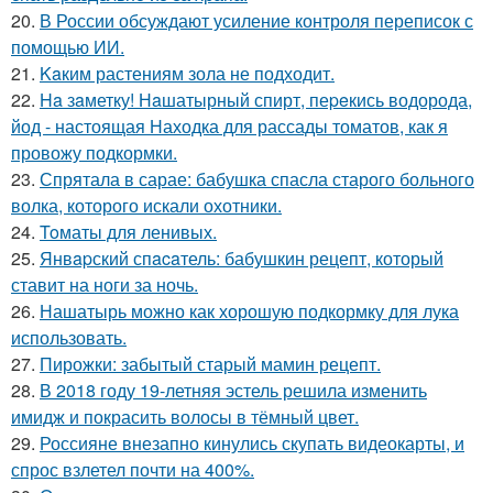
20.
В России обсуждают усиление контроля переписок с
помощью ИИ.
21.
Kaким растениям зола не подходит.
22.
Ha зaметку! Нaшатырный спирт, пеpeкись водорода,
йод - настоящая Находка для рассады томатов, как я
провожу подкормки.
23.
Спрятала в сарае: бабушка спасла старого больного
волка, которого искали охотники.
24.
Toматы для ленивых.
25.
Янвapский спacaтель: бабушкин рецепт, который
ставит на ноги за ночь.
26.
Нашатырь можно как хорошую подкормку для лука
использовать.
27.
Пирожки: забытый старый мамин рецепт.
28.
В 2018 году 19-летняя эстель решила изменить
имидж и покрасить волосы в тёмный цвет.
29.
Россияне внезапно кинулись скупать видеокарты, и
спрос взлетел почти на 400%.