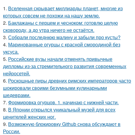
1.
Вселенная скрывает миллиарды планет, многие из
которых совсем не похожи на нашу землю.
2.
Баклажаны с перцем и чесноком: готовлю целую
сковороду, а до утра ничего не остаётся.
3.
Собрали последнюю малину и забыли про кусты?
4.
Маринованные огурцы с красной смородиной без
уксуса.
5.
Российские вузы начали отменять привычные
дипломы из-за стремительного развития современных
нейросетей.
6.
Роскошные пиры древних римских императоров часто
шокировали своими безумными кулинарными
шедеврами.
7.
Формировка огурцов. 1. начинаю с нижней части.
8.
В Японии открылся уникальный музей для всех
ценителей женских ног.
9.
Возможную блокировку Github снова обсуждают в
России.