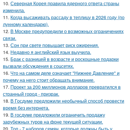
10.
Северная Корея правила ядерного ответа страны
изменила.
11.
Когда высаживать рассаду в теплицу в 2026 году (по
лунному календарю).
12.
В Москве предупредили о возможных ограничениях
связи.
13.
Сон при свете повышает риск ожирения.
14.
Недавно я английский язык выучила.
15.
Брак с разницей в возрасте и роскошные подарки
вызвали обсуждения в соцсетях.
16.
Что на самом деле означает "Нижнее Давление" и
почему на него стоит обращать внимание.
17.
Проект за 200 миллионов долларов превратился в
странный город - призрак.
18.
В Госдуме предложили необычный способ провести
время без интернета.
19.
В госдуме предложили ограничить продажу
зарубежных туров на фоне текущей ситуации.
20.
Топ - 7 наборов семян, которые должны быть у