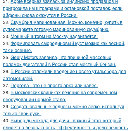
31.
Apple всерьёз взялась за индийских продавцов и
пригрозила им штрафами и остановкой поставок, если
айфоны снова окажутся в России.
32.
Скумбрия маринованная. Можно, конечно, купить в
супермаркете готовую маринованную скумбрию.
33.
Мощный шторм на Москву надвигается.
34.
Формировать смородиновый куст можно как весной,
так и осенью.
35.
Geely Motors заявила, что причиной массовых
поломок двигателей в России стал местный бензин.
36.
В России отложили введение нового утильсбора для
автомобилей.
37.
Пергола - это не просто арка или навес.
38.
В московских клиниках лечение на современном
оборудовании нормой стало.
39.
Создать овальные подносы можно легко, используя
только свои руки.
40.
Выбор дымохода для дачи - важный этап, который
влияет на безопасность, эффективность и долговечность