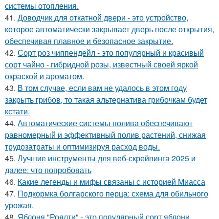
системы отопления.
41.
Доводчик для откатной двери - это устройство,
которое автоматически закрывает дверь после открытия,
обеспечивая плавное и безопасное закрытие.
42.
Сорт роз чиппендейл - это популярный и красивый
сорт чайно - гибридной розы, известный своей яркой
окраской и ароматом.
43.
В том случае, если вам не удалось в этом году
закрыть грибов, то такая альтернатива грибочкам будет
кстати.
44.
Автоматические системы полива обеспечивают
равномерный и эффективный полив растений, снижая
трудозатраты и оптимизируя расход воды.
45.
Лучшие инструменты для веб-скрейпинга 2025 и
далее: что попробовать
46.
Какие легенды и мифы связаны с историей Миасса
47.
Подкормка болгарского перца: схема для обильного
урожая.
48.
Яблоня "Роялти" - это популярный сорт яблони,