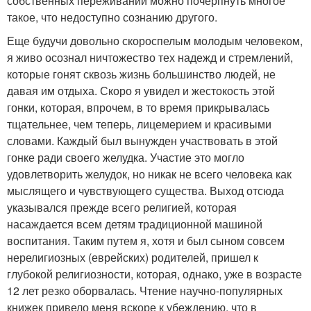
собственных переживаний можно почерпнуть многое
такое, что недоступно сознанию другого.
Еще будучи довольно скороспелым молодым человеком,
я живо осознал ничтожество тех надежд и стремлений,
которые гонят сквозь жизнь большинство людей, не
давая им отдыха. Скоро я увидел и жестокость этой
гонки, которая, впрочем, в то время прикрывалась
тщательнее, чем теперь, лицемерием и красивыми
словами. Каждый был вынужден участвовать в этой
гонке ради своего желудка. Участие это могло
удовлетворить желудок, но никак не всего человека как
мыслящего и чувствующего существа. Выход отсюда
указывался прежде всего религией, которая
насаждается всем детям традиционной машиной
воспитания. Таким путем я, хотя и был сыном совсем
нерелигиозных (еврейских) родителей, пришел к
глубокой религиозности, которая, однако, уже в возрасте
12 лет резко оборвалась. Чтение научно-популярных
книжек привело меня вскоре к убеждению, что в