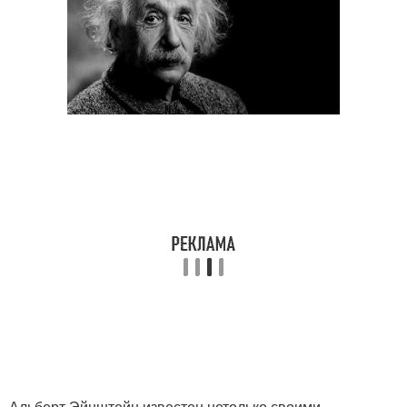
Альберт Эйнштейн известен не
только своими