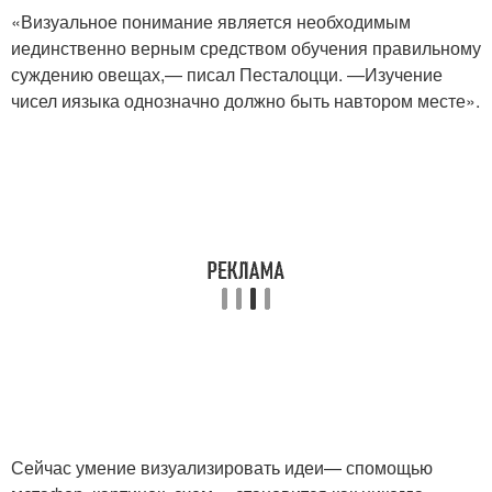
«Визуальное понимание является необходимым
и
единственно верным средством обучения правильному
суждению о
вещах,
— писал Песталоцци. —
Изучение
чисел и
языка однозначно должно быть на
втором месте».
Сейчас умение визуализировать идеи
— с
помощью