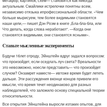
метафор, картинок, схем
— становится как никогда
актуальным. Смайлики и
стрелочки понятны всем,
независимо от
языка и
профессиональной области. «Чем
больше мы
рисуем, тем более видимыми становятся
наши цели,
— пишет Дэн Роэм в
книге „Бла-бла-бла, или
Что делать, когда слова не
работают“. —
Когда они
становятся видимыми, они становятся ясными».
Ставьте мысленные эксперименты
Будучи 16
лет от
роду, Эйнштейн вдруг задался вопросом:
что произойдет, если оседлать луч света? В
реальности
это невозможно, но
если представить
— что произойдет
с
лучом? Он
замрет на
месте
— и
в
то
же время будет лететь
дальше. Эти рассуждения в
конце концов привели его
к
мысли, что время течет неодинаково для разных
наблюдателей, что заложило основу специальной теории
относительности.
Все открытия Эйнштейна выросли из
таких опытов, для