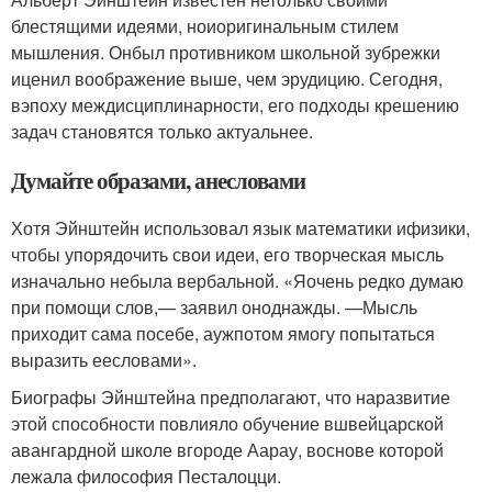
блестящими идеями, но
и
оригинальным стилем
мышления. Он
был противником школьной зубрежки
и
ценил воображение выше, чем эрудицию. Сегодня,
в
эпоху междисциплинарности, его подходы к
решению
задач становятся только актуальнее.
Думайте образами, а
не
словами
Хотя Эйнштейн использовал язык математики и
физики,
чтобы упорядочить свои идеи, его творческая мысль
изначально не
была вербальной. «Я
очень редко думаю
при помощи слов,
— заявил он
однажды. —
Мысль
приходит сама по
себе, а
уж
потом я
могу попытаться
выразить ее
словами».
Биографы Эйнштейна предполагают, что на
развитие
этой способности повлияло обучение в
швейцарской
авангардной школе в
городе Аарау, в
основе которой
лежала философия Песталоцци.