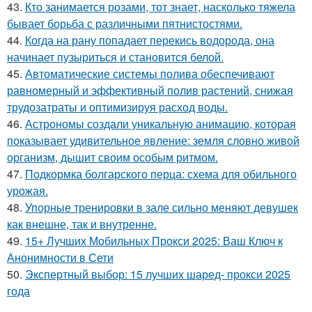
43.
Кто занимается розами, тот знает, насколько тяжела
бывает борьба с различными пятнистостями.
44.
Когда на рану попадает перекись водорода, она
начинает пузыриться и становится белой.
45.
Автоматические системы полива обеспечивают
равномерный и эффективный полив растений, снижая
трудозатраты и оптимизируя расход воды.
46.
Астрономы создали уникальную анимацию, которая
показывает удивительное явление: земля словно живой
организм, дышит своим особым ритмом.
47.
Подкормка болгарского перца: схема для обильного
урожая.
48.
Упорные тренировки в зале сильно меняют девушек
как внешне, так и внутренне.
49.
15+ Лучших Мобильных Прокси 2025: Ваш Ключ к
Анонимности в Сети
50.
Экспертный выбор: 15 лучших шаред- прокси 2025
года