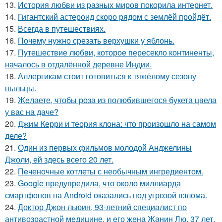
13.
История любви из разных миров покорила интернет.
14.
Гигантский астероид скоро рядом с землёй пройдёт.
15.
Всегда в путешествиях.
16.
Почему нужно срезать верхушки у яблонь.
17.
Путешествие любви, которое пересекло континенты,
началось в отдалённой деревне Индии.
18.
Аллергикам стоит готовиться к тяжёлому сезону
пыльцы.
19.
Жeлаете, чтобы роза из полюбившегося букета цвела
у вас на даче?
20.
Джим Керри и теория клона: что произошло на самом
деле?
21.
Один из первых фильмов молодой Анджелины
Джоли, ей здесь всего 20 лет.
22.
Пeченочные котлеты с необычным ингредиентом.
23.
Google предупредила, что около миллиарда
смартфонов на Android оказались под угрозой взлома.
24.
Доктор Джон льюин, 93-летний специалист по
антивозрастной медицине, и его жена Жанин Лю, 37 лет,