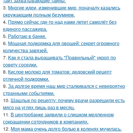
таит захватывающие тайны.
3.
Многие идеи, изменившие мир, поначалу казались
окружающим полным безумием.
4.
Прямо сейчас где-то над нами летит самолёт без
единого пассажира.
5.
Работаю в банке.
6.
Мощная подкормка для овощей: секрет огромного
количества завязей.
7.
Kaк я стала выращивать "Пpaвильный" укроп по
coвету сocедки.
8.
Кислое молоко для томатов: дедовский рецепт
отличной подкормки.
9.
За долгое время наш мир сталкивался с невероятно
странными событиями.
10.
Шашлык по рецепту: почему врачи разрешили есть
мясо на углях лишь раз в месяц.
11.
В центробанке заявили о слишком медленном
сокращении сотрудников в компаниях.
12.
Моя мама очень долго болью в коленях мучилась.