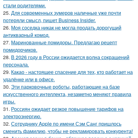
стали родителями.
25.
Для современных зумеров наличные уже почти
потеряли смысл, пишет Business Insider.
26.
Моя соседка никак не могла продать дорогущий
антикварный комод.
27.
Маринованные помидоры. Предлагаю рецепт
помидорчиков.
28.
В 2026 году в России ожидается волна сокращений
персонала.
29.
Какао - настоящее спасение для тех, кто работает на
удалёнке или в офисе.
30.
Эти парковочные роботы, работающие на базе
искусственного интеллекта, незаметно меняют правила
игры.
31.
Россиян ожидает резкое повышение тарифов на
электроэнергию.
32.
Сотруднику Apple по имени Сэм Санг пришлось
сменить фамилию, чтобы не рекламировать конкурента!