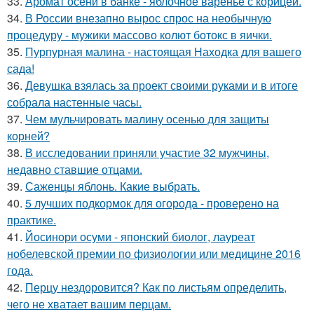
33.
Аромат осени в банке - яблочное варенье с корицей.
34.
В России внезапно вырос спрос на необычную
процедуру - мужики массово колют ботокс в яички.
35.
Пурпурная малина - настоящая Находка для вашего
сада!
36.
Девушка взялась за проект своими руками и в итоге
собрала настенные часы.
37.
Чем мульчировать малину осенью для защиты
корней?
38.
В исследовании приняли участие 32 мужчины,
недавно ставшие отцами.
39.
Саженцы яблонь. Какие выбрать.
40.
5 лучших подкормок для огорода - проверено на
практике.
41.
Йосинори осуми - японский биолог, лауреат
нобелевской премии по физиологии или медицине 2016
года.
42.
Перцу нездоровится? Как по листьям определить,
чего не хватает вашим перцам.