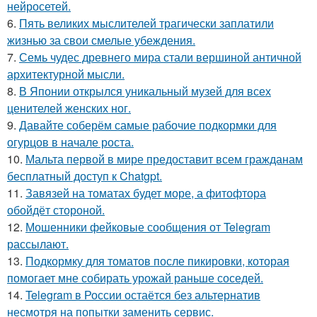
нейросетей.
6.
Пять великих мыслителей трагически заплатили
жизнью за свои смелые убеждения.
7.
Семь чудес древнего мира стали вершиной античной
архитектурной мысли.
8.
В Японии открылся уникальный музей для всех
ценителей женских ног.
9.
Давайте соберём самые рабочие подкормки для
огурцов в начале роста.
10.
Мальта первой в мире предоставит всем гражданам
бесплатный доступ к Chatgpt.
11.
Завязей на томатах будет море, а фитофтора
обойдёт стороной.
12.
Мошенники фейковые сообщения от Telegram
рассылают.
13.
Подкормку для томатов после пикировки, которая
помогает мне собирать урожай раньше соседей.
14.
Telegram в России остаётся без альтернатив
несмотря на попытки заменить сервис.