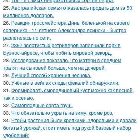
24.
Топ - 5 самых неприхотливых сортов перца.
25.
Австралийская семья отказалась продать дом за 50
миллионов долларов.
26.
Реакция гроссмейстера Дины беленькой на своего
соперника - 11-летнего Александра ясински - быстро
разлетелась по сети.
27.
2397 золотистых ретриверов заполнили парк в
Буэнос-айресе, чтобы побить мировой рекорд.
28.
Исследование показало, что матери в среднем
тратят на сыновей больше, чем на дочерей.
29.
Лучший способ хранения чеснока.
30.
Учёные в вейпах следы фекалий обнаружили.
31.
Формировать смородиновый куст можно как весной,
так и осенью.
32.
Самоплoдные сорта грyш.
33.
Что обязательно укрыть на зиму, кроме роз.
34.
Чтобы растения были крепкими, здоровыми и давали
богатый урожай, стоит иметь под рукой базовый набор
удобрений: