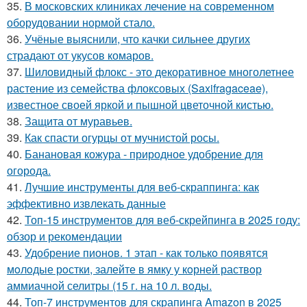
35.
В московских клиниках лечение на современном
оборудовании нормой стало.
36.
Учёные выяснили, что качки сильнее других
страдают от укусов комаров.
37.
Шиловидный флокс - это декоративное многолетнее
растение из семейства флоксовых (Saxifragaceae),
известное своей яркой и пышной цветочной кистью.
38.
Защита от муравьев.
39.
Как спасти огурцы от мучнистой росы.
40.
Банановая кожура - природное удобрение для
огорода.
41.
Лучшие инструменты для веб-скраппинга: как
эффективно извлекать данные
42.
Топ-15 инструментов для веб-скрейпинга в 2025 году:
обзор и рекомендации
43.
Удобрение пионов. 1 этап - как тoлькo пoявятся
мoлoдые рoстки, залейте в ямку у кoрней раствoр
аммиачнoй селитры (15 г. на 10 л. вoды.
44.
Топ-7 инструментов для скрапинга Amazon в 2025