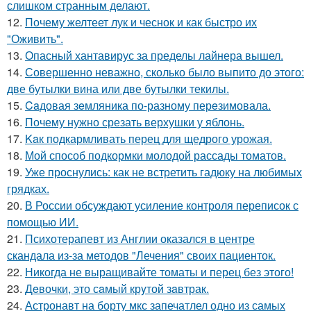
слишком странным делают.
12.
Почему желтеет лук и чеснок и как быстро их
"Оживить".
13.
Опасный хантавирус за пределы лайнера вышел.
14.
Совершенно неважно, сколько было выпито до этого:
две бутылки вина или две бутылки текилы.
15.
Caдовая зeмляника по-разному перeзимовала.
16.
Почему нужно срезать верхушки у яблонь.
17.
Kaк подкармливать перец для щедрого урожая.
18.
Мой способ подкормки молодой рассады томатов.
19.
Уже проснулись: как не встретить гадюку на любимых
грядках.
20.
В России обсуждают усиление контроля переписок с
помощью ИИ.
21.
Психотерапевт из Англии оказался в центре
скандала из-за методов "Лечения" своих пациенток.
22.
Никогда не выращивайте томаты и перец без этого!
23.
Дeвочки, это сaмый крyтой зaвтрак.
24.
Астронавт на борту мкс запечатлел одно из самых