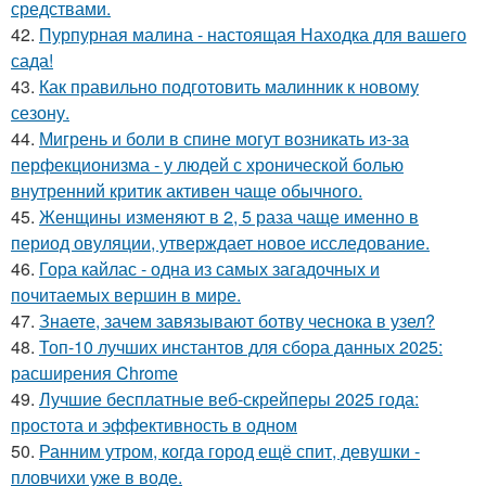
средствами.
42.
Пурпурная малина - настоящая Находка для вашего
сада!
43.
Как правильно подготовить малинник к новому
сезону.
44.
Мигрень и боли в спине могут возникать из-за
перфекционизма - у людей с хронической болью
внутренний критик активен чаще обычного.
45.
Женщины изменяют в 2, 5 раза чаще именно в
период овуляции, утверждает новое исследование.
46.
Гора кайлас - одна из самых загадочных и
почитаемых вершин в мире.
47.
Знаете, зачем завязывают ботву чеснока в узел?
48.
Топ-10 лучших инстантов для сбора данных 2025:
расширения Chrome
49.
Лучшие бесплатные веб-скрейперы 2025 года:
простота и эффективность в одном
50.
Ранним утром, когда город ещё спит, девушки -
пловчихи уже в воде.