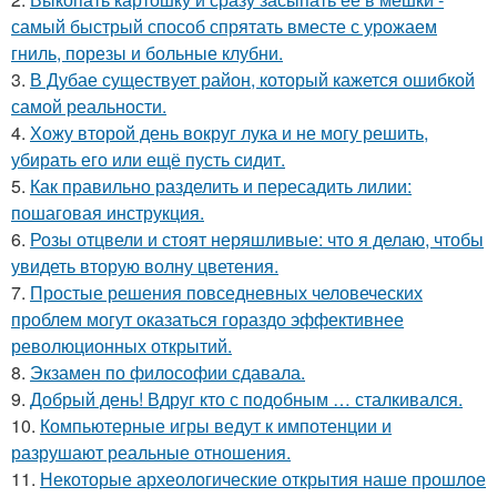
самый быстрый способ спрятать вместе с урожаем
гниль, порезы и больные клубни.
3.
В Дубае существует район, который кажется ошибкой
самой реальности.
4.
Хожу второй день вокруг лука и не могу решить,
убирать его или ещё пусть сидит.
5.
Как правильно разделить и пересадить лилии:
пошаговая инструкция.
6.
Розы отцвели и стоят неряшливые: что я делаю, чтобы
увидеть вторую волну цветения.
7.
Простые решения повседневных человеческих
проблем могут оказаться гораздо эффективнее
революционных открытий.
8.
Экзамен по философии сдавала.
9.
Добрый день! Вдруг кто с подобным … сталкивался.
10.
Компьютерные игры ведут к импотенции и
разрушают реальные отношения.
11.
Некоторые археологические открытия наше прошлое