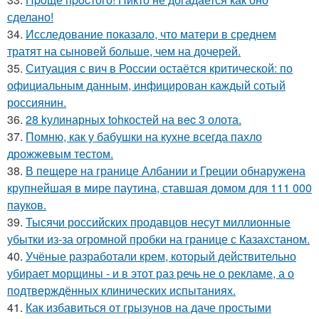
сделано!
34.
Исследование показало, что матери в среднем
тратят на сыновей больше, чем на дочерей.
35.
Ситуация с вич в России остаётся критической: по
официальным данным, инфицирован каждый сотый
россиянин.
36.
28 kулинарных tohкостей на вec 3 олота.
37.
Помню, как у бабушки на кухне всегда пахло
дрожжевым тестом.
38.
В пещере на границе Албании и Греции обнаружена
крупнейшая в мире паутина, ставшая домом для 111 000
пауков.
39.
Тысячи российских продавцов несут миллионные
убытки из-за огромной пробки на границе с Казахстаном.
40.
Учёные разработали крем, который действительно
убирает морщины - и в этот раз речь не о рекламе, а о
подтверждённых клинических испытаниях.
41.
Как избавиться от грызунов на даче простыми