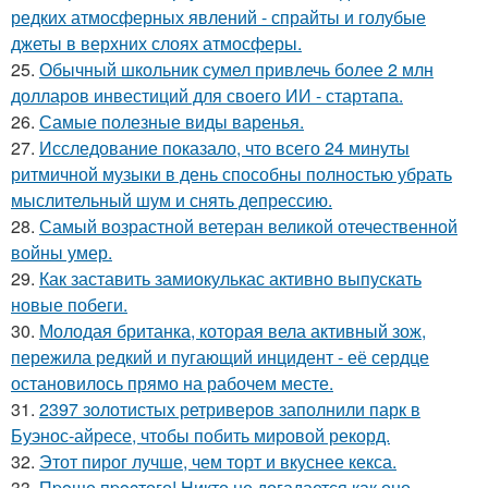
редких атмосферных явлений - спрайты и голубые
джеты в верхних слоях атмосферы.
25.
Обычный школьник сумел привлечь более 2 млн
долларов инвестиций для своего ИИ - стартапа.
26.
Самые полезные виды варенья.
27.
Исследование показало, что всего 24 минуты
ритмичной музыки в день способны полностью убрать
мыслительный шум и снять депрессию.
28.
Самый возрастной ветеран великой отечественной
войны умер.
29.
Как заставить замиокулькас активно выпускать
новые побеги.
30.
Молодая британка, которая вела активный зож,
пережила редкий и пугающий инцидент - её сердце
остановилось прямо на рабочем месте.
31.
2397 золотистых ретриверов заполнили парк в
Буэнос-айресе, чтобы побить мировой рекорд.
32.
Этот пирог лучше, чем торт и вкуснее кекса.
33.
Пpoще пpocтого! Никто не догадается как оно