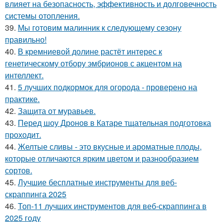
влияет на безопасность, эффективность и долговечность
системы отопления.
39.
Мы готовим малинник к следующему сезону
правильно!
40.
В кремниевой долине растёт интерес к
генетическому отбору эмбрионов с акцентом на
интеллект.
41.
5 лучших подкормок для огорода - проверено на
практике.
42.
Защита от муравьев.
43.
Перед шоу Дронов в Катаре тщательная подготовка
проходит.
44.
Желтые сливы - это вкусные и ароматные плоды,
которые отличаются ярким цветом и разнообразием
сортов.
45.
Лучшие бесплатные инструменты для веб-
скраппинга 2025
46.
Топ-11 лучших инструментов для веб-скраппинга в
2025 году