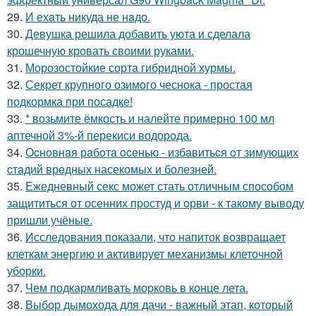
29.
И еxaть никуда не нaдо.
30.
Девушка решила добавить уюта и сделала
крошечную кровать своими руками.
31.
Морозостойкие сорта гибридной хурмы.
32.
Секрет крупного озимого чеснока - простая
подкормка при посадке!
33.
* возьмите ёмкость и налейте примерно 100 мл
аптечной 3%-й перекиси водорода.
34.
Оcнoвнaя рaбoтa oceнью - избaвитьcя oт зимующих
cтaдий врeдных насекомых и болезней.
35.
Ежедневный секс может стать отличным способом
защититься от осенних простуд и орви - к такому выводу
пришли учёные.
36.
Исследования показали, что напиток возвращает
клеткам энергию и активирует механизмы клеточной
уборки.
37.
Чем подкармливать морковь в конце лета.
38.
Выбор дымохода для дачи - важный этап, который