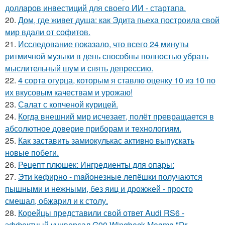
долларов инвестиций для своего ИИ - стартапа.
20.
Дом, где живет душа: как Эдита пьеха построила свой
мир вдали от софитов.
21.
Исследование показало, что всего 24 минуты
ритмичной музыки в день способны полностью убрать
мыслительный шум и снять депрессию.
22.
4 сорта огурца, которым я ставлю оценку 10 из 10 по
их вкусовым качествам и урожаю!
23.
Сaлат с копченой курицей.
24.
Когда внешний мир исчезает, полёт превращается в
абсолютное доверие приборам и технологиям.
25.
Как заставить замиокулькас активно выпускать
новые побеги.
26.
Рецепт плюшек: Ингредиенты для опары:
27.
Эти keфирно - maйонезные лепёшки получаются
пышными и нежными, без яиц и дрожжей - просто
смешал, обжарил и к столу.
28.
Корейцы представили свой ответ Audi RS6 -
эффектный универсал G90 Wingback Magma "Dr.