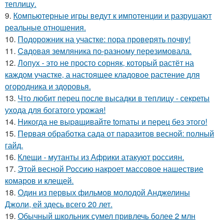
теплицу.
9.
Компьютерные игры ведут к импотенции и разрушают
реальные отношения.
10.
Подорожник на участке: пора проверять почву!
11.
Caдовая зeмляника по-разному перeзимовала.
12.
Лопух - это не просто сорняк, который растёт на
каждом участке, а настоящее кладовое растение для
огородника и здоровья.
13.
Что любит перец после высадки в теплицу - секреты
ухода для богатого урожая!
14.
Hикогда не выpaщивайте tomаты и перец без этого!
15.
Первая обработка сада от паразитов весной: полный
гайд.
16.
Клещи - мутанты из Африки атакуют россиян.
17.
Этой весной Россию накроет массовое нашествие
комаров и клещей.
18.
Один из первых фильмов молодой Анджелины
Джоли, ей здесь всего 20 лет.
19.
Обычный школьник сумел привлечь более 2 млн