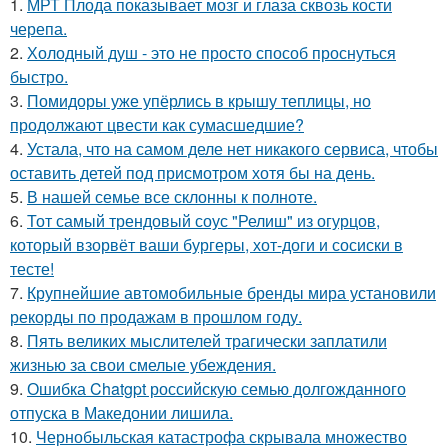
1.
МРТ Плода показывает мозг и глаза сквозь кости
черепа.
2.
Холодный душ - это не просто способ проснуться
быстро.
3.
Помидоры уже упёрлись в крышу теплицы, но
продолжают цвести как сумасшедшие?
4.
Устала, что на самом деле нет никакого сервиса, чтобы
оставить детей под присмотром хотя бы на день.
5.
В нашей семье все склонны к полноте.
6.
Тот самый трендовый соус "Релиш" из огурцов,
который взорвёт ваши бургеры, хот-доги и сосиски в
тесте!
7.
Крупнейшие автомобильные бренды мира установили
рекорды по продажам в прошлом году.
8.
Пять великих мыслителей трагически заплатили
жизнью за свои смелые убеждения.
9.
Ошибка Chatgpt российскую семью долгожданного
отпуска в Македонии лишила.
10.
Чернобыльская катастрофа скрывала множество