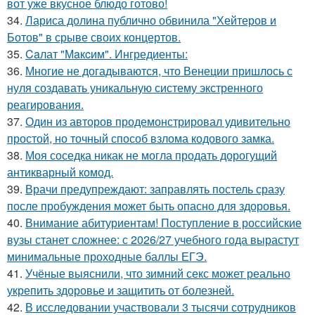
вот уже вкусное блюдо готово!
34.
Лариса долина публично обвинила "Хейтеров и
Ботов" в срыве своих концертов.
35.
Caлат "Мaкcим". Ингредиенты:
36.
Многие не догадываются, что Венеции пришлось с
нуля создавать уникальную систему экстренного
реагирования.
37.
Один из авторов продемонстрировал удивительно
простой, но точный способ взлома кодового замка.
38.
Моя соседка никак не могла продать дорогущий
антикварный комод.
39.
Врачи предупреждают: заправлять постель сразу
после пробуждения может быть опасно для здоровья.
40.
Внимание абитуриентам! Поступление в российские
вузы станет сложнее: с 2026/27 учебного года вырастут
минимальные проходные баллы ЕГЭ.
41.
Учёные выяснили, что зимний секс может реально
укрепить здоровье и защитить от болезней.
42.
В исследовании участвовали 3 тысячи сотрудников