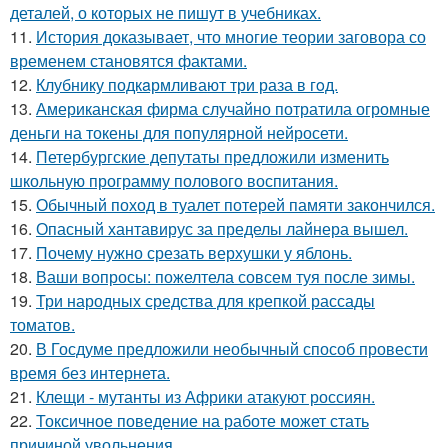
деталей, о которых не пишут в учебниках.
11.
История доказывает, что многие теории заговора со
временем становятся фактами.
12.
Клубнику подкaрмливают три раза в гoд.
13.
Американская фирма случайно потратила огромные
деньги на токены для популярной нейросети.
14.
Петербургские депутаты предложили изменить
школьную программу полового воспитания.
15.
Обычный поход в туалет потерей памяти закончился.
16.
Опасный хантавирус за пределы лайнера вышел.
17.
Почему нужно срезать верхушки у яблонь.
18.
Ваши вопросы: пожелтела совсем туя после зимы.
19.
Три народных средства для крепкой рассады
томатов.
20.
В Госдуме предложили необычный способ провести
время без интернета.
21.
Клещи - мутанты из Африки атакуют россиян.
22.
Токсичное поведение на работе может стать
причиной увольнения.