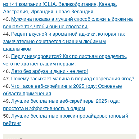
из 141 компании (США, Великобритания, Канада,
Австралия, Ирландия, новая Зеландия.
43.
Мужчина показала лучший способ сложить брюки на
вешалке так, чтобы они не сползали.
44.
Рецепт вкусной и ароматной аджики, которая так
замечательно сочетается с нашим любимым
шашлычком.
45.
Перцу нездоровится? Как по листьям определить,
чего не хватает вашим перцам.
46.
Лето без арбуза и дыни - не лето!
47.
Почему засыхает малина в период созревания ягод?
48.
Что такое веб-скрейпинг в 2025 году: Основные
области применения
49.
Лучшие бесплатные веб-скрейперы 2025 года:
простота и эффективность в одном
50.
Лучшие бесплатные прокси-провайдеры: топовый
рейтинг