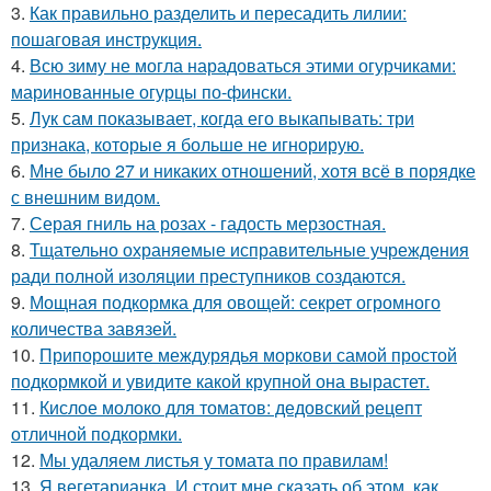
3.
Как правильно разделить и пересадить лилии:
пошаговая инструкция.
4.
Всю зиму не могла нарадоваться этими огурчиками:
маринованные огурцы по-фински.
5.
Лук сам показывает, когда его выкапывать: три
признака, которые я больше не игнорирую.
6.
Мне было 27 и никаких отношений, хотя всё в порядке
с внешним видом.
7.
Серая гниль на розах - гадость мерзостная.
8.
Тщательно охраняемые исправительные учреждения
ради полной изоляции преступников создаются.
9.
Мощная подкормка для овощей: секрет огромного
количества завязей.
10.
Припорошите междурядья моркови самой простой
подкормкой и увидите какой крупной она вырастет.
11.
Кислое молоко для томатов: дедовский рецепт
отличной подкормки.
12.
Мы удаляем листья у томата по правилам!
13.
Я вегетарианка. И стоит мне сказать об этом, как