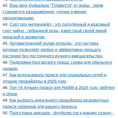
43.
Ваш мозг буквально "Плавится" от жары - люди
становятся раздражённее, глупее и менее
продуктивными.
44.
Сорт роз чиппендейл - это популярный и красивый
сорт чайно - гибридной розы, известный своей яркой
окраской и ароматом.
45.
Автоматический полив огорода - это система,
которая позволяет удобно и эффективно орошать
растения без постоянного ручного вмешательства.
46.
Подкормка болгарского перца: схема для обильного
урожая.
47.
Как использовать прокси для социальных сетей и
лучшие провайдеры в 2025 году
48.
Топ-16 лучших прокси для Reddit в 2025 году: рейтинг
и обзор
49.
Как выбрать идеального провайдера резидентных
прокси-серверов для вашего бизнеса
50.
Подготовка девушек - футболисток к новому сезону -