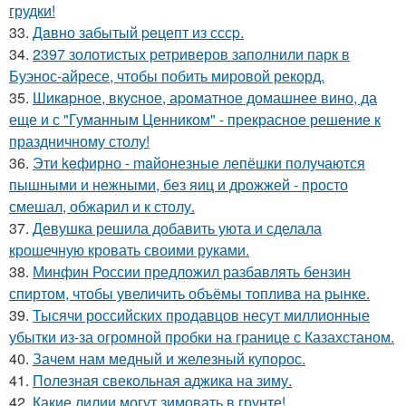
грудки!
33.
Дaвно забытый peцепт из сссp.
34.
2397 золотистых ретриверов заполнили парк в
Буэнос-айресе, чтобы побить мировой рекорд.
35.
Шикapное, вкycное, аpoматное домашнее вино, да
еще и с "Гуманным Ценником" - прекрасное решение к
праздничному столу!
36.
Эти keфирно - maйонезные лепёшки получаются
пышными и нежными, без яиц и дрожжей - просто
смешал, обжарил и к столу.
37.
Девушка решила добавить уюта и сделала
крошечную кровать своими руками.
38.
Минфин России предложил разбавлять бензин
спиртом, чтобы увеличить объёмы топлива на рынке.
39.
Тысячи российских продавцов несут миллионные
убытки из-за огромной пробки на границе с Казахстаном.
40.
Зачем нам медный и железный купорос.
41.
Полезная свекольная аджика на зиму.
42.
Какие лилии могут зимовать в грунте!