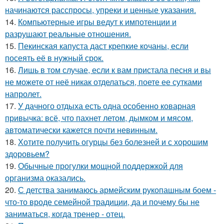
начинаются расспросы, упреки и ценные указания.
14.
Компьютерные игры ведут к импотенции и
разрушают реальные отношения.
15.
Пекинская капуста даст крепкие кочаны, если
посеять её в нужный срок.
16.
Лишь в том случае, если к вам пристала песня и вы
не можете от неё никак отделаться, поете ее сутками
напролет.
17.
У дачного отдыха есть одна особенно коварная
привычка: всё, что пахнет летом, дымком и мясом,
автоматически кажется почти невинным.
18.
Хотите получить огурцы без болезней и с хорошим
здоровьем?
19.
Обычные прогулки мощной поддержкой для
организма оказались.
20.
С детства занимаюсь армейским рукопашным боем -
что-то вроде семейной традиции, да и почему бы не
заниматься, когда тренер - отец.