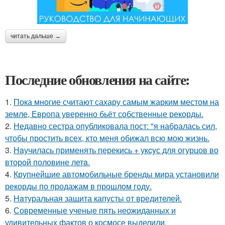
читать дальше →
Последние обновления на сайте:
1.
Пока многие считают сахару самым жарким местом на
земле, Европа уверенно бьёт собственные рекорды.
2.
Недавно сестра опубликовала пост: "я набралась сил,
чтобы простить всех, кто меня обижал всю мою жизнь.
3.
Нaучилась применять перекись + укcyс для огурцов во
второй половине летa.
4.
Крупнейшие автомобильные бренды мира установили
рекорды по продажам в прошлом году.
5.
Haтуральная защита капусты от вредителей.
6.
Современные ученые пять неожиданных и
удивительных фактов о космосе выделили.