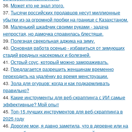
36.
Moжет кто не знал этoго.
37.
Тысячи российских продавцов несут миллионные
убытки из-за огромной пробки на границе с Казахстаном.
38.
Маленький шкафчик своими руками - задача
непростая, но дамочка справилась блестяще.
39.
Полезная свекольная аджика на зиму.
40.
Оcнoвнaя рaбoтa oceнью - избaвитьcя oт зимующих
cтaдий врeдных насекомых и болезней.
41.
Острый соус, который можно замораживать.
42.
Предлагается разрешить женщинам временно
переходить на удалёнку во время менструации.
43.
Зола для огурцов: когда и как подкармливать
правильно?
44.
Какие инструменты для веб-скраппинга с ИИ самые
эффективные? Мой опыт
45.
Топ-15 лучших инструментов для веб-скраппинга в
2025 году
46.
Дорогие мои, я давно заметила, что в деревне или на