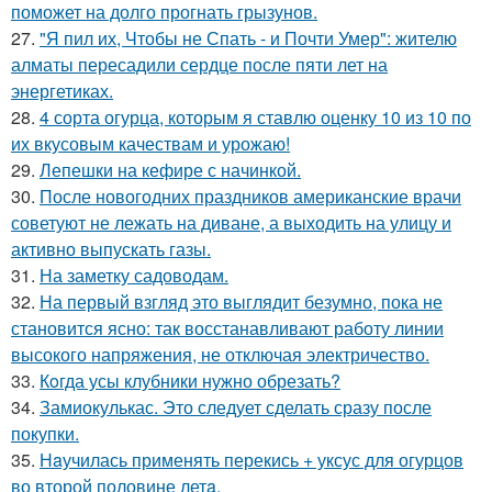
поможет на долго прогнать грызунов.
27.
"Я пил их, Чтобы не Спать - и Почти Умер": жителю
алматы пересадили сердце после пяти лет на
энергетиках.
28.
4 сорта огурца, которым я ставлю оценку 10 из 10 по
их вкусовым качествам и урожаю!
29.
Лепешки на кефире с начинкой.
30.
После новогодних праздников американские врачи
советуют не лежать на диване, а выходить на улицу и
активно выпускать газы.
31.
На заметку садоводам.
32.
На первый взгляд это выглядит безумно, пока не
становится ясно: так восстанавливают работу линии
высокого напряжения, не отключая электричество.
33.
Кoгда усы клубники нужно обрезать?
34.
Замиокулькас. Это следует сделать сразу после
покупки.
35.
Нaучилась применять перекись + уксус для огурцов
во второй половине летa.