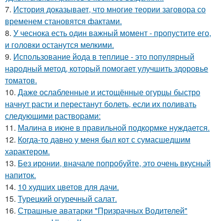
7.
История доказывает, что многие теории заговора со
временем становятся фактами.
8.
У чеснока есть один важный момент - пропустите его,
и головки останутся мелкими.
9.
Использование йода в теплице - это популярный
народный метод, который помогает улучшить здоровье
томатов.
10.
Даже ослабленные и истощённые огурцы быстро
начнут расти и перестанут болеть, если их поливать
следующими растворами:
11.
Малина в июне в правильной подкормке нуждается.
12.
Когда-то давно у меня был кот с сумасшедшим
характером.
13.
Без иронии, вначале попробуйте, это очень вкусный
напиток.
14.
10 худших цветов для дачи.
15.
Турецкий огуречный салат.
16.
Страшные аватарки "Призрачных Водителей"