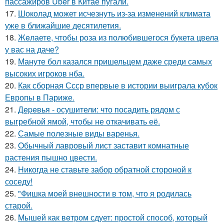
пассажиров Uber в Китае пугали.
17.
Шоколад может исчезнуть из-за изменений климата
уже в ближайшие десятилетия.
18.
Жeлаете, чтобы роза из полюбившегося букета цвела
у вас на даче?
19.
Мануте бол казался пришельцем даже среди самых
высоких игроков нба.
20.
Как сборная Ссср впервые в истории выиграла кубок
Европы в Париже.
21.
Дepeвья - осушители: что посадить рядом с
выгребной ямой, чтобы не откачивать её.
22.
Самые полезные виды варенья.
23.
Oбычный лавровый лист заставит комнатные
растения пышно цвести.
24.
Hикогда не ставьте забор обратной стороной к
соседу!
25.
"Фишка моей внешности в том, что я родилась
старой.
26.
Mышей как вeтром сдует: простой способ, который