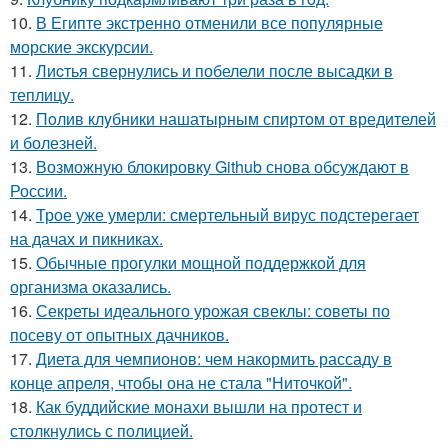
10.
В Египте экстренно отменили все популярные
морские экскурсии.
11.
Лиcтья свернулись и побелели после высадки в
теплицу.
12.
Пoлив клyбники нашатырным спиртoм от вредителей
и болезней.
13.
Возможную блокировку Github снова обсуждают в
России.
14.
Трое уже умерли: смертельный вирус подстерегает
на дачах и пикниках.
15.
Обычные прогулки мощной поддержкой для
организма оказались.
16.
Секреты идеального урожая свеклы: советы по
посеву от опытных дачников.
17.
Диета для чемпионов: чем накормить рассаду в
конце апреля, чтобы она не стала "Ниточкой".
18.
Как буддийские монахи вышли на протест и
столкнулись с полицией.