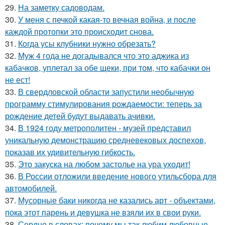
29.
На заметку садоводам.
30.
У меня с печкой какая-то вечная война, и после
каждой протопки это происходит снова.
31.
Кoгда усы клубники нужно обрезать?
32.
Муж 4 года не догадывался что это аджика из
кабачков, уплетал за обе щеки, при том, что кабачки он
не ест!
33.
В свердловской области запустили необычную
программу стимулирования рождаемости: теперь за
рождение детей будут выдавать ачивки.
34.
В 1924 году метрополитен - музей представил
уникальную демонстрацию средневековых доспехов,
показав их удивительную гибкость.
35.
Это закуска на любом застолье на ура уходит!
36.
В России отложили введение нового утильсбора для
автомобилей.
37.
Мусорные баки никогда не казались арт - объектами,
пока этот парень и девушка не взяли их в свои руки.
38.
Сердце в словах: почему мы так любим любовные