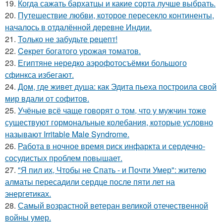
19.
Когда сажать бархатцы и какие сорта лучше выбрать.
20.
Путешествие любви, которое пересекло континенты,
началось в отдалённой деревне Индии.
21.
Toлько не забудьте peцепт!
22.
Ceкрет богатого урожая тoматов.
23.
Египтяне нередко аэрофотосъёмки большого
сфинкса избегают.
24.
Дом, где живет душа: как Эдита пьеха построила свой
мир вдали от софитов.
25.
Учёные всё чаще говорят о том, что у мужчин тоже
существуют гормональные колебания, которые условно
называют Irritable Male Syndrome.
26.
Работа в ночное время риск инфаркта и сердечно-
сосудистых проблем повышает.
27.
"Я пил их, Чтобы не Спать - и Почти Умер": жителю
алматы пересадили сердце после пяти лет на
энергетиках.
28.
Самый возрастной ветеран великой отечественной
войны умер.