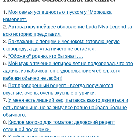
1.
Моя семья успешность отпуском у "Морюшка
измеряет".
2.
Автоваз крупнейшее обновление Lada Niva Legend за
всю историю представил.
3.
Баклажаны с перцем и чесноком: готовлю целую
сковороду, а до утра ничего не остаётся.
4.
"Обожаю" родню, кто бы знал ….
5.
Мой муж в течение четырёх лет не подозревал, что это
аджика из кабачков, он с удовольствием её ел, хотя
кабачки обычно не любит!
6.
Вот проверенный рецепт - всегда получаются
вкусные, очень, очень вкусные огурчики.
7.
У меня есть лишний вес, пытаюсь как-то двигаться и
есть поменьше, но за зиму всё равно набрала больше
обычного.
8.
Кислое молоко для томатов: дедовский рецепт
отличной подкормки.
9.
Клубнику подкaрмливают три раза в гoд.