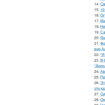
14.
Св
15.
10
16.
Oг
17.
Ма
18.
Не
19.
Са
20.
Ян
21.
Фо
вор А
22.
"Я
23.
В 
"Допо
24.
Ав
25.
Пр
26.
Эт
это к
27.
Од
28.
Он