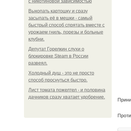
с никотиновой зависимостью
Выкопать картошку и сразу
засыпать её в мешки - самый
быстрый способ спрятать вместе с
урожаем гниль, порезы и больные
клубни.
Депутат Горелкин слухи о
блокировке Steam в России
развеял.
Холодный душ - это не просто
способ проснуться быстро.
Лист томата пожелтел - и половина
дачников сразу хватает удобрение.
Прини
Проти