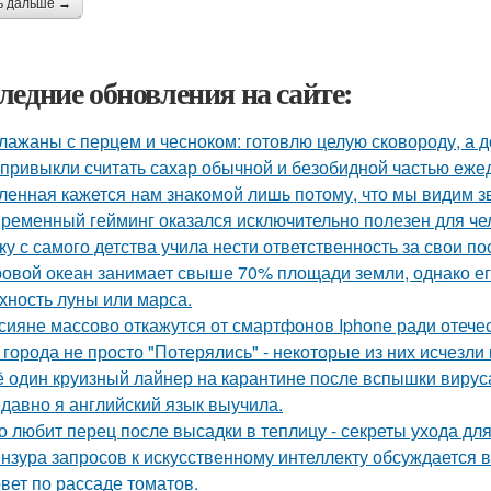
ь дальше →
ледние обновления на сайте:
лажаны с перцем и чесноком: готовлю целую сковороду, а до
привыкли считать сахар обычной и безобидной частью еже
ленная кажется нам знакомой лишь потому, что мы видим з
ременный гейминг оказался исключительно полезен для чел
ку с самого детства учила нести ответственность за свои по
овой океан занимает свыше 70% площади земли, однако ег
хность луны или марса.
сияне массово откажутся от смартфонов Iphone ради отеч
 города не просто "Потерялись" - некоторые из них исчезли 
 один круизный лайнер на карантине после вспышки вируса
давно я английский язык выучила.
о любит перец после высадки в теплицу - секреты ухода для
нзура запросов к искусственному интеллекту обсуждается в
вет по рассаде томатов.