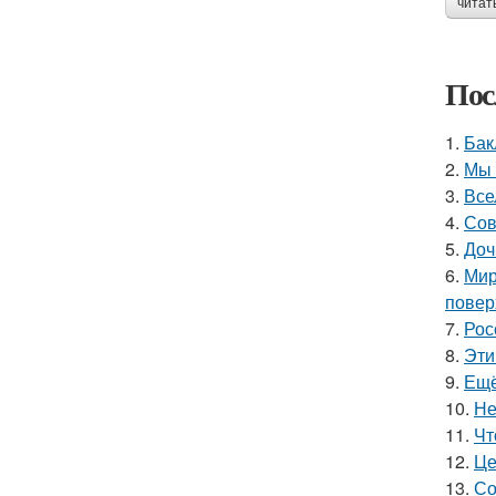
читат
Пос
1.
Бак
2.
Мы 
3.
Все
4.
Сов
5.
Доч
6.
Мир
повер
7.
Рос
8.
Эти
9.
Ещё
10.
Не
11.
Чт
12.
Це
13.
Со