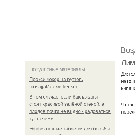
Воз
Лим
Популярные материалы
Для э
Прокси чекер на python.
натощ
mosajjal/proxychecker
кипяч
В том случае, если баклажаны
Чтобы
стоят красивой зелёной стеной, а
перел
плодов почти не видно - радоваться
тут нечему.
Эффективные таблетки для борьбы