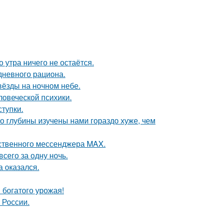
 утра ничего не остаётся.
дневного рациона.
вёзды на ночном небе.
овеческой психики.
ступки.
о глубины изучены нами гораздо хуже, чем
ественного мессенджера MAX.
всего за одну ночь.
 оказался.
 богатого урожая!
 России.