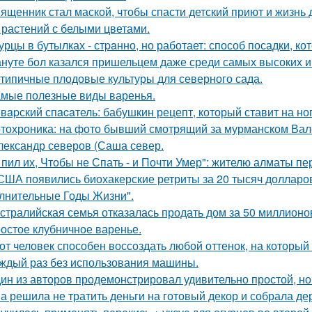
ященник стал маской, чтобы спасти детский приют и жизнь 
 растений с белыми цветами.
урцы в бутылках - стpaнно, но работает: способ посадки, к
нуте бол казался пришельцем даже среди самых высоких и
типичные плодовые культуры для северного сада.
мые полезные виды варенья.
вapский спacaтель: бабушкин рецепт, который ставит на ног
тохроника: на фото бывший смотрящий за мурманском Вал
лександр северов (Саша север.
 пил их, Чтобы не Спать - и Почти Умер": жителю алматы пе
США появились биохакерские ретриты за 20 тысяч долларо
лнительные Годы Жизни".
стралийская семья отказалась продать дом за 50 миллионо
остое клубничное варенье.
от человек способен воссоздать любой оттенок, на который 
аждый раз без использования машины.
ин из авторов продемонстрировал удивительно простой, но
а решила не тратить деньги на готовый декор и собрала де