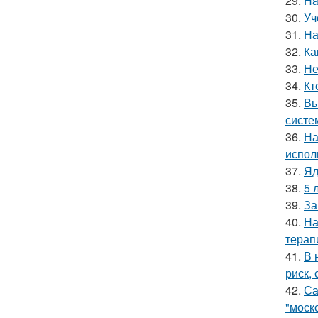
29.
Нa
30.
Уч
31.
На
32.
Ка
33.
Не
34.
Кт
35.
Вы
систе
36.
На
испол
37.
Яд
38.
5 
39.
За
40.
На
терап
41.
В 
риск,
42.
Са
"моск