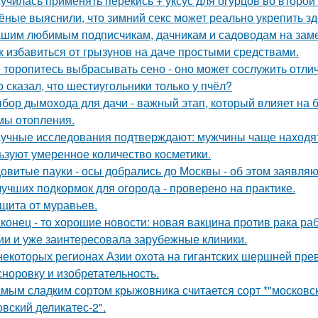
училась применять перекись + уксус для огурцов во второй
ёные выяснили, что зимний секс может реально укрепить зд
шим любимым подписчикам, дачникам и садоводам на заме
к избавиться от грызунов на даче простыми средствами.
 торопитесь выбрасывать сено - оно может сослужить отли
о сказал, что шестиугольники только у пчёл?
бор дымохода для дачи - важный этап, который влияет на 
мы отопления.
учные исследования подтверждают: мужчины чаще находят
ьзуют умеренное количество косметики.
овитые пауки - осы добрались до Москвы - об этом заявляю
лучших подкормок для огорода - проверено на практике.
щита от муравьев.
конец - то хорошие новости: новая вакцина против рака р
ии и уже заинтересовала зарубежные клиники.
некоторых регионах Азии охота на гигантских шершней пр
 сноровку и изобретательность.
мым сладким сортом крыжовника считается сорт *"московски
овский деликатес-2".