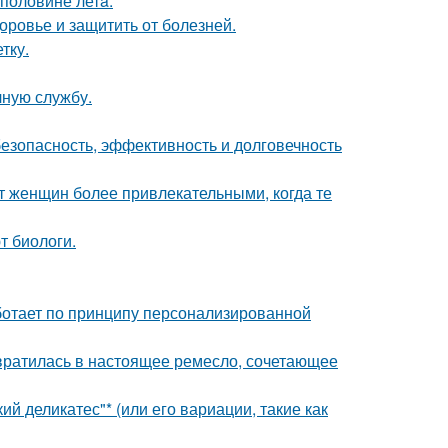
 половине летa.
оровье и защитить от болезней.
тку.
чную службу.
безопасность, эффективность и долговечность
 женщин более привлекательными, когда те
т биологи.
аботает по принципу персонализированной
евратилась в настоящее ремесло, сочетающее
й деликатес"* (или его вариации, такие как