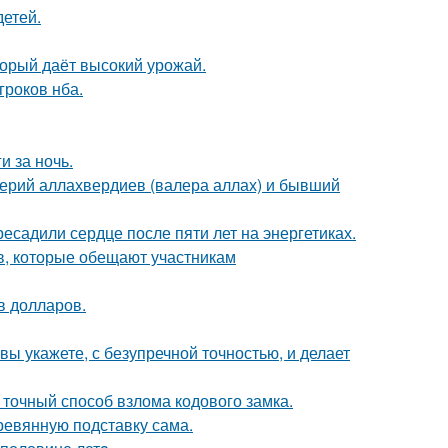
детей.
оторый даёт высокий урожай.
гроков нба.
и за ночь.
ерий аллахвердиев (валера аллах) и бывший
ресадили сердце после пяти лет на энергетиках.
в, которые обещают участникам
в долларов.
вы укажете, с безупречной точностью, и делает
 точный способ взлома кодового замка.
ревянную подставку сама.