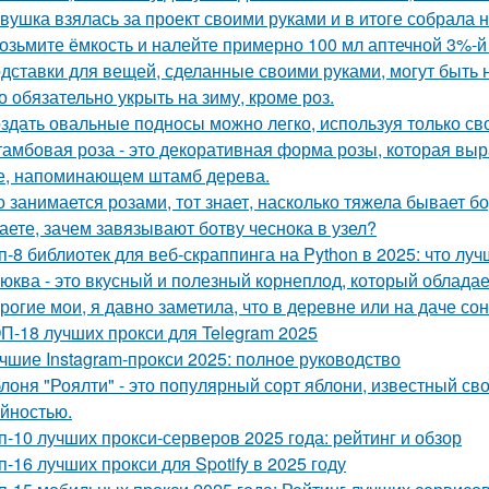
вушка взялась за проект своими руками и в итоге собрала 
возьмите ёмкость и налейте примерно 100 мл аптечной 3%-й
дставки для вещей, сделанные своими руками, могут быть 
о обязательно укрыть на зиму, кроме роз.
здать овальные подносы можно легко, используя только сво
амбовая роза - это декоративная форма розы, которая в
е, напоминающем штамб дерева.
о занимается розами, тот знает, насколько тяжела бывает 
аете, зачем завязывают ботву чеснока в узел?
п-8 библиотек для веб-скраппинга на Python в 2025: что лу
юква - это вкусный и полезный корнеплод, который облада
рогие мои, я давно заметила, что в деревне или на даче со
П-18 лучших прокси для Telegram 2025
чшие Instagram-прокси 2025: полное руководство
лоня "Роялти" - это популярный сорт яблони, известный с
йностью.
п-10 лучших прокси-серверов 2025 года: рейтинг и обзор
п-16 лучших прокси для Spotify в 2025 году