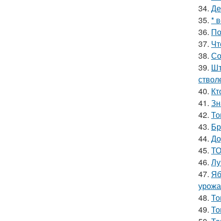
34.
Де
35.
* 
36.
По
37.
Чт
38.
Со
39.
Шт
ствол
40.
Кт
41.
Зн
42.
То
43.
Бр
44.
До
45.
ТО
46.
Лу
47.
Яб
урожа
48.
То
49.
То