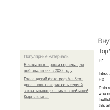
Вну
Top 
Популярные материалы
H1
Бесплатные прокси-сервера для
веб-аналитики в 2023 году
Introd
H2
Голландский фотограф Альберт
дрос вновь покорил сеть серией
Data s
захватывающих снимков пейзажей
who ne
Кыргызстана.
ineffi
this a