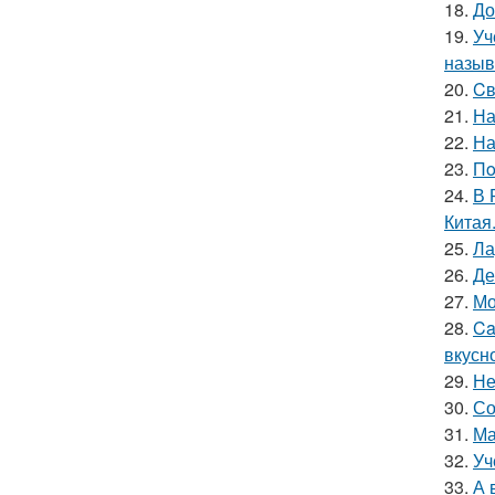
18.
До
19.
Уч
называ
20.
Cв
21.
На
22.
На
23.
Пo
24.
В 
Китая
25.
Ла
26.
Де
27.
Мо
28.
Ca
вкусн
29.
Не
30.
Со
31.
Ма
32.
Уч
33.
А 