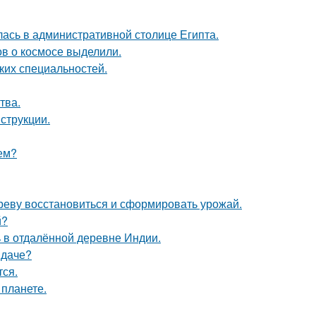
ась в административной столице Египта.
в о космосе выделили.
ких специальностей.
тва.
струкции.
лем?
ереву восстановиться и сформировать урожай.
й?
 в отдалённой деревне Индии.
 даче?
тся.
 планете.