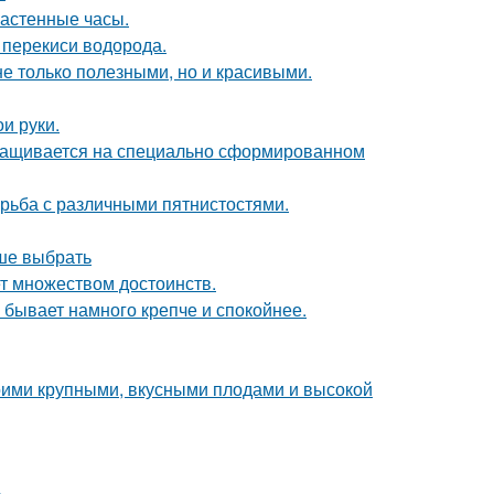
настенные часы.
 перекиси водорода.
не только полезными, но и красивыми.
и руки.
ыращивается на специально сформированном
борьба с различными пятнистостями.
чше выбрать
ет множеством достоинств.
н бывает намного крепче и спокойнее.
воими крупными, вкусными плодами и высокой