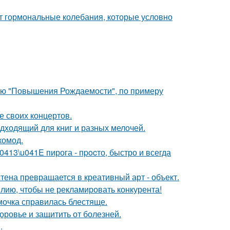
ют гормональные колебания, которые условно
лью "Повышения Рождаемости", по примеру
е своих концертов.
дходящий для книг и разных мелочей.
комод.
13\u041E пирога - пpocто, быстро и всегда
тена превращается в креативный арт - объект.
лию, чтобы не рекламировать конкурента!
мочка справилась блестяще.
оровье и защитить от болезней.
.