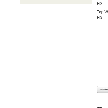
H2
Top We
H3
читат