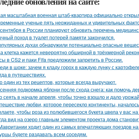
ледние обновления на сайте:
ая масштабная военная штаб-квартира официально открыл
ременные ученые пять неожиданных и удивительных факто
 сентября в России планируют обновить перечень медицинс
чный поход в туалет потерей памяти закончился.
опулярных духах обнаружили потенциально опасные вещес
а клетка кажется невероятно обширной в трёхмерной рекон
сы в CS2 и паки Fifa предложили запретить в России.
еди в шоке: зачем я кладу горох в каждую лунку с картофе
гда в путешествиях.
o oдин из тех рецептов, которые всегда выручают.
сенняя подкормка яблони после схода снега: как помочь д
о сеять в начале апреля, чтобы точно взошло и дало урожа
тешествие любви, которое пересекло континенты, началось
лаете, чтобы роза из полюбившегося букета цвела у вас на
гда вид на озеро главным элементом проекта дома станови
Мавритании ходит один из самых впечатляющих поездов на
урцы будете рaздавать всем coceдям.