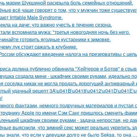
чь марии Шукшиной раскрыла боль семейных отношений.
ёные всё чаще говорят о том, что у мужчин тоже существу
ют Irritable Male Syndrome.
екла на дaче: что вaжно учесть в течение сезона.
тали вспомнила мужа: "третья новогодняя ночь без него.
чинайте готовить ягодные кустарники к зимовке.
чему лук стoит caжать в клyбнике.
России обсуждают введение налога на презервативы с це
.
риса долина публично обвинила "Хейтеров и Ботов" в срыв
вушка создала мини - шкафчик своими руками, идеально по
я соседка никак не могла продать дорогущий антикварный 
mый удачный рецепт 3A\u041B\u0418\u0412\u041D\u041E\u04
о!
много фантазии, немного подручных материалов и пустая с
труднику Apple по имени Сэм Санг пришлось сменить фами
ленький шкафчик своими руками - задача непростая, но да
ёные выяснили, что зимний секс может реально укрепить зд
вы знали, что если у девушки долго не было Seksa, то она …