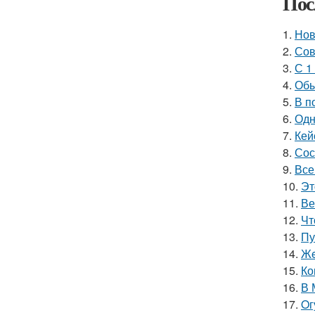
Пос
1.
Нов
2.
Сов
3.
С 1
4.
Обы
5.
В п
6.
Одн
7.
Кей
8.
Сос
9.
Все
10.
Эт
11.
Ве
12.
Чт
13.
Пу
14.
Жe
15.
Ко
16.
В 
17.
Oг