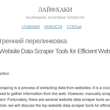
ЛАЙФХАКИ
маленькие, полезные хитрости
главная
новости
статьи
тренний перелинковка
Website Data Scraper Tools for Efficient Web
uction
craping is a process of extracting data from websites. It is a cru
ed to gather information from the web. However, manually scr
cient. Fortunately, there are several website data scraper tools ava
rticle, we will discuss the top website data scraper tools for effic