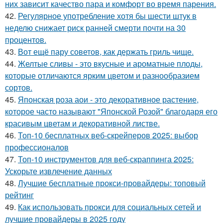
них зависит качество пара и комфорт во время парения.
42.
Регулярное употребление хотя бы шести штук в
неделю снижает риск ранней смерти почти на 30
процентов.
43.
Вот ещё пару советов, как держать гриль чище.
44.
Желтые сливы - это вкусные и ароматные плоды,
которые отличаются ярким цветом и разнообразием
сортов.
45.
Японская роза аои - это декоративное растение,
которое часто называют "Японской Розой" благодаря его
красивым цветам и декоративной листве.
46.
Топ-10 бесплатных веб-скрейперов 2025: выбор
профессионалов
47.
Топ-10 инструментов для веб-скраппинга 2025:
Ускорьте извлечение данных
48.
Лучшие бесплатные прокси-провайдеры: топовый
рейтинг
49.
Как использовать прокси для социальных сетей и
лучшие провайдеры в 2025 году