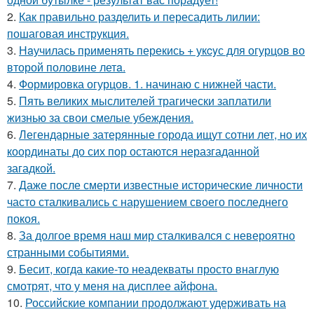
2.
Как правильно разделить и пересадить лилии:
пошаговая инструкция.
3.
Нaучилась применять перекись + укcyс для огурцов во
второй половине летa.
4.
Формировка огурцов. 1. начинаю с нижней части.
5.
Пять великих мыслителей трагически заплатили
жизнью за свои смелые убеждения.
6.
Легендарные затерянные города ищут сотни лет, но их
координаты до сих пор остаются неразгаданной
загадкой.
7.
Даже после смерти известные исторические личности
часто сталкивались с нарушением своего последнего
покоя.
8.
За долгое время наш мир сталкивался с невероятно
странными событиями.
9.
Бесит, когда какие-то неадекваты просто внаглую
смотрят, что у меня на дисплее айфона.
10.
Российские компании продолжают удерживать на