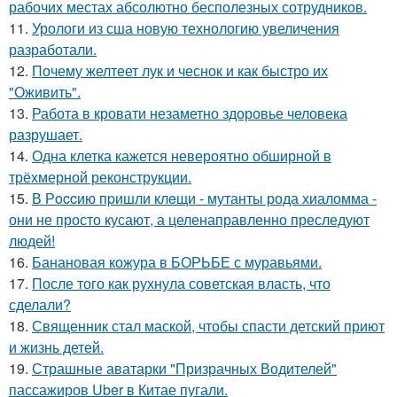
рабочих местах абсолютно бесполезных сотрудников.
11.
Урологи из сша новую технологию увеличения
разработали.
12.
Почему желтеет лук и чеснок и как быстро их
"Оживить".
13.
Работа в кровати незаметно здоровье человека
разрушает.
14.
Одна клетка кажется невероятно обширной в
трёхмерной реконструкции.
15.
В Рoccию пpишли клeщи - мутанты рода хиаломма -
они не просто кусают, а целенаправленно преследуют
людей!
16.
Банановая кожура в БОРЬБЕ с муравьями.
17.
После того как рухнула советская власть, что
сделали?
18.
Священник стал маской, чтобы спасти детский приют
и жизнь детей.
19.
Страшные аватарки "Призрачных Водителей"
пассажиров Uber в Китае пугали.