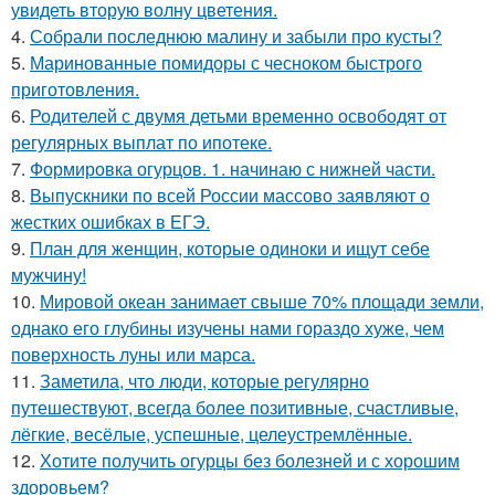
увидеть вторую волну цветения.
4.
Собрали последнюю малину и забыли про кусты?
5.
Маринованные помидоры с чесноком быстрого
приготовления.
6.
Родителей с двумя детьми временно освободят от
регулярных выплат по ипотеке.
7.
Формировка огурцов. 1. начинаю с нижней части.
8.
Выпускники по всей России массово заявляют о
жестких ошибках в ЕГЭ.
9.
План для женщин, которые одиноки и ищут себе
мужчину!
10.
Мировой океан занимает свыше 70% площади земли,
однако его глубины изучены нами гораздо хуже, чем
поверхность луны или марса.
11.
Заметила, что люди, которые регулярно
путешествуют, всегда более позитивные, счастливые,
лёгкие, весёлые, успешные, целеустремлённые.
12.
Хотите получить огурцы без болезней и с хорошим
здоровьем?