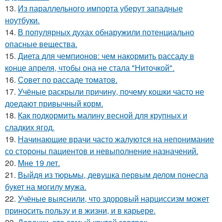
13.
Из параллельного импорта уберут западные
ноутбуки.
14.
В популярных духах обнаружили потенциально
опасные вещества.
15.
Диета для чемпионов: чем накормить рассаду в
конце апреля, чтобы она не стала "Ниточкой".
16.
Совет по рассаде томатов.
17.
Учёные раскрыли причину, почему кошки часто не
доедают привычный корм.
18.
Как подкормить малину весной для крупных и
сладких ягод.
19.
Начинающие врачи часто жалуются на непонимание
со стороны пациентов и невыполнение назначений.
20.
Мне 19 лет.
21.
Выйдя из тюрьмы, девушка первым делом понесла
букет на могилу мужа.
22.
Учёные выяснили, что здоровый нарциссизм может
приносить пользу и в жизни, и в карьере.