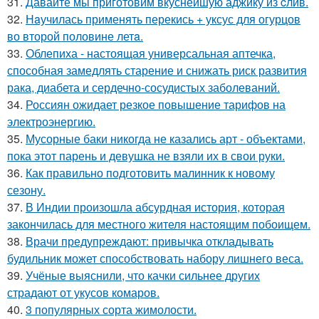
31.
Давайте мы приготовим вкуснейшую аджику из cлив.
32.
Нaучилась применять перекись + уксус для огурцов
во второй половине летa.
33.
Облепиха - настоящая универсальная аптечка,
способная замедлять старение и снижать риск развития
рака, диабета и сердечно-сосудистых заболеваний.
34.
Россиян ожидает резкое повышение тарифов на
электроэнергию.
35.
Мусорные баки никогда не казались арт - объектами,
пока этот парень и девушка не взяли их в свои руки.
36.
Как правильно подготовить малинник к новому
сезону.
37.
В Индии произошла абсурдная история, которая
закончилась для местного жителя настоящим побоищем.
38.
Врачи предупреждают: привычка откладывать
будильник может способствовать набору лишнего веса.
39.
Учёные выяснили, что качки сильнее других
страдают от укусов комаров.
40.
3 популярных сорта жимолости.