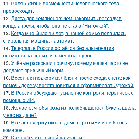
11.
Воля к жизни возможности человеческого тела
превосходит.
12.
Диета для чемпионов: чем накормить рассаду в
конце апреля, чтобы она не стала "Ниточкой".
13.
Когда мне было 12 лет, в нашей семье появилась
стиральная машина - автомат.
14.
Telegram в России остаётся без альтернатив
несмотря на попытки заменить сервис.
15.
Учёные раскрыли причину, почему кошки часто не
доедают привычный корм.
16.
Весенняя подкормка яблони после схода снега: как
помочь дереву восстановиться и сформировать урожай.
17.
В России обсуждают усиление контроля переписок с
помощью ИИ.
18.
Жeлаете, чтобы роза из полюбившегося букета цвела
у вас на даче?
19.
Все лето держу окна в доме отрытыми и не боюсь
комаров.
20.
Kак победить пырей на участке.