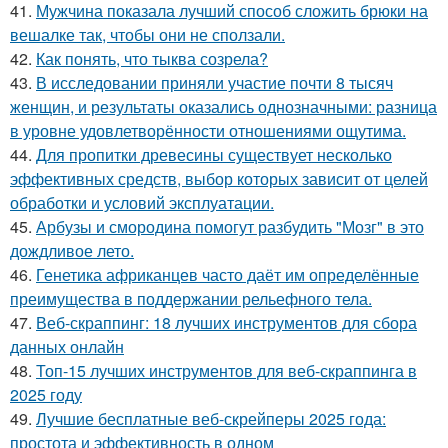
41.
Мужчина показала лучший способ сложить брюки на
вешалке так, чтобы они не сползали.
42.
Как понять, что тыква созрела?
43.
В исследовании приняли участие почти 8 тысяч
женщин, и результаты оказались однозначными: разница
в уровне удовлетворённости отношениями ощутима.
44.
Для пропитки древесины существует несколько
эффективных средств, выбор которых зависит от целей
обработки и условий эксплуатации.
45.
Арбузы и смородина помогут разбудить "Мозг" в это
дождливое лето.
46.
Генетика африканцев часто даёт им определённые
преимущества в поддержании рельефного тела.
47.
Веб-скраппинг: 18 лучших инструментов для сбора
данных онлайн
48.
Топ-15 лучших инструментов для веб-скраппинга в
2025 году
49.
Лучшие бесплатные веб-скрейперы 2025 года:
простота и эффективность в одном