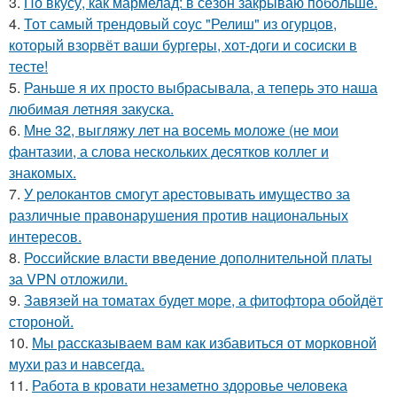
3.
По вкусу, как мармелад: в сезон закрываю побольше.
4.
Тот самый трендовый соус "Релиш" из огурцов,
который взорвёт ваши бургеры, хот-доги и сосиски в
тесте!
5.
Раньше я их просто выбрасывала, а теперь это наша
любимая летняя закуска.
6.
Мне 32, выгляжу лет на восемь моложе (не мои
фантазии, а слова нескольких десятков коллег и
знакомых.
7.
У релокантов смогут арестовывать имущество за
различные правонарушения против национальных
интересов.
8.
Российские власти введение дополнительной платы
за VPN отложили.
9.
Завязей на томатах будет море, а фитофтора обойдёт
стороной.
10.
Мы рассказываем вам как избавиться от морковной
мухи раз и навсегда.
11.
Работа в кровати незаметно здоровье человека