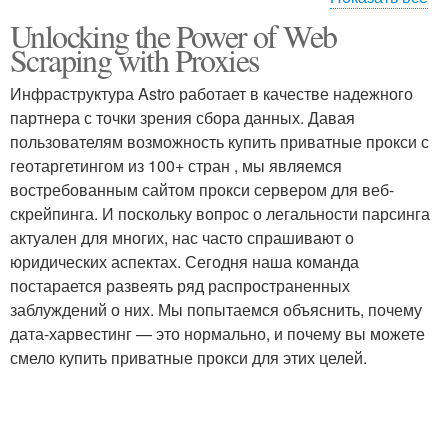
Unlocking the Power of Web
Прокси-сервера в веб-
Веб-сайты при веб-
Scraping with Proxies
скрейпинге
скрейпинге
Инфраструктура Astro работает в качестве надежного
партнера с точки зрения сбора данных. Давая
Информация при веб-
пользователям возможность купить приватные прокси с
скрейпинге
геотаргетингом из 100+ стран , мы являемся
востребованным сайтом прокси сервером для веб-
скрейпинга. И поскольку вопрос о легальности парсинга
актуален для многих, нас часто спрашивают о
юридических аспектах. Сегодня наша команда
постарается развеять ряд распространенных
заблуждений о них. Мы попытаемся объяснить, почему
дата-харвестинг — это нормально, и почему вы можете
смело купить приватные прокси для этих целей.