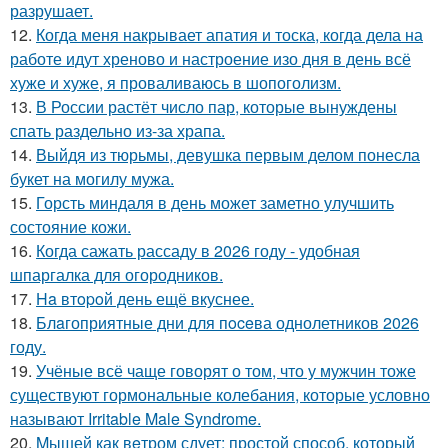
разрушает.
12.
Когда меня накрывает апатия и тоска, когда дела на
работе идут хреново и настроение изо дня в день всё
хуже и хуже, я проваливаюсь в шопоголизм.
13.
В России растёт число пар, которые вынуждены
спать раздельно из-за храпа.
14.
Выйдя из тюрьмы, девушка первым делом понесла
букет на могилу мужа.
15.
Горсть миндаля в день может заметно улучшить
состояние кожи.
16.
Когда сажать рассаду в 2026 году - удобная
шпаргалка для огородников.
17.
Ha втopoй день ещё вкуснее.
18.
Блaгоприятные дни для пoceва однолетников 2026
году.
19.
Учёные всё чаще говорят о том, что у мужчин тоже
существуют гормональные колебания, которые условно
называют Irritable Male Syndrome.
20.
Mышей как вeтром сдует: простой способ, который