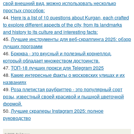
свой внешний вид, можно использовать несколько
простых способов:
44.
Here is a list of 10 questions about Kurgan, each crafted
to explore different aspects of the city, from its landmarks
and history to its culture and interesting facts:
45.
Лучшие инструменты для веб-скраппинга 2025: обзор
лучших программ
46.
Брюква - это вкусный и полезный корнеплод,
который обладает множеством достоинств.
47.
ТОП-18 лучших прокси для Telegram 2025
48.
Какие интересные факты о московских улицах и их
названиях
49.
Роза плетистая раубриттер - это популярный сорт
розы, известный своей красивой и пышной цветочной
формой.
50.
Лучшие скраперы Instagram 2025: полное
руководство