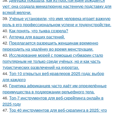
38.
Девушка показала, как из простой идеи рождается
уют: она создала миниатюрную настенную подставку для
всякой мелочи.
39.
Учёные установили, что имя человека играет важную
роль в его профессиональном успехе и трудоустройстве.
40.
Как понять, что тыква созрела?
41.
Аптечка для ваших растений.
42.
Предлагается разрешить женщинам временно
переходить на удалёнку во время менструации.
43.
Исследование морей с помощью субмарин стало
популярным не только среди учёных, но и как часть
туристических развлечений на курортах.
44.
Топ-10 открытых веб-кравлеров 2025 года: выбор
для каждого
45.
Генетика африканцев часто даёт им определённые
преимущества в поддержании рельефного тела.
46.
Топ-7 инструментов для веб-скрейпинга онлайн в
2025 году
47.
Top 40 инструментов для веб-скрапинга в 2025: что