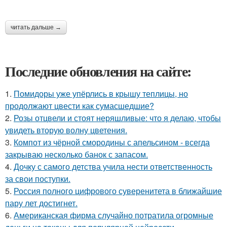
читать дальше →
Последние обновления на сайте:
1.
Помидоры уже упёрлись в крышу теплицы, но
продолжают цвести как сумасшедшие?
2.
Розы отцвели и стоят неряшливые: что я делаю, чтобы
увидеть вторую волну цветения.
3.
Компот из чёрной смородины с апельсином - всегда
закрываю несколько банок с запасом.
4.
Дочку с самого детства учила нести ответственность
за свои поступки.
5.
Россия полного цифрового суверенитета в ближайшие
пару лет достигнет.
6.
Американская фирма случайно потратила огромные