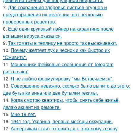
деньги на токены для популярной нейросети.
7.
Для сохранения здоровья листьев огурцов и
предотвращения их желтения, вот несколько
проверенных рецептов:
8.
Ещё один круизный лайнер на карантине после
вспышки вируса оказался.
9.
Так томаты в теплицу не просто так высаживают.
10.
Почему желтеет лук и чеснок и как быстро их
"Оживить".
11.
Мошенники фейковые сообщения от Telegram
рассылают.
12.
Я не люблю формулировку "мы Встречаемся".
13.
Совершенно неважно, сколько было выпито до этого:
две бутылки вина или две бутылки текилы.
14.
Когда смотрю квартиры, чтобы снять себе жильё,
делаю акцент на ремонте.
15.
Мне 19 лет.
16.
1941 год. Украина, первые месяцы оккупации.
17.
Аллергикам стоит готовиться к тяжёлому сезону